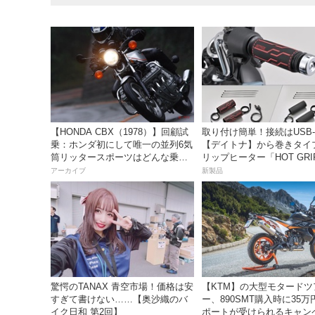
【HONDA CBX（1978）】回顧試
取り付け簡単！接続はUSB-
乗：ホンダ初にして唯一の並列6気
【デイトナ】から巻きタイ
筒リッタースポーツはどんな乗り
リップヒーター「HOT GRI
味だったのか？
WRAP HEAT」が登場
アーカイブ
新製品
驚愕のTANAX 青空市場！価格は安
【KTM】の大型モタードツ
すぎて書けない……【奥沙織のバ
ー、890SMT購入時に35
イク日和 第2回】
ポートが受けられるキャン