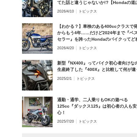
てた話と違うじゃないか!?【Hondaの道
日にしてならず／CB1000F ①第一印象 
2026/4/10
トピックス
【わかる？】車検のある400ccクラスで
からもう4年……だけど2024年まで『ベ
セラー』を誇ったHondaのバイクってど
と思う？
2026/4/20
トピックス
新型『NX400』ってバイク初心者向けな
生産終了した『400X』と比較して何が違
2025/2/1
トピックス
通勤・通学、二人乗りもOKの遊べる
125cc『ダックス125』は初心者の人も安
心！
2025/7/20
トピックス