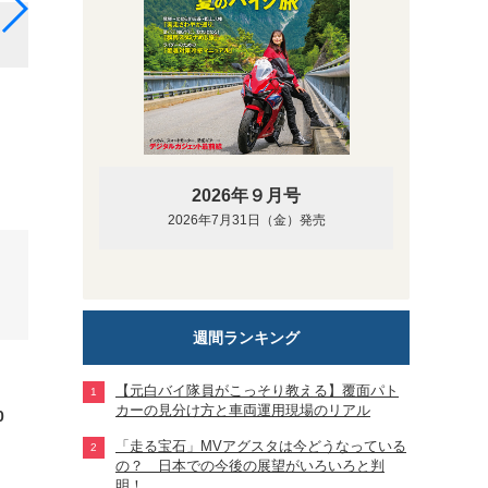
スズキ Vストローム250（ダイヤモンドレッドメタリック
2026年９月号
2026年7月31日（金）発売
週間ランキング
【元白バイ隊員がこっそり教える】覆面パト
カーの見分け方と車両運用現場のリアル
0
「走る宝石」MVアグスタは今どうなっている
の？ 日本での今後の展望がいろいろと判
明！