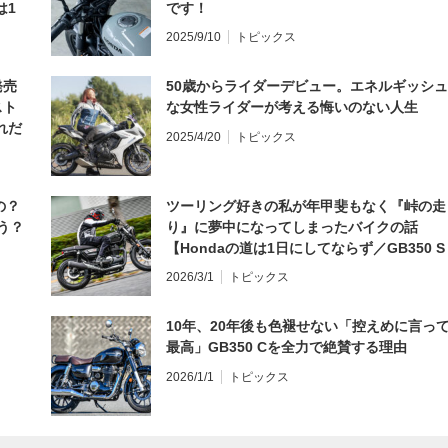
は1
です！
編】
2025/9/10
トピックス
発売
50歳からライダーデビュー。エネルギッシュ
スト
な女性ライダーが考える悔いのない人生
れだ
2025/4/20
トピックス
の？
ツーリング好きの私が年甲斐もなく『峠の走
う？
り』に夢中になってしまったバイクの話
【Hondaの道は1日にしてならず／GB350 S
インプレ・レビュー 前編】
2026/3/1
トピックス
10年、20年後も色褪せない「控えめに言っ
最高」GB350 Cを全力で絶賛する理由
2026/1/1
トピックス