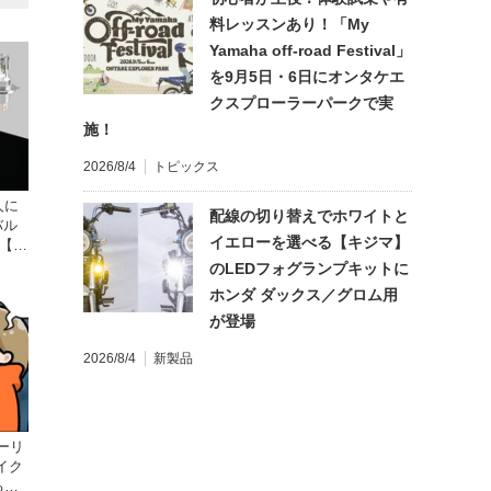
料レッスンあり！「My
Yamaha off-road Festival」
を9月5日・6日にオンタケエ
クスプローラーパークで実
施！
2026/8/4
トピックス
人に
配線の切り替えでホワイトと
バル
イエローを選べる【キジマ】
が【デ
のLEDフォグランプキットに
ホンダ ダックス／グロム用
が登場
2026/8/4
新製品
ーリ
イク
る起