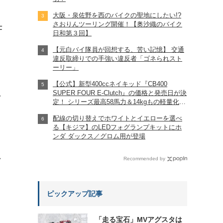
大阪・泉佐野を西のバイクの聖地にしたい!?
さおりんツーリング開催！【奥沙織のバイク
仕
日和第３回】
【元白バイ隊員が回想する、苦い記憶】 交通
違反取締りでの手強い違反者「ゴネられスト
ーリー」
【公式】新型400ccネイキッド『CB400
SUPER FOUR E-Clutch』の価格と発売日が決
?
定！ シリーズ最高58馬力＆14kgもの軽量化!?
完全に「旧CB400SF」を超えた!?
配線の切り替えでホワイトとイエローを選べ
【Honda2026新車ニュース】
る【キジマ】のLEDフォグランプキットにホ
ンダ ダックス／グロム用が登場
れ
Recommended by
ピックアップ記事
「走る宝石」MVアグスタは