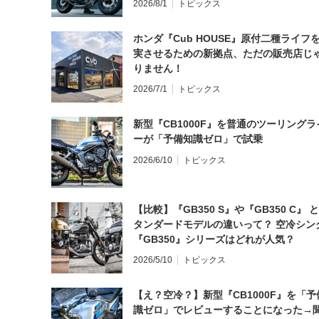
2026/8/1
トピックス
ホンダ『Cub HOUSE』原付二種ライフ
実させるための新拠点、ただの販売店じ
りません！
2026/7/1
トピックス
新型『CB1000F』を普通のツーリングラ
ーが「予備知識ゼロ」で試乗
2026/6/10
トピックス
【比較】『GB350 S』や『GB350 C』 
タンダードモデルの違いって？ 空冷シン
『GB350』シリーズはどれが人気？
2026/5/10
トピックス
【え？空冷？】新型『CB1000F』を「予
識ゼロ」でレビューすることになった→