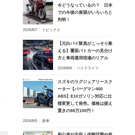
今どうなっているの？ 日本
での今後の展望がいろいろと
判明！
2026/8/7
トピックス
【元白バイ隊員がこっそり教
える】覆面パトカーの見分け
方と車両運用現場のリアル
2026/8/6
バイクライフ
スズキのラグジュアリースク
ーター【バーグマン400
ABS】E10ガソリン対応に仕
て
様変更して発売。価格は据え
置きの98万100円！
2026/8/5
新車
初心者が主役！体験試乗や有