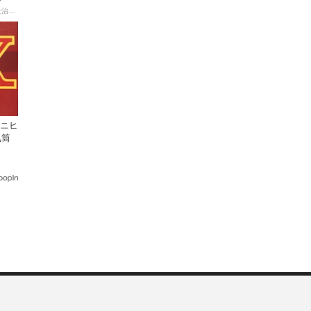
【連載マンガ】初心者バイク女子の「全治一年」から始める起死回生日記
ミニヒ
気筒