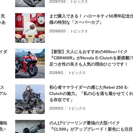
2026/7/10
トピックス
を充
まだ購入できる！ ハローキティ50周年記念
ゃあ
様の特別な「スーパーカブ」
2026/6/20
トピックス
イダ
【新型】大人にもおすすめの400ccバイク
『CBR400R』がHonda E-Clutchを新搭載!
足つき性の良さも人気の理由ひとつです！
2026/6/1
トピックス
とス
初心者ママライダーの感じたRebel 250 E-
グル
Clutchの魅力。「私の心を落ち着かせてく
る存在です」
2026/5/1
トピックス
備知
のんびりツーリング最強の大型バイク
聞い
『CL500』がアップグレード！新色にも注目