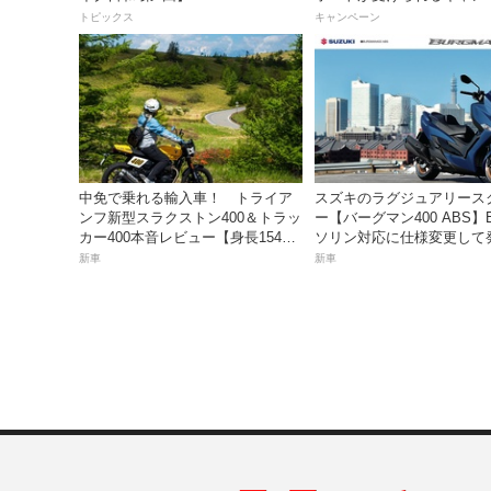
を実施中！
トピックス
キャンペーン
中免で乗れる輸入車！ トライア
スズキのラグジュアリース
ンフ新型スラクストン400＆トラッ
ー【バーグマン400 ABS】
カー400本音レビュー【身長154cm
ソリン対応に仕様変更して
の足着きは？】
価格は据え置きの98万100
新車
新車