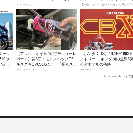
入れよう！
死回生日記
トピックス
クータ
【アッシュオイル”実走”モニターレ
【ホンダ CBX】1978〜1982
E10ガ
ポート】第6回・モトスペックFS
ストリー ・ホンダ初の並列6
発売。
をスズキSV650Xに！ 「長年スト
公道モデルの軌跡
円！
レスだったシフトの固さがコレの
バイクライフ
アーカイブ
おかげで滑らかに！」
Recommended by