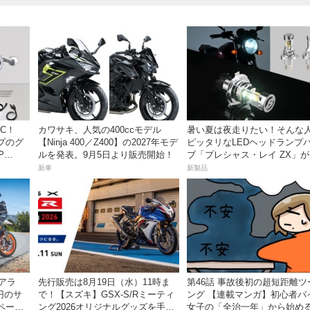
C！
カワサキ、人気の400ccモデル
暑い夏は夜走りたい！そんな
プのグ
【Ninja 400／Z400】の2027年モデ
ピッタリなLEDヘッドランプ
P
ルを発表。9月5日より販売開始！
ブ「プレシャス・レイ ZX」
イトナ】から登場
新車
新製品
アラ
先行販売は8月19日（水）11時ま
第46話 事故後初の超短距離ツ
万円のサ
で！【スズキ】GSX-S/Rミーティ
ング 【連載マンガ】初心者バ
ペーン
ング2026オリジナルグッズを手に
女子の「全治一年」から始め