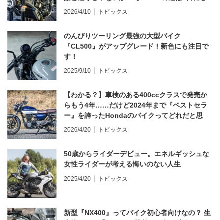
てならず／CB1000F ①第一印象 編】
2026/4/10
トピックス
のんびりツーリング最強の大型バイク
『CL500』がアップグレード！新色にも注目で
す！
2025/9/10
トピックス
【わかる？】車検のある400ccクラスで発売か
らもう4年……だけど2024年まで『ベストセラ
ー』を誇ったHondaのバイクってどれだと思
う？
2026/4/20
トピックス
50歳からライダーデビュー。エネルギッシュな
女性ライダーが考える悔いのない人生
2025/4/20
トピックス
新型『NX400』ってバイク初心者向けなの？ 生