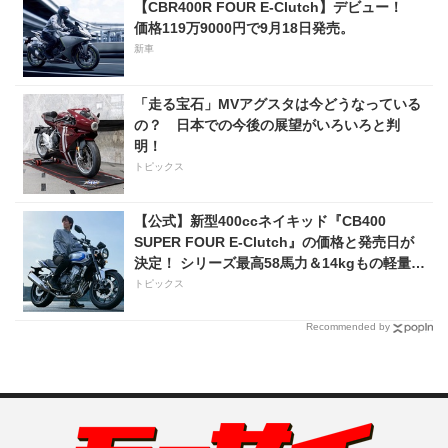
【CBR400R FOUR E-Clutch】デビュー！
価格119万9000円で9月18日発売。
新車
「走る宝石」MVアグスタは今どうなっている
の？ 日本での今後の展望がいろいろと判
明！
トピックス
【公式】新型400ccネイキッド『CB400
SUPER FOUR E-Clutch』の価格と発売日が
決定！ シリーズ最高58馬力＆14kgもの軽量
化!? 完全に「旧CB400SF」を超えた!?
トピックス
【Honda2026新車ニュース】
Recommended by