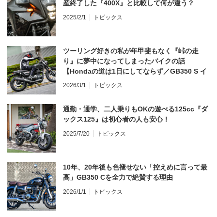
産終了した『400X』と比較して何が違う？
2025/2/1
トピックス
ツーリング好きの私が年甲斐もなく『峠の走
り』に夢中になってしまったバイクの話
【Hondaの道は1日にしてならず／GB350 S イ
ンプレ・レビュー 前編】
2026/3/1
トピックス
通勤・通学、二人乗りもOKの遊べる125cc『ダ
ックス125』は初心者の人も安心！
2025/7/20
トピックス
10年、20年後も色褪せない「控えめに言って最
高」GB350 Cを全力で絶賛する理由
2026/1/1
トピックス