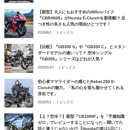
【新型】大人にもおすすめの400ccバイク
『CBR400R』がHonda E-Clutchを新搭載!? 足
つき性の良さも人気の理由ひとつです！
2026/6/1
トピックス
【比較】『GB350 S』や『GB350 C』 とスタン
ダードモデルの違いって？ 空冷シングル
『GB350』シリーズはどれが人気？
2026/5/10
トピックス
初心者ママライダーの感じたRebel 250 E-
Clutchの魅力。「私の心を落ち着かせてくれる
存在です」
2026/5/1
トピックス
【え？空冷？】新型『CB1000F』を「予備知識
ゼロ」でレビューすることになった→聞いてた
話と違うじゃないか!?【Hondaの道は1日にし