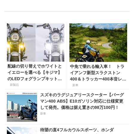
配線の切り替えでホワイトと
中免で乗れる輸入車！ トラ
イエローを選べる【キジマ】
イアンフ新型スラクストン
のLEDフォグランプキットに
400＆トラッカー400本音レビ
ホンダ ダックス／グロム用が
ュー【身長154cmの足着き
新製品
新車
登場
は？】
スズキのラグジュアリースクーター【バーグ
マン400 ABS】E10ガソリン対応に仕様変更
して発売。価格は据え置きの98万100円！
新車
待望の直4フルカウルスポーツ、ホンダ