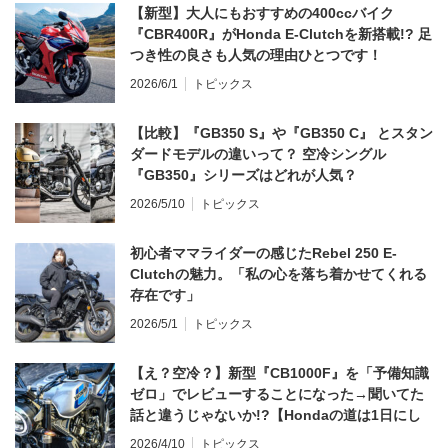
【新型】大人にもおすすめの400ccバイク
『CBR400R』がHonda E-Clutchを新搭載!? 足
つき性の良さも人気の理由ひとつです！
2026/6/1
トピックス
【比較】『GB350 S』や『GB350 C』 とスタン
ダードモデルの違いって？ 空冷シングル
『GB350』シリーズはどれが人気？
2026/5/10
トピックス
初心者ママライダーの感じたRebel 250 E-
Clutchの魅力。「私の心を落ち着かせてくれる
存在です」
2026/5/1
トピックス
【え？空冷？】新型『CB1000F』を「予備知識
ゼロ」でレビューすることになった→聞いてた
話と違うじゃないか!?【Hondaの道は1日にし
てならず／CB1000F ①第一印象 編】
2026/4/10
トピックス