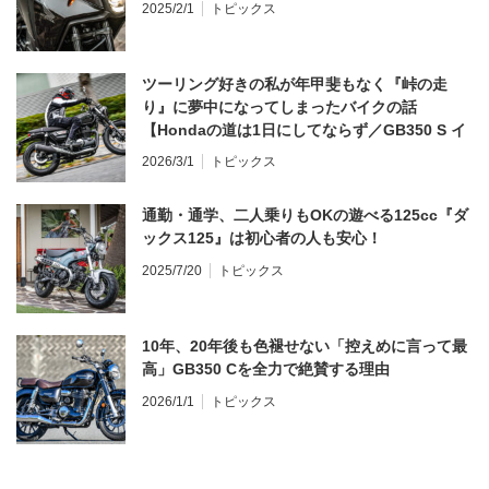
2025/2/1
トピックス
ツーリング好きの私が年甲斐もなく『峠の走
り』に夢中になってしまったバイクの話
【Hondaの道は1日にしてならず／GB350 S イ
ンプレ・レビュー 前編】
2026/3/1
トピックス
通勤・通学、二人乗りもOKの遊べる125cc『ダ
ックス125』は初心者の人も安心！
2025/7/20
トピックス
10年、20年後も色褪せない「控えめに言って最
高」GB350 Cを全力で絶賛する理由
2026/1/1
トピックス