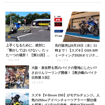
上手くなるために、絶対に
先行販売は8月19日（水）11
「動かしてはいけない」たっ
時まで！【スズキ】GSX-S/R
た一つの場所！ 【第11回】現
ミーティング2026オリジナル
役二輪教習指導員YouTuber
グッズを手に入れよう！
トピックス
トピックス
ばくのライテク講座
大阪・泉佐野を西のバイクの聖地にしたい!?
さおりんツーリング開催！【奥沙織のバイク
日和第３回】
トピックス
スズキ【V-Strom 250】がモデルチェンジ。人
気の250ccアドベンチャーツアラー一部仕様