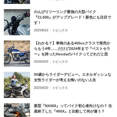
のんびりツーリング最強の大型バイク
『CL500』がアップグレード！新色にも注目で
す！
2025/9/10
トピックス
【わかる？】車検のある400ccクラスで発売か
らもう4年……だけど2024年まで『ベストセラ
ー』を誇ったHondaのバイクってどれだと思
う？
2026/4/20
トピックス
50歳からライダーデビュー。エネルギッシュな
女性ライダーが考える悔いのない人生
2025/4/20
トピックス
新型『NX400』ってバイク初心者向けなの？ 生
産終了した『400X』と比較して何が違う？