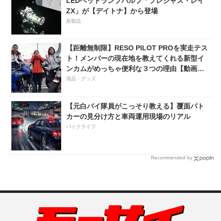
LEDヘッドランプバルブ「プレシャス・レイ
ZX」が【デイトナ】から登場
新製品
【距離無制限】RESO PILOT PROを実走テス
ト！メンバーの現在地を教えてくれる新型イ
ンカムがめっちゃ便利な３つの理由【動画付
き】
用品・グッズ
【元白バイ隊員がこっそり教える】覆面パト
カーの見分け方と車両運用現場のリアル
バイクライフ
Recommended by