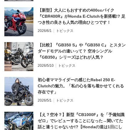
【新型】大人にもおすすめの400ccバイク
『CBR400R』がHonda E-Clutchを新搭載!? 足
つき性の良さも人気の理由ひとつです！
2026/6/1
トピックス
【比較】『GB350 S』や『GB350 C』 とスタン
ダードモデルの違いって？ 空冷シングル
『GB350』シリーズはどれが人気？
2026/5/10
トピックス
初心者ママライダーの感じたRebel 250 E-
Clutchの魅力。「私の心を落ち着かせてくれる
存在です」
2026/5/1
トピックス
【え？空冷？】新型『CB1000F』を「予備知識
ゼロ」でレビューすることになった→聞いてた
話と違うじゃないか!?【Hondaの道は1日にし