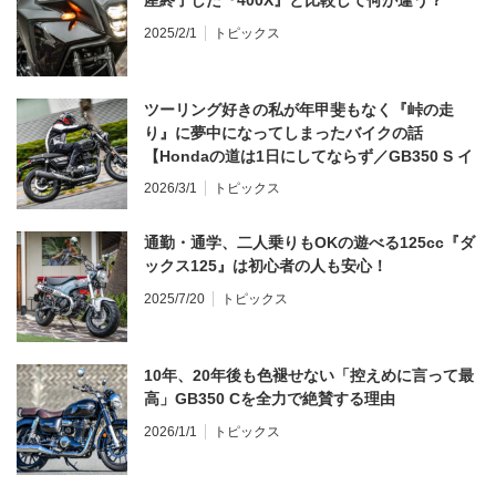
2025/2/1
トピックス
ツーリング好きの私が年甲斐もなく『峠の走
り』に夢中になってしまったバイクの話
【Hondaの道は1日にしてならず／GB350 S イ
ンプレ・レビュー 前編】
2026/3/1
トピックス
通勤・通学、二人乗りもOKの遊べる125cc『ダ
ックス125』は初心者の人も安心！
2025/7/20
トピックス
10年、20年後も色褪せない「控えめに言って最
高」GB350 Cを全力で絶賛する理由
2026/1/1
トピックス