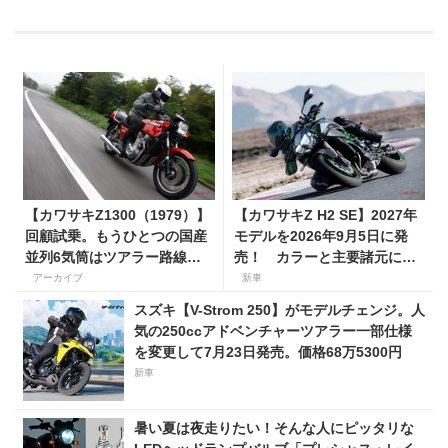
【カワサキZ1300（1979）】
【カワサキZ H2 SE】2027年
回顧試乗。もうひとつの国産
モデルを2026年9月5日に発
並列6気筒はツアラー路線で
売！ カラーと主要諸元に変
生き残った
更はなく、価格は据え置きの
アーカイブ
新車
247万5000円！
スズキ【V-Strom 250】がモデルチェンジ。人
気の250ccアドベンチャーツアラー一部仕様
を変更して7月23日発売。価格68万5300円
新車
暑い夏は夜走りたい！そんな人にピッタリな