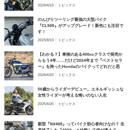
てならず／CB1000F ①第一印象 編】
2026/4/10
トピックス
のんびりツーリング最強の大型バイク
『CL500』がアップグレード！新色にも注目で
す！
2025/9/10
トピックス
【わかる？】車検のある400ccクラスで発売か
らもう4年……だけど2024年まで『ベストセラ
ー』を誇ったHondaのバイクってどれだと思
う？
2026/4/20
トピックス
50歳からライダーデビュー。エネルギッシュな
女性ライダーが考える悔いのない人生
2025/4/20
トピックス
新型『NX400』ってバイク初心者向けなの？ 生
産終了した『400X』と比較して何が違う？