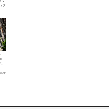
メッ
うグ
）」
ン
Ⅱ
グに
〜