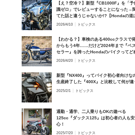
【え？空冷？】新型『CB1000F』を「予
識ゼロ」でレビューすることになった→
てた話と違うじゃないか!?【Hondaの道
日にしてならず／CB1000F ①第一印象 
2026/4/10
トピックス
【わかる？】車検のある400ccクラスで
からもう4年……だけど2024年まで『ベ
セラー』を誇ったHondaのバイクってど
と思う？
2026/4/20
トピックス
新型『NX400』ってバイク初心者向けな
生産終了した『400X』と比較して何が違
2025/2/1
トピックス
通勤・通学、二人乗りもOKの遊べる
125cc『ダックス125』は初心者の人も安
心！
2025/7/20
トピックス