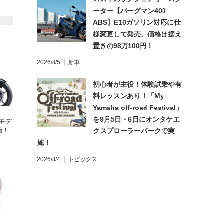
ーター【バーグマン400
ABS】E10ガソリン対応に仕
様変更して発売。価格は据え
置きの98万100円！
2026/8/5
新車
初心者が主役！体験試乗や有
料レッスンあり！「My
Yamaha off-road Festival」
を9月5日・6日にオンタケエ
年モデ
始！
クスプローラーパークで実
施！
2026/8/4
トピックス