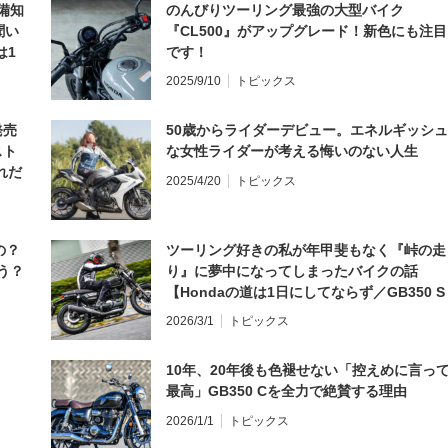
備知
のんびりツーリング最強の大型バイク
聞い
『CL500』がアップグレード！新色にも注目
は1
です！
編】
2025/9/10
トピックス
発売
50歳からライダーデビュー。エネルギッシュ
スト
な女性ライダーが考える悔いのない人生
れだ
2025/4/20
トピックス
の？
ツーリング好きの私が年甲斐もなく『峠の走
う？
り』に夢中になってしまったバイクの話
【Hondaの道は1日にしてならず／GB350 S
インプレ・レビュー 前編】
2026/3/1
トピックス
10年、20年後も色褪せない「控えめに言っ
最高」GB350 Cを全力で絶賛する理由
2026/1/1
トピックス