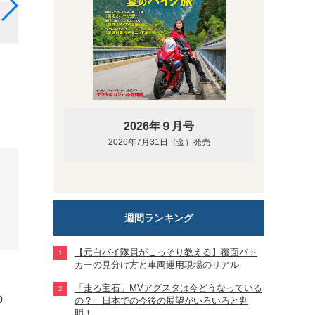
販売店に配布されたと思われる「ウルトラS」の販促用
2026年９月号
2026年7月31日（金）発売
週間ランキング
【元白バイ隊員がこっそり教える】覆面パト
カーの見分け方と車両運用現場のリアル
「走る宝石」MVアグスタは今どうなっている
0
の？ 日本での今後の展望がいろいろと判
明！