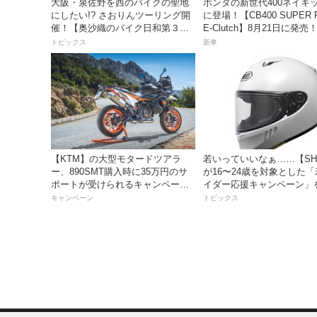
大阪・泉佐野を西のバイクの聖地
ホンダの新世代400ネイキ
にしたい!? さおりんツーリング開
に登場！【CB400 SUPER 
催！【奥沙織のバイク日和第３
E-Clutch】8月21日に発
回】
99万8800円
トピックス
新車
【KTM】の大型モタードツアラ
若いっていいなぁ……【SH
ー、890SMT購入時に35万円のサ
が16〜24歳を対象とした
ポートが受けられるキャンペーン
イダー応援キャンペーン」
を実施中！
キャンペーン
トピックス