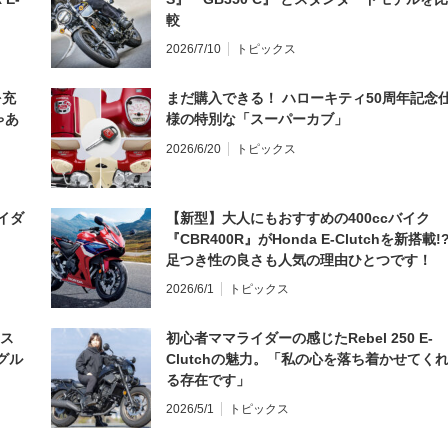
較
2026/7/10
トピックス
を充
まだ購入できる！ ハローキティ50周年記念
ゃあ
様の特別な「スーパーカブ」
2026/6/20
トピックス
イダ
【新型】大人にもおすすめの400ccバイク
『CBR400R』がHonda E-Clutchを新搭載!
足つき性の良さも人気の理由ひとつです！
2026/6/1
トピックス
とス
初心者ママライダーの感じたRebel 250 E-
グル
Clutchの魅力。「私の心を落ち着かせてく
る存在です」
2026/5/1
トピックス