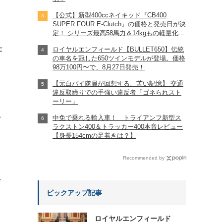
【公式】新型400ccネイキッド『CB400
SUPER FOUR E-Clutch』の価格と発売日が決
定！ シリーズ最高58馬力＆14kgもの軽量化!?
完全に「旧CB400SF」を超えた!?
仕
ロイヤルエンフィールド【BULLET650】伝統
【Honda2026新車ニュース】
の車名を冠した650ツインモデルが登場。価格
98万100円〜で、8月27日発売！
【元白バイ隊員が回想する、苦い記憶】 交通
違反取締りでの手強い違反者「ゴネられスト
ーリー」
中免で乗れる輸入車！ トライアンフ新型ス
?
ラクストン400＆トラッカー400本音レビュー
【身長154cmの足着きは？】
Recommended by
れ
ピックアップ記事
ロイヤルエンフィールド