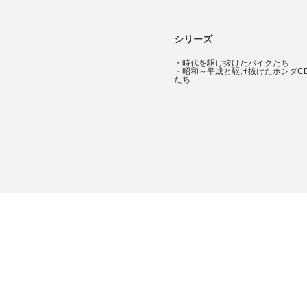
シリーズ
・
時代を駆け抜けたバイクたち
・
昭和～平成と駆け抜けたホンダC
たち