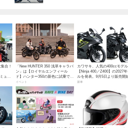
大集合！
「New HUNTER 350 浅草キャラバ
カワサキ、人気の400ccモデル
ン」は【ロイヤルエンフィール
【Ninja 400／Z400】の2027
秩父ミュー
ド】ハンター350の新色に試乗でき
ルを発表。9月5日より販売開
るチャンス！
イベント
新車