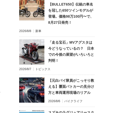
【BULLET650】伝統の車名
を冠した650ツインモデルが
登場。価格98万100円〜で、
8月27日発売！
2026/8/8
新車
「走る宝石」MVアグスタは
今どうなっているの？ 日本
での今後の展望がいろいろと
判明！
2026/8/7
トピックス
【元白バイ隊員がこっそり教
える】覆面パトカーの見分け
方と車両運用現場のリアル
て
2026/8/6
バイクライフ
スズキのラグジュアリースク