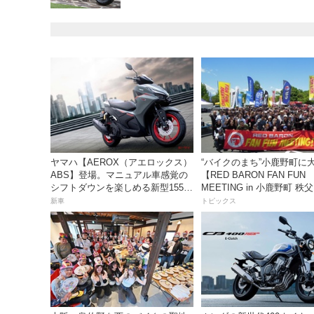
ヤマハ【AEROX（アエロックス）
“バイクのまち”小鹿野町に
ABS】登場。マニュアル車感覚の
【RED BARON FAN FUN
シフトダウンを楽しめる新型155cc
MEETING in 小鹿野町 
スポーツスクーター8月31日発売。
ズパーク】
新車
トピックス
価格48万1800円