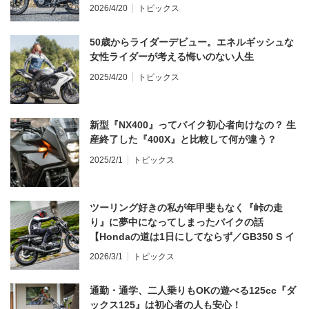
う？
2026/4/20
トピックス
50歳からライダーデビュー。エネルギッシュな
女性ライダーが考える悔いのない人生
2025/4/20
トピックス
新型『NX400』ってバイク初心者向けなの？ 生
産終了した『400X』と比較して何が違う？
2025/2/1
トピックス
ツーリング好きの私が年甲斐もなく『峠の走
り』に夢中になってしまったバイクの話
【Hondaの道は1日にしてならず／GB350 S イ
ンプレ・レビュー 前編】
2026/3/1
トピックス
通勤・通学、二人乗りもOKの遊べる125cc『ダ
ックス125』は初心者の人も安心！