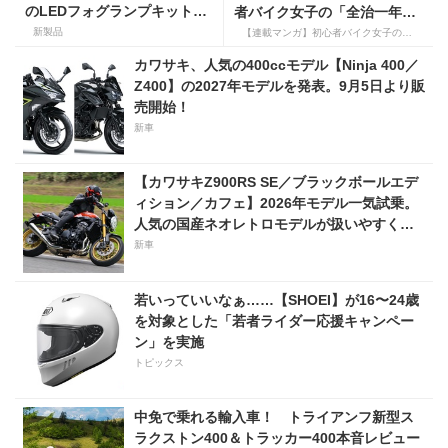
のLEDフォグランプキットに
者バイク女子の「全治一年」
ホンダ ダックス／グロム用が
から始める起死回生日記
新製品
【連載マンガ】初心者バイク女子の「全治一年」から始める起死回生日記
登場
カワサキ、人気の400ccモデル【Ninja 400／
Z400】の2027年モデルを発表。9月5日より販
売開始！
新車
【カワサキZ900RS SE／ブラックボールエデ
ィション／カフェ】2026年モデル一気試乗。
人気の国産ネオレトロモデルが扱いやすく上
質に進化！
新車
若いっていいなぁ……【SHOEI】が16〜24歳
を対象とした「若者ライダー応援キャンペー
ン」を実施
トピックス
中免で乗れる輸入車！ トライアンフ新型ス
ラクストン400＆トラッカー400本音レビュー