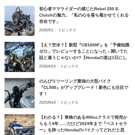
初心者ママライダーの感じたRebel 250 E-
Clutchの魅力。「私の心を落ち着かせてくれる
存在です」
2026/5/1
トピックス
【え？空冷？】新型『CB1000F』を「予備知識
ゼロ」でレビューすることになった→聞いてた
話と違うじゃないか!?【Hondaの道は1日にし
てならず／CB1000F ①第一印象 編】
2026/4/10
トピックス
のんびりツーリング最強の大型バイク
『CL500』がアップグレード！新色にも注目で
す！
2025/9/10
トピックス
【わかる？】車検のある400ccクラスで発売か
らもう4年……だけど2024年まで『ベストセラ
ー』を誇ったHondaのバイクってどれだと思