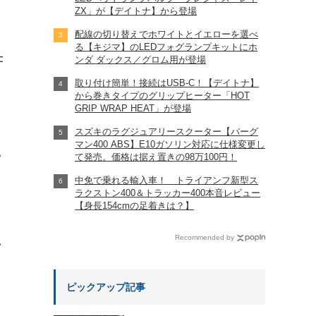
ZX」が【デイトナ】から登場
配線の切り替えでホワイトとイエローを選べ
る【キジマ】のLEDフォグランプキットにホ
仕
ンダ ダックス／グロム用が登場
取り付け簡単！接続はUSB-C！【デイトナ】
から巻きタイプのグリップヒーター「HOT
GRIP WRAP HEAT」が登場
スズキのラグジュアリースクーター【バーグ
マン400 ABS】E10ガソリン対応に仕様変更し
?
て発売。価格は据え置きの98万100円！
中免で乗れる輸入車！ トライアンフ新型ス
ラクストン400＆トラッカー400本音レビュー
【身長154cmの足着きは？】
Recommended by
れ
ピックアップ記事