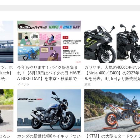
ーツ、ホ
今年もやります！バイク好き集ま
カワサキ、人気の400ccモデル
lutch】
れ！【8月19日はバイクの日 HAVE
【Ninja 400／Z400】の2027
0円で9
A BIKE DAY】を東京・秋葉原で開
ルを発表。9月5日より販売開
催！
イベント
新車
せるシ
ホンダの新世代400ネイキッドつい
【KTM】の大型モタードツア