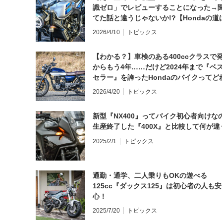
識ゼロ」でレビューすることになった→
てた話と違うじゃないか!?【Hondaの道
日にしてならず／CB1000F ①第一印象 
2026/4/10
トピックス
【わかる？】車検のある400ccクラスで
からもう4年……だけど2024年まで『ベ
セラー』を誇ったHondaのバイクってど
と思う？
2026/4/20
トピックス
新型『NX400』ってバイク初心者向けな
生産終了した『400X』と比較して何が違
2025/2/1
トピックス
通勤・通学、二人乗りもOKの遊べる
125cc『ダックス125』は初心者の人も安
心！
2025/7/20
トピックス