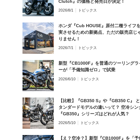
Clutch』の価格と発売日が決定！
2026/8/1
トピックス
ホンダ『Cub HOUSE』原付二種ライフ
実させるための新拠点、ただの販売店じ
りません！
2026/7/1
トピックス
新型『CB1000F』を普通のツーリングラ
ーが「予備知識ゼロ」で試乗
2026/6/10
トピックス
【比較】『GB350 S』や『GB350 C』 
タンダードモデルの違いって？ 空冷シン
『GB350』シリーズはどれが人気？
2026/5/10
トピックス
【え？空冷？】新型『CB1000F』を「予