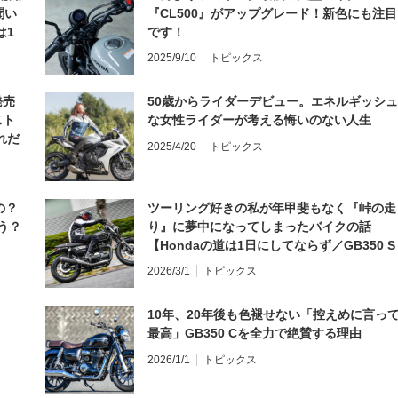
聞い
『CL500』がアップグレード！新色にも注目
は1
です！
編】
2025/9/10
トピックス
発売
50歳からライダーデビュー。エネルギッシュ
スト
な女性ライダーが考える悔いのない人生
れだ
2025/4/20
トピックス
の？
ツーリング好きの私が年甲斐もなく『峠の走
う？
り』に夢中になってしまったバイクの話
【Hondaの道は1日にしてならず／GB350 S
インプレ・レビュー 前編】
2026/3/1
トピックス
10年、20年後も色褪せない「控えめに言っ
最高」GB350 Cを全力で絶賛する理由
2026/1/1
トピックス