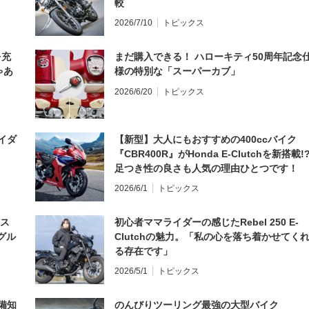
較
2026/7/10
トピックス
を充
まだ購入できる！ ハローキティ50周年記念
ゃあ
様の特別な「スーパーカブ」
2026/6/20
トピックス
イダ
【新型】大人にもおすすめの400ccバイク
『CBR400R』がHonda E-Clutchを新搭載!
足つき性の良さも人気の理由ひとつです！
2026/6/1
トピックス
とス
初心者ママライダーの感じたRebel 250 E-
グル
Clutchの魅力。「私の心を落ち着かせてく
る存在です」
2026/5/1
トピックス
備知
のんびりツーリング最強の大型バイク