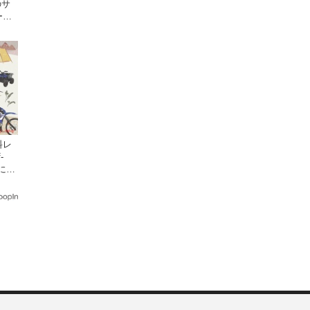
のサ
ーン
料レ
-
日にオ
クで