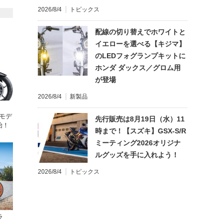
2026/8/4
トピックス
配線の切り替えでホワイトと
イエローを選べる【キジマ】
のLEDフォグランプキットに
ホンダ ダックス／グロム用
が登場
2026/8/4
新製品
年モデ
先行販売は8月19日（水）11
始！
時まで！【スズキ】GSX-S/R
ミーティング2026オリジナ
ルグッズを手に入れよう！
2026/8/4
トピックス
ラ