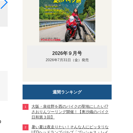
合成皮革反射素材を用いたペアスロープのAirTagケース
2026年９月号
2026年7月31日（金）発売
週間ランキング
大阪・泉佐野を西のバイクの聖地にしたい!?
さおりんツーリング開催！【奥沙織のバイク
日和第３回】
0
暑い夏は夜走りたい！そんな人にピッタリな
LEDヘッドランプバルブ「プレシャス・レイ