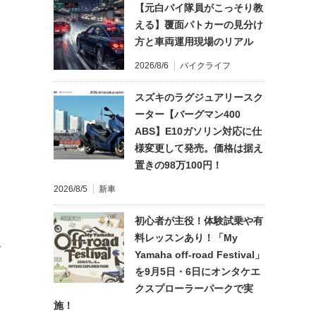
【元白バイ隊員がこっそり教
える】覆面パトカーの見分け
方と車両運用現場のリアル
2026/8/6
バイクライフ
スズキのラグジュアリースク
ーター【バーグマン400
ABS】E10ガソリン対応に仕
様変更して発売。価格は据え
置きの98万100円！
2026/8/5
新車
初心者が主役！体験試乗や有
料レッスンあり！「My
て
Yamaha off-road Festival」
を9月5日・6日にオンタケエ
クスプローラーパークで実
施！