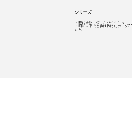
シリーズ
・
時代を駆け抜けたバイクたち
・
昭和～平成と駆け抜けたホンダC
たち