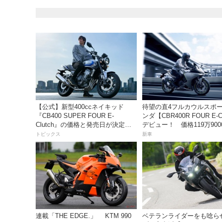
【公式】新型400ccネイキッド
待望の直4フルカウルスポ
『CB400 SUPER FOUR E-
ンダ【CBR400R FOUR E-C
Clutch』の価格と発売日が決定！
デビュー！ 価格119万900
シリーズ最高58馬力＆14kgもの軽
月18日発売。
トピックス
新車
量化!? 完全に「旧CB400SF」を超
えた!?【Honda2026新車ニュー
ス】
連載「THE EDGE.」 KTM 990
ベテランライダーをも唸ら