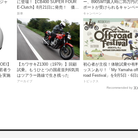
ンジャ
に登場！【CB400 SUPER FOUR
ー、890SMT購入時に35万円
E-Clutch】8月21日に発売！ 価格
ポートが受けられるキャンペ
99万8800円
を実施中！
新車
キャンペーン
OEI】
【カワサキZ1300（1979）】回顧
初心者が主役！体験試乗や有
「若者ラ
試乗。もうひとつの国産並列6気筒
ッスンあり！「My Yamaha off
を実施
はツアラー路線で生き残った
road Festival」を9月5日・6
ンタケエクスプローラーパー
アーカイブ
トピックス
実施！
Recommended by