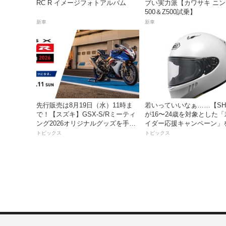
RC R イメージフォトアルバム
ブい実力派【カワサキ ニ
500＆Z500試乗】
新車
新車
先行販売は8月19日（水）11時ま
若いっていいなぁ……【SH
で！【スズキ】GSX-S/Rミーティ
が16〜24歳を対象とした
ング2026オリジナルグッズを手に
イダー応援キャンペーン」
入れよう！
トピックス
トピックス