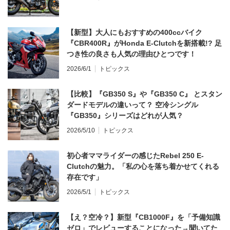
【新型】大人にもおすすめの400ccバイク
『CBR400R』がHonda E-Clutchを新搭載!? 足
つき性の良さも人気の理由ひとつです！
2026/6/1
トピックス
【比較】『GB350 S』や『GB350 C』 とスタン
ダードモデルの違いって？ 空冷シングル
『GB350』シリーズはどれが人気？
2026/5/10
トピックス
初心者ママライダーの感じたRebel 250 E-
Clutchの魅力。「私の心を落ち着かせてくれる
存在です」
2026/5/1
トピックス
【え？空冷？】新型『CB1000F』を「予備知識
ゼロ」でレビューすることになった→聞いてた