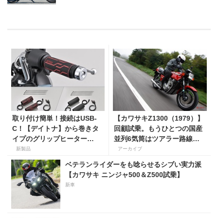
取り付け簡単！接続はUSB-
【カワサキZ1300（1979）】
C！【デイトナ】から巻きタ
回顧試乗。もうひとつの国産
イプのグリップヒーター
並列6気筒はツアラー路線で
「HOT GRIP WRAP HEAT」
生き残った
新製品
アーカイブ
が登場
ベテランライダーをも唸らせるシブい実力派
【カワサキ ニンジャ500＆Z500試乗】
新車