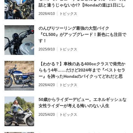
話と違うじゃないか!?【Hondaの道は1日にし
てならず／CB1000F ①第一印象 編】
2026/4/10
トピックス
のんびりツーリング最強の大型バイク
『CL500』がアップグレード！新色にも注目で
す！
2025/9/10
トピックス
【わかる？】車検のある400ccクラスで発売か
らもう4年……だけど2024年まで『ベストセラ
ー』を誇ったHondaのバイクってどれだと思
う？
2026/4/20
トピックス
50歳からライダーデビュー。エネルギッシュな
女性ライダーが考える悔いのない人生
2025/4/20
トピックス