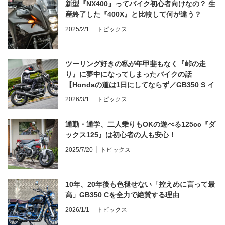
新型『NX400』ってバイク初心者向けなの？ 生
産終了した『400X』と比較して何が違う？
2025/2/1
トピックス
ツーリング好きの私が年甲斐もなく『峠の走
り』に夢中になってしまったバイクの話
【Hondaの道は1日にしてならず／GB350 S イ
ンプレ・レビュー 前編】
2026/3/1
トピックス
通勤・通学、二人乗りもOKの遊べる125cc『ダ
ックス125』は初心者の人も安心！
2025/7/20
トピックス
10年、20年後も色褪せない「控えめに言って最
高」GB350 Cを全力で絶賛する理由
2026/1/1
トピックス