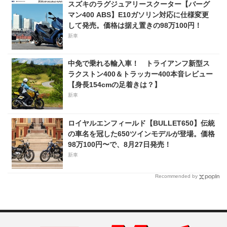
スズキのラグジュアリースクーター【バーグ
マン400 ABS】E10ガソリン対応に仕様変更
して発売。価格は据え置きの98万100円！
新車
中免で乗れる輸入車！ トライアンフ新型ス
ラクストン400＆トラッカー400本音レビュー
【身長154cmの足着きは？】
新車
ロイヤルエンフィールド【BULLET650】伝統
の車名を冠した650ツインモデルが登場。価格
98万100円〜で、8月27日発売！
新車
Recommended by