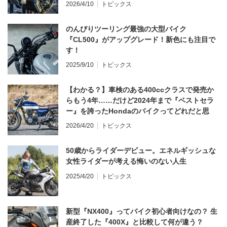
2026/4/10
トピックス
のんびりツーリング最強の大型バイク
『CL500』がアップグレード！新色にも注目で
す！
2025/9/10
トピックス
【わかる？】車検のある400ccクラスで発売か
らもう4年……だけど2024年まで『ベストセラ
ー』を誇ったHondaのバイクってどれだと思
う？
2026/4/20
トピックス
50歳からライダーデビュー。エネルギッシュな
女性ライダーが考える悔いのない人生
2025/4/20
トピックス
新型『NX400』ってバイク初心者向けなの？ 生
産終了した『400X』と比較して何が違う？