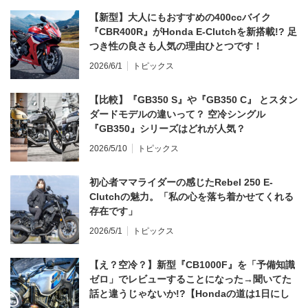
【新型】大人にもおすすめの400ccバイク
『CBR400R』がHonda E-Clutchを新搭載!? 足
つき性の良さも人気の理由ひとつです！
2026/6/1
トピックス
【比較】『GB350 S』や『GB350 C』 とスタン
ダードモデルの違いって？ 空冷シングル
『GB350』シリーズはどれが人気？
2026/5/10
トピックス
初心者ママライダーの感じたRebel 250 E-
Clutchの魅力。「私の心を落ち着かせてくれる
存在です」
2026/5/1
トピックス
【え？空冷？】新型『CB1000F』を「予備知識
ゼロ」でレビューすることになった→聞いてた
話と違うじゃないか!?【Hondaの道は1日にし
てならず／CB1000F ①第一印象 編】