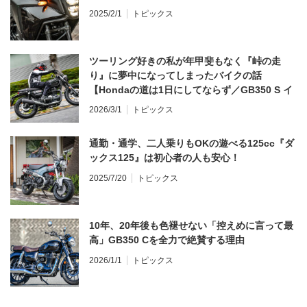
2025/2/1
トピックス
ツーリング好きの私が年甲斐もなく『峠の走
り』に夢中になってしまったバイクの話
【Hondaの道は1日にしてならず／GB350 S イ
ンプレ・レビュー 前編】
2026/3/1
トピックス
通勤・通学、二人乗りもOKの遊べる125cc『ダ
ックス125』は初心者の人も安心！
2025/7/20
トピックス
10年、20年後も色褪せない「控えめに言って最
高」GB350 Cを全力で絶賛する理由
2026/1/1
トピックス