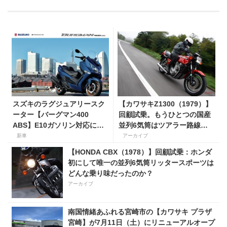
スズキのラグジュアリースク
【カワサキZ1300（1979）】
ーター【バーグマン400
回顧試乗。もうひとつの国産
ABS】E10ガソリン対応に仕
並列6気筒はツアラー路線で
様変更して発売。価格は据え
生き残った
新車
アーカイブ
置きの98万100円！
【HONDA CBX（1978）】回顧試乗：ホンダ
初にして唯一の並列6気筒リッタースポーツは
どんな乗り味だったのか？
アーカイブ
南国情緒あふれる宮崎市の【カワサキ プラザ
宮崎】が7月11日（土）にリニューアルオープ