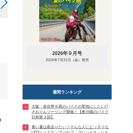
カワサキ ZX-25R（ライムグリーン×エボニー）。排気
ZX-25Rは4気筒、価格は1.5倍となっている。
2026年９月号
2026年7月31日（金）発売
週間ランキング
大阪・泉佐野を西のバイクの聖地にしたい!?
さおりんツーリング開催！【奥沙織のバイク
日和第３回】
0
暑い夏は夜走りたい！そんな人にピッタリな
LEDヘッドランプバルブ「プレシャス・レイ