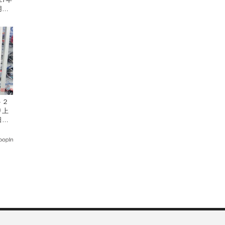
し9
ト２
り上
日和