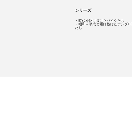
シリーズ
・
時代を駆け抜けたバイクたち
・
昭和～平成と駆け抜けたホンダC
たち