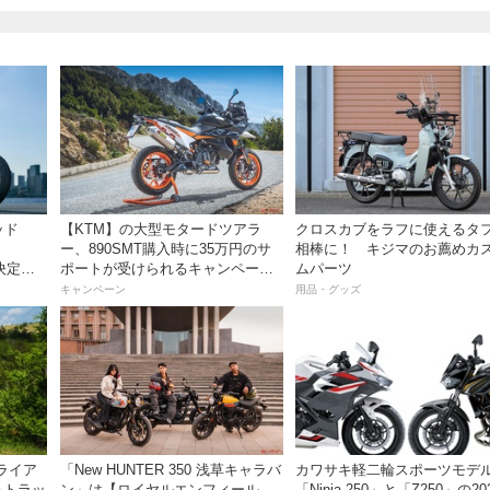
ッド
【KTM】の大型モタードツアラ
クロスカブをラフに使えるタ
ー、890SMT購入時に35万円のサ
相棒に！ キジマのお薦めカ
が決定！
ポートが受けられるキャンペーン
ムパーツ
gもの軽
を実施中！
キャンペーン
用品・グッズ
SF」を超
ニュー
ライア
「New HUNTER 350 浅草キャラバ
カワサキ軽二輪スポーツモデ
＆トラッ
ン」は【ロイヤルエンフィール
「Ninja 250」と「Z250」の20