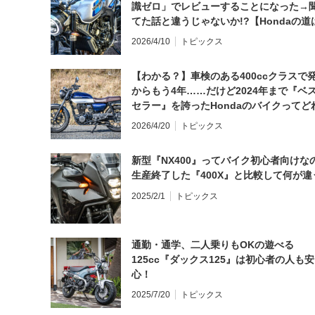
識ゼロ」でレビューすることになった→
てた話と違うじゃないか!?【Hondaの道
日にしてならず／CB1000F ①第一印象 
2026/4/10
トピックス
【わかる？】車検のある400ccクラスで
からもう4年……だけど2024年まで『ベ
セラー』を誇ったHondaのバイクってど
と思う？
2026/4/20
トピックス
新型『NX400』ってバイク初心者向けな
生産終了した『400X』と比較して何が違
2025/2/1
トピックス
通勤・通学、二人乗りもOKの遊べる
125cc『ダックス125』は初心者の人も安
心！
2025/7/20
トピックス