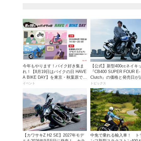
今年もやります！バイク好き集ま
【公式】新型400ccネイキ
れ！【8月19日はバイクの日 HAVE
『CB400 SUPER FOUR E-
A BIKE DAY】を東京・秋葉原で開
Clutch』の価格と発売日
催！
シリーズ最高58馬力＆14k
イベント
トピックス
量化!? 完全に「旧CB400
えた!?【Honda2026新車
ス】
【カワサキZ H2 SE】2027年モデ
中免で乗れる輸入車！ ト
ルを2026年9月5日に発売！ カラ
ンフ新型スラクストン400