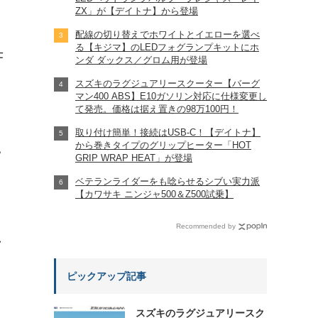
ZX」が【デイトナ】から登場
配線の切り替えでホワイトとイエローを選べ
る【キジマ】のLEDフォグランプキットにホ
仕
ンダ ダックス／グロム用が登場
スズキのラグジュアリースクーター【バーグ
マン400 ABS】E10ガソリン対応に仕様変更し
て発売。価格は据え置きの98万100円！
取り付け簡単！接続はUSB-C！【デイトナ】
から巻きタイプのグリップヒーター「HOT
?
GRIP WRAP HEAT」が登場
ベテランライダーをも唸らせるシブい実力派
【カワサキ ニンジャ500＆Z500試乗】
Recommended by
れ
ピックアップ記事
スズキのラグジュアリースク