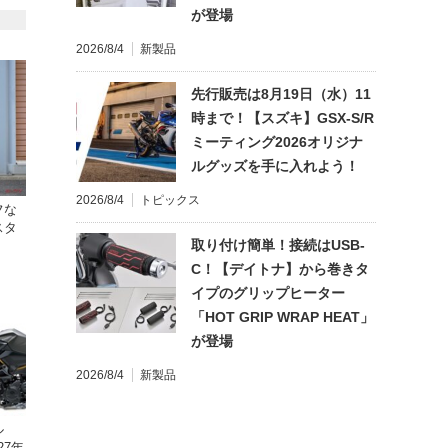
が登場
2026/8/4
新製品
先行販売は8月19日（水）11
時まで！【スズキ】GSX-S/R
ミーティング2026オリジナ
ルグッズを手に入れよう！
2026/8/4
トピックス
フな
スタ
取り付け簡単！接続はUSB-
C！【デイトナ】から巻きタ
イプのグリップヒーター
「HOT GRIP WRAP HEAT」
が登場
2026/8/4
新製品
ル
27年