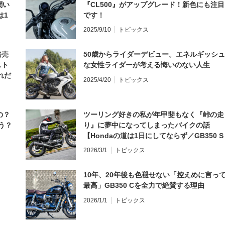
聞い
『CL500』がアップグレード！新色にも注目
は1
です！
編】
2025/9/10
トピックス
発売
50歳からライダーデビュー。エネルギッシュ
スト
な女性ライダーが考える悔いのない人生
れだ
2025/4/20
トピックス
の？
ツーリング好きの私が年甲斐もなく『峠の走
う？
り』に夢中になってしまったバイクの話
【Hondaの道は1日にしてならず／GB350 S
インプレ・レビュー 前編】
2026/3/1
トピックス
10年、20年後も色褪せない「控えめに言っ
最高」GB350 Cを全力で絶賛する理由
2026/1/1
トピックス