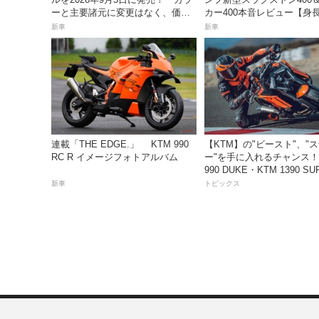
ーと主要諸元に変更はなく、価格
カー400本音レビュー【身長1
は据え置きの247万5000円！
の足着きは？】
新車
新車
連載「THE EDGE.」 KTM 990
【KTM】の"ビースト"、"
RC R イメージフォトアルバム
ー"を手に入れるチャンス！
990 DUKE・KTM 1390 SU
DUKE R EVO 購入サポ
新車
トピックス
ペーン」