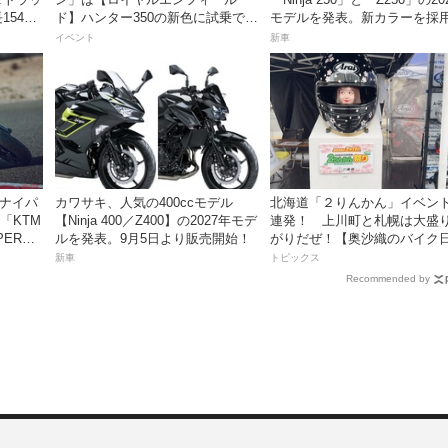
54cm
ド】ハンター350の新色に試乗でき
モデルを発表。新カラーを採用
るチャンス！
月5日より発売！
イベント
新車
スナイパ
カワサキ、人気の400ccモデル
北海道「２りんかん」イベン
「KTM
【Ninja 400／Z400】の2027年モデ
連発！ 上川町と札幌は大盛
PER
ルを発表。9月5日より販売開始！
がりだぜ！【奥沙織のバイク
ートキャン
第3回】
新車
トピックス
Recommended by