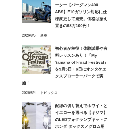
ーター【バーグマン400
ABS】E10ガソリン対応に仕
様変更して発売。価格は据え
置きの98万100円！
2026/8/5
新車
初心者が主役！体験試乗や有
料レッスンあり！「My
Yamaha off-road Festival」
を9月5日・6日にオンタケエ
クスプローラーパークで実
施！
2026/8/4
トピックス
て
配線の切り替えでホワイトと
イエローを選べる【キジマ】
のLEDフォグランプキットに
ホンダ ダックス／グロム用