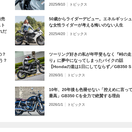
編】
2025/9/10
トピックス
発売
50歳からライダーデビュー。エネルギッシュ
スト
な女性ライダーが考える悔いのない人生
れだ
2025/4/20
トピックス
の？
ツーリング好きの私が年甲斐もなく『峠の走
う？
り』に夢中になってしまったバイクの話
【Hondaの道は1日にしてならず／GB350 S
インプレ・レビュー 前編】
2026/3/1
トピックス
10年、20年後も色褪せない「控えめに言っ
最高」GB350 Cを全力で絶賛する理由
2026/1/1
トピックス