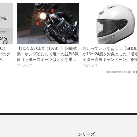
き】
C！
【HONDA CBX（1978）】回顧試
若いっていいなぁ……【SHOE
プのグ
乗：ホンダ初にして唯一の並列6気
が16〜24歳を対象とした「若
P
筒リッタースポーツはどんな乗り
イダー応援キャンペーン」を
味だったのか？
アーカイブ
トピックス
Recommended by
シリーズ