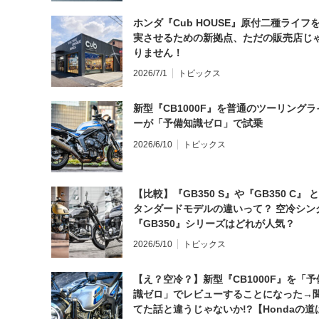
ホンダ『Cub HOUSE』原付二種ライフ
実させるための新拠点、ただの販売店じ
りません！
2026/7/1
トピックス
新型『CB1000F』を普通のツーリングラ
ーが「予備知識ゼロ」で試乗
2026/6/10
トピックス
【比較】『GB350 S』や『GB350 C』 
タンダードモデルの違いって？ 空冷シン
『GB350』シリーズはどれが人気？
2026/5/10
トピックス
【え？空冷？】新型『CB1000F』を「予
識ゼロ」でレビューすることになった→
てた話と違うじゃないか!?【Hondaの道