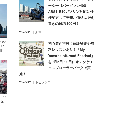
ーター【バーグマン400
ABS】E10ガソリン対応に仕
様変更して発売。価格は据え
置きの98万100円！
2026/8/5
新車
ドつい
初心者が主役！体験試乗や有
UR
料レッスンあり！「My
 価格
Yamaha off-road Festival」
を9月5日・6日にオンタケエ
クスプローラーパークで実
施！
2026/8/4
トピックス
在地
がめ
画付