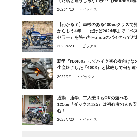
てた話と違うじゃないか!?【Hondaの道
日にしてならず／CB1000F ①第一印象 
2026/4/10
トピックス
【わかる？】車検のある400ccクラスで
からもう4年……だけど2024年まで『ベ
セラー』を誇ったHondaのバイクってど
と思う？
2026/4/20
トピックス
新型『NX400』ってバイク初心者向けな
生産終了した『400X』と比較して何が違
2025/2/1
トピックス
通勤・通学、二人乗りもOKの遊べる
125cc『ダックス125』は初心者の人も安
心！
2025/7/20
トピックス