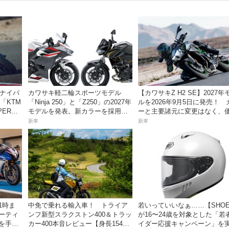
スナイパ
カワサキ軽二輪スポーツモデル
【カワサキZ H2 SE】2027年
「KTM
「Ninja 250」と「Z250」の2027年
ルを2026年9月5日に発売！ 
PER
モデルを発表。新カラーを採用し9
ーと主要諸元に変更はなく、
ートキャン
月5日より発売！
は据え置きの247万5000円！
新車
新車
1時ま
中免で乗れる輸入車！ トライア
若いっていいなぁ……【SHOE
ミーティ
ンフ新型スラクストン400＆トラッ
が16〜24歳を対象とした「若
ズを手に
カー400本音レビュー【身長154cm
イダー応援キャンペーン」を