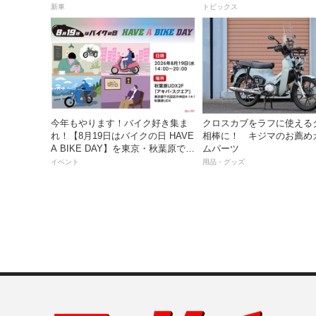
入れよう！
新車
トピックス
今年もやります！バイク好き集ま
クロスカブをラフに使える
れ！【8月19日はバイクの日 HAVE
相棒に！ キジマのお薦め
A BIKE DAY】を東京・秋葉原で開
ムパーツ
催！
イベント
用品・グッズ