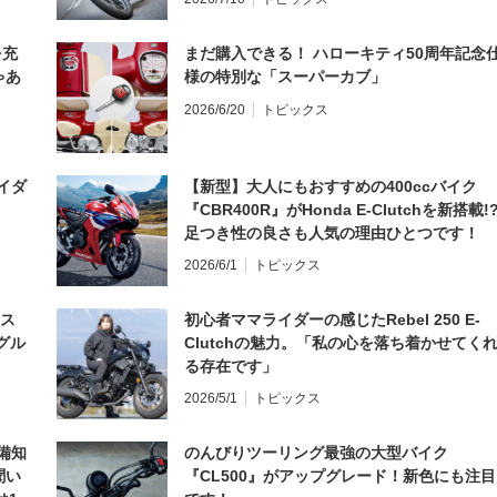
を充
まだ購入できる！ ハローキティ50周年記念
ゃあ
様の特別な「スーパーカブ」
2026/6/20
トピックス
イダ
【新型】大人にもおすすめの400ccバイク
『CBR400R』がHonda E-Clutchを新搭載!
足つき性の良さも人気の理由ひとつです！
2026/6/1
トピックス
とス
初心者ママライダーの感じたRebel 250 E-
グル
Clutchの魅力。「私の心を落ち着かせてく
る存在です」
2026/5/1
トピックス
備知
のんびりツーリング最強の大型バイク
聞い
『CL500』がアップグレード！新色にも注目