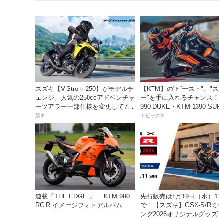
スズキ【V-Strom 250】がモデルチ
【KTM】の"ビースト"、"
ェンジ。人気の250ccアドベンチャ
ー"を手に入れるチャンス！
ーツアラー一部仕様を変更して7月
990 DUKE・KTM 1390 SU
23日発売。価格68万5300円
DUKE R EVO 購入サポ
新車
トピックス
ペーン」
連載「THE EDGE.」 KTM 990
先行販売は8月19日（水）1
RC R イメージフォトアルバム
で！【スズキ】GSX-S/R
ング2026オリジナルグッ