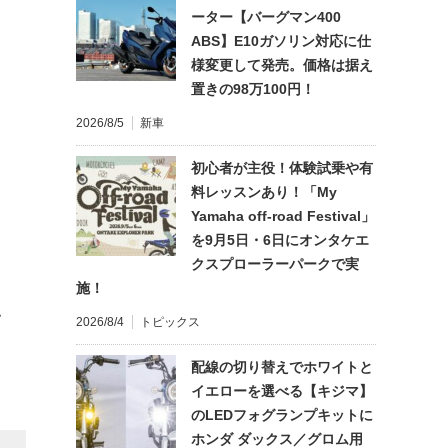
ーター【バーグマン400
ABS】E10ガソリン対応に仕
様変更して発売。価格は据え
置きの98万100円！
2026/8/5
新車
初心者が主役！体験試乗や有
料レッスンあり！「My
Yamaha off-road Festival」
を9月5日・6日にオンタケエ
クスプローラーパークで実
施！
て
2026/8/4
トピックス
配線の切り替えでホワイトと
イエローを選べる【キジマ】
のLEDフォグランプキットに
ホンダ ダックス／グロム用