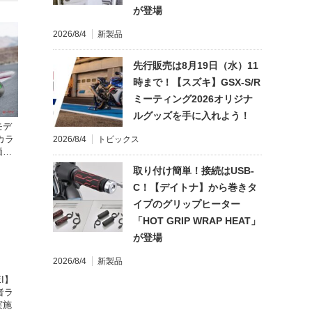
が登場
2026/8/4
新製品
先行販売は8月19日（水）11
時まで！【スズキ】GSX-S/R
ミーティング2026オリジナ
ルグッズを手に入れよう！
モデ
カラ
2026/8/4
トピックス
価格
取り付け簡単！接続はUSB-
C！【デイトナ】から巻きタ
イプのグリップヒーター
「HOT GRIP WRAP HEAT」
が登場
2026/8/4
新製品
I】
者ラ
実施