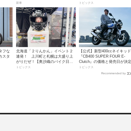
の足着きは？】
新車
トピックス
タフな
北海道「２りんかん」イベント２
【公式】新型400ccネイキッド
カスタ
連発！ 上川町と札幌は大盛り上
『CB400 SUPER FOUR E-
がりだぜ！【奥沙織のバイク日和
Clutch』の価格と発売日が決
第3回】
シリーズ最高58馬力＆14kgも
トピックス
トピックス
量化!? 完全に「旧CB400SF
Recommended by
えた!?【Honda2026新車ニュ
ス】