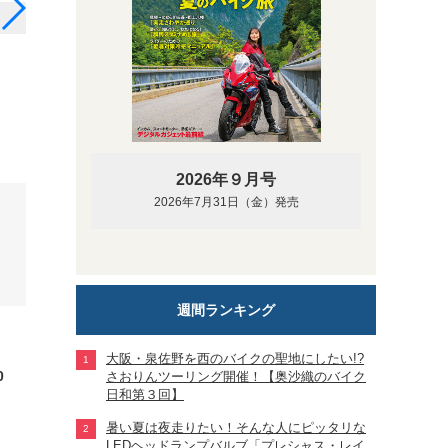
2026年９月号
2026年7月31日（金）発売
週間ランキング
大阪・泉佐野を西のバイクの聖地にしたい!?
0
さおりんツーリング開催！【奥沙織のバイク
日和第３回】
暑い夏は夜走りたい！そんな人にピッタリな
LEDヘッドランプバルブ「プレシャス・レイ