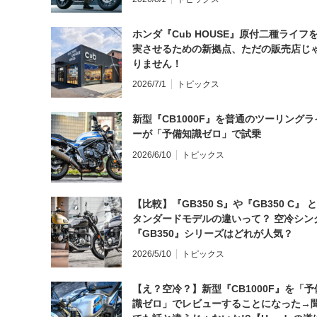
ホンダ『Cub HOUSE』原付二種ライフ
実させるための新拠点、ただの販売店じ
りません！
2026/7/1
トピックス
新型『CB1000F』を普通のツーリングラ
ーが「予備知識ゼロ」で試乗
2026/6/10
トピックス
【比較】『GB350 S』や『GB350 C』 
タンダードモデルの違いって？ 空冷シン
『GB350』シリーズはどれが人気？
2026/5/10
トピックス
【え？空冷？】新型『CB1000F』を「予
識ゼロ」でレビューすることになった→