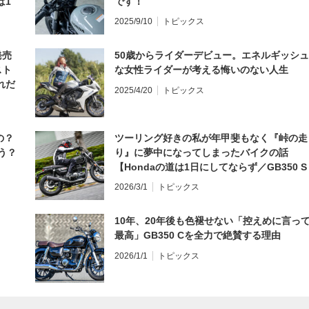
は1
です！
編】
2025/9/10
トピックス
発売
50歳からライダーデビュー。エネルギッシュ
スト
な女性ライダーが考える悔いのない人生
れだ
2025/4/20
トピックス
の？
ツーリング好きの私が年甲斐もなく『峠の走
う？
り』に夢中になってしまったバイクの話
【Hondaの道は1日にしてならず／GB350 S
インプレ・レビュー 前編】
2026/3/1
トピックス
10年、20年後も色褪せない「控えめに言っ
最高」GB350 Cを全力で絶賛する理由
2026/1/1
トピックス