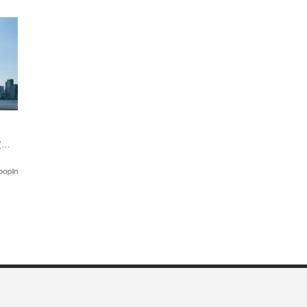
定！
の軽
」を超
ー