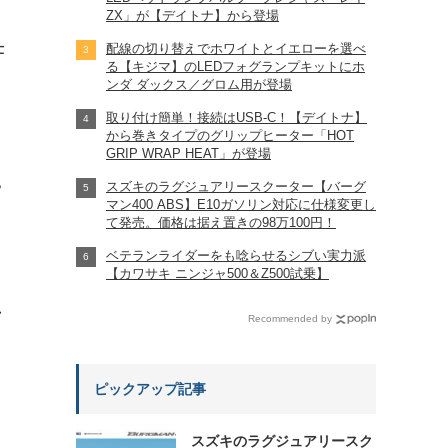
ZX」が【デイトナ】から登場
仕
配線の切り替えでホワイトとイエローを選べ
る【キジマ】のLEDフォグランプキットにホ
ンダ ダックス／グロム用が登場
取り付け簡単！接続はUSB-C！【デイトナ】
から巻きタイプのグリップヒーター「HOT
GRIP WRAP HEAT」が登場
スズキのラグジュアリースクーター【バーグ
?
マン400 ABS】E10ガソリン対応に仕様変更し
て発売。価格は据え置きの98万100円！
ベテランライダーをも唸らせるシブい実力派
【カワサキ ニンジャ500＆Z500試乗】
れ
Recommended by
ピックアップ記事
スズキのラグジュアリースク