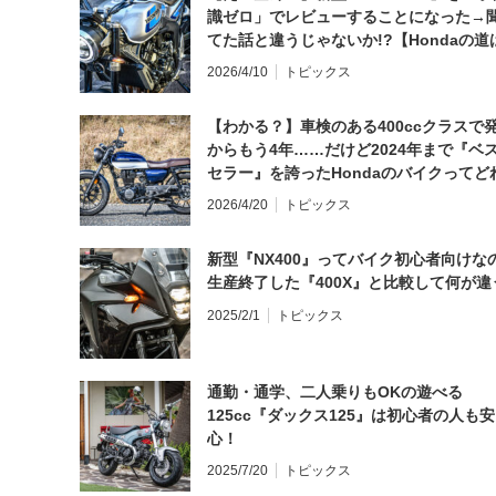
識ゼロ」でレビューすることになった→
てた話と違うじゃないか!?【Hondaの道
日にしてならず／CB1000F ①第一印象 
2026/4/10
トピックス
【わかる？】車検のある400ccクラスで
からもう4年……だけど2024年まで『ベ
セラー』を誇ったHondaのバイクってど
と思う？
2026/4/20
トピックス
新型『NX400』ってバイク初心者向けな
生産終了した『400X』と比較して何が違
2025/2/1
トピックス
通勤・通学、二人乗りもOKの遊べる
125cc『ダックス125』は初心者の人も安
心！
2025/7/20
トピックス