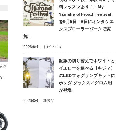
料レッスンあり！「My
Yamaha off-road Festival」
を9月5日・6日にオンタケエ
クスプローラーパークで実
施！
2026/8/4
トピックス
配線の切り替えでホワイトと
ラック
イエローを選べる【キジマ】
】
のLEDフォグランプキットに
の国
ホンダ ダックス／グロム用
すく
が登場
2026/8/4
新製品