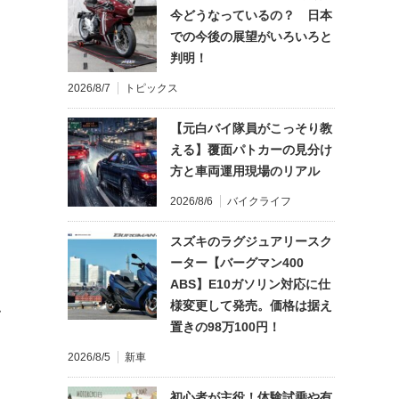
今どうなっているの？ 日本
での今後の展望がいろいろと
判明！
2026/8/7
トピックス
【元白バイ隊員がこっそり教
える】覆面パトカーの見分け
方と車両運用現場のリアル
2026/8/6
バイクライフ
スズキのラグジュアリースク
ーター【バーグマン400
ABS】E10ガソリン対応に仕
様変更して発売。価格は据え
て
置きの98万100円！
2026/8/5
新車
初心者が主役！体験試乗や有