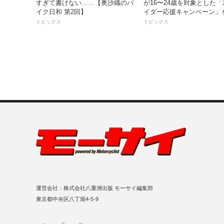
すぎて書けない……【奥沙織のバ
が16〜24歳を対象とした
イク日和 第2回】
イダー応援キャンペーン」
トピックス
トピックス
運営会社：株式会社八重洲出版 モーサイ編集部
東京都中央区八丁堀4-5-9
RSS
Twitter
Facebook