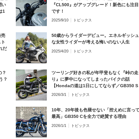
聞い
『CL500』がアップグレード！新色にも注目
は1
です！
編】
2025/9/10
トピックス
発売
50歳からライダーデビュー。エネルギッシュ
スト
な女性ライダーが考える悔いのない人生
れだ
2025/4/20
トピックス
の？
ツーリング好きの私が年甲斐もなく『峠の走
う？
り』に夢中になってしまったバイクの話
【Hondaの道は1日にしてならず／GB350 S
インプレ・レビュー 前編】
2026/3/1
トピックス
10年、20年後も色褪せない「控えめに言っ
最高」GB350 Cを全力で絶賛する理由
2026/1/1
トピックス