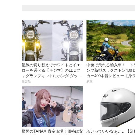
配線の切り替えでホワイトとイエ
中免で乗れる輸入車！ ト
ローを選べる【キジマ】のLEDフ
ンフ新型スラクストン400
ォグランプキットにホンダ ダック
カー400本音レビュー【身長1
ス／グロム用が登場
の足着きは？】
新製品
新車
驚愕のTANAX 青空市場！価格は安
若いっていいなぁ……【SH