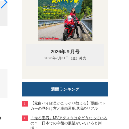
村山モータースのカタログに記載されたラインアップ。左からsup
があった
2026年９月号
2026年7月31日（金）発売
週間ランキング
【元白バイ隊員がこっそり教える】覆面パト
カーの見分け方と車両運用現場のリアル
0
「走る宝石」MVアグスタは今どうなっている
の？ 日本での今後の展望がいろいろと判
明！