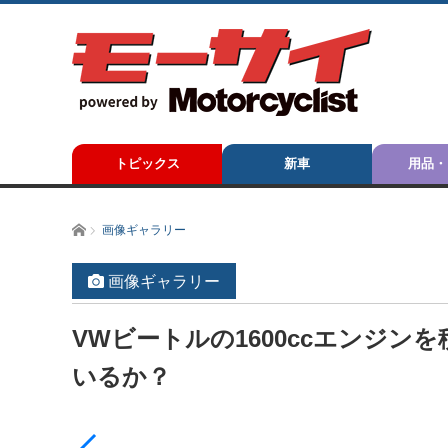
トピックス
新車
用品・
ホーム
画像ギャラリー
画像ギャラリー
VWビートルの1600ccエンジ
いるか？