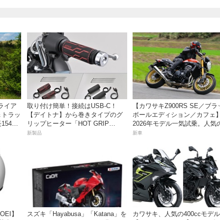
ライア
取り付け簡単！接続はUSB-C！
【カワサキZ900RS SE／ブ
＆トラッ
【デイトナ】から巻きタイプのグ
ボールエディション／カフェ
54cm
リップヒーター「HOT GRIP
2026年モデル一気試乗。人気
WRAP HEAT」が登場
産ネオレトロモデルが扱いや
新製品
新車
上質に進化！
OEI】
スズキ「Hayabusa」「Katana」を
カワサキ、人気の400ccモデル