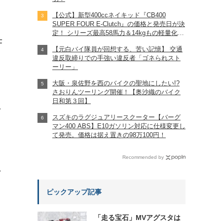
【公式】新型400ccネイキッド『CB400
SUPER FOUR E-Clutch』の価格と発売日が決
定！ シリーズ最高58馬力＆14kgもの軽量化!?
仕
完全に「旧CB400SF」を超えた!?
【元白バイ隊員が回想する、苦い記憶】 交通
【Honda2026新車ニュース】
違反取締りでの手強い違反者「ゴネられスト
ーリー」
大阪・泉佐野を西のバイクの聖地にしたい!?
さおりんツーリング開催！【奥沙織のバイク
日和第３回】
?
スズキのラグジュアリースクーター【バーグ
マン400 ABS】E10ガソリン対応に仕様変更し
て発売。価格は据え置きの98万100円！
Recommended by
れ
ピックアップ記事
「走る宝石」MVアグスタは