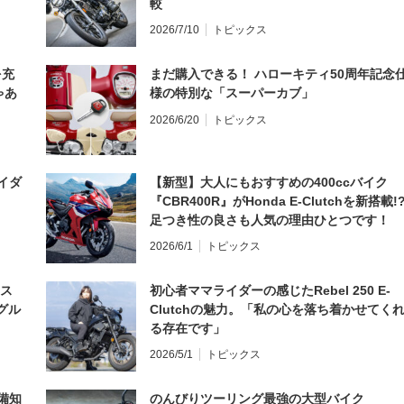
較
2026/7/10
トピックス
を充
まだ購入できる！ ハローキティ50周年記念
ゃあ
様の特別な「スーパーカブ」
2026/6/20
トピックス
イダ
【新型】大人にもおすすめの400ccバイク
『CBR400R』がHonda E-Clutchを新搭載!
足つき性の良さも人気の理由ひとつです！
2026/6/1
トピックス
とス
初心者ママライダーの感じたRebel 250 E-
グル
Clutchの魅力。「私の心を落ち着かせてく
る存在です」
2026/5/1
トピックス
備知
のんびりツーリング最強の大型バイク