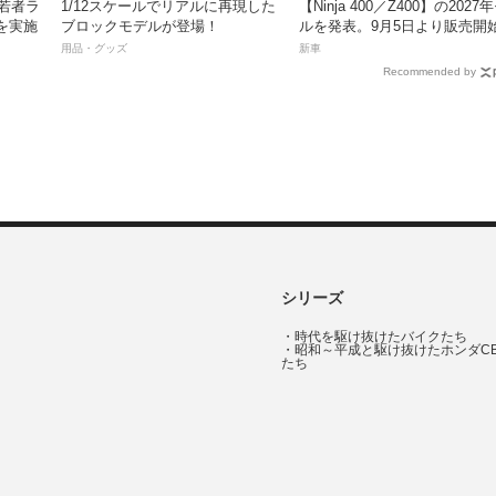
「若者ラ
1/12スケールでリアルに再現した
【Ninja 400／Z400】の2027
を実施
ブロックモデルが登場！
ルを発表。9月5日より販売開
用品・グッズ
新車
Recommended by
シリーズ
・
時代を駆け抜けたバイクたち
・
昭和～平成と駆け抜けたホンダC
たち