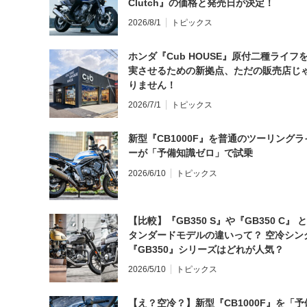
Clutch』の価格と発売日が決定！
2026/8/1
トピックス
ホンダ『Cub HOUSE』原付二種ライフ
実させるための新拠点、ただの販売店じ
りません！
2026/7/1
トピックス
新型『CB1000F』を普通のツーリングラ
ーが「予備知識ゼロ」で試乗
2026/6/10
トピックス
【比較】『GB350 S』や『GB350 C』 
タンダードモデルの違いって？ 空冷シン
『GB350』シリーズはどれが人気？
2026/5/10
トピックス
【え？空冷？】新型『CB1000F』を「予