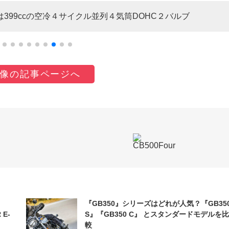
は399ccの空冷４サイクル並列４気筒DOHC２バルブ
像の記事ページへ
『GB350』シリーズはどれが人気？『GB35
 E-
S』『GB350 C』 とスタンダードモデルを比
較