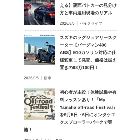
える】覆面パトカーの見分け
方と車両運用現場のリアル
2026/8/6
バイクライフ
スズキのラグジュアリースク
ーター【バーグマン400
ABS】E10ガソリン対応に仕
様変更して発売。価格は据え
置きの98万100円！
2026/8/5
新車
初心者が主役！体験試乗や有
料レッスンあり！「My
て
Yamaha off-road Festival」
を9月5日・6日にオンタケエ
クスプローラーパークで実
施！