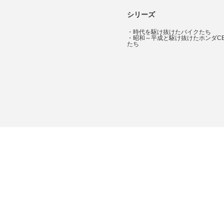
シリーズ
・
時代を駆け抜けたバイクたち
・
昭和～平成と駆け抜けたホンダC
たち