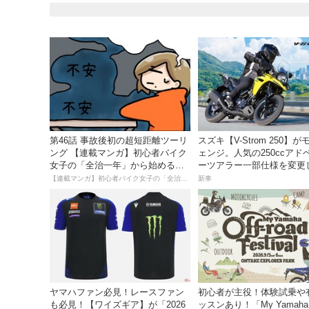
第46話 事故後初の超短距離ツーリ
スズキ【V-Strom 250】
ング 【連載マンガ】初心者バイク
ェンジ。人気の250ccアド
女子の「全治一年」から始める起
ーツアラー一部仕様を変更
死回生日記
23日発売。価格68万5300円
【連載マンガ】初心者バイク女子の「全治一年」から始める起死回生日記
新車
ヤマハファン必見！レースファン
初心者が主役！体験試乗や
も必見！【ワイズギア】が「2026
ッスンあり！「My Yamaha o