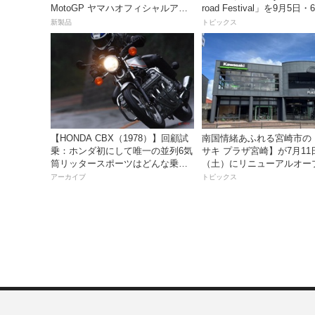
MotoGP ヤマハオフィシャルアパ
road Festival」を9月5日
レル」を数量限定でリリース
ンタケエクスプローラーパ
新製品
トピックス
実施！
【HONDA CBX（1978）】回顧試
南国情緒あふれる宮崎市の
乗：ホンダ初にして唯一の並列6気
サキ プラザ宮崎】が7月11
筒リッタースポーツはどんな乗り
（土）にリニューアルオー
味だったのか？
アーカイブ
トピックス