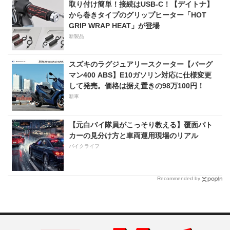
取り付け簡単！接続はUSB-C！【デイトナ】
から巻きタイプのグリップヒーター「HOT
GRIP WRAP HEAT」が登場
新製品
スズキのラグジュアリースクーター【バーグ
マン400 ABS】E10ガソリン対応に仕様変更
して発売。価格は据え置きの98万100円！
新車
【元白バイ隊員がこっそり教える】覆面パト
カーの見分け方と車両運用現場のリアル
バイクライフ
Recommended by