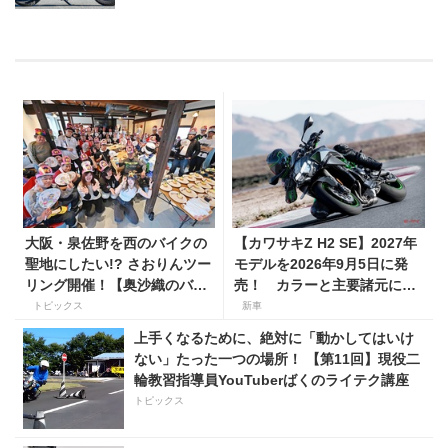
大阪・泉佐野を西のバイクの
【カワサキZ H2 SE】2027年
聖地にしたい!? さおりんツー
モデルを2026年9月5日に発
リング開催！【奥沙織のバイ
売！ カラーと主要諸元に変
ク日和第３回】
更はなく、価格は据え置きの
トピックス
新車
247万5000円！
上手くなるために、絶対に「動かしてはいけ
ない」たった一つの場所！ 【第11回】現役二
輪教習指導員YouTuberばくのライテク講座
トピックス