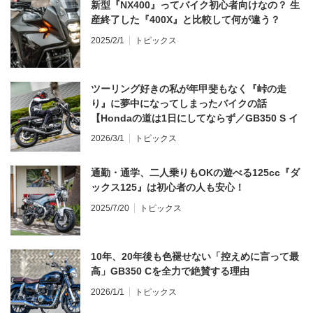
新型『NX400』ってバイク初心者向けなの？ 生
産終了した『400X』と比較して何が違う？
2025/2/1
トピックス
ツーリング好きの私が年甲斐もなく『峠の走
り』に夢中になってしまったバイクの話
【Hondaの道は1日にしてならず／GB350 S イ
ンプレ・レビュー 前編】
2026/3/1
トピックス
通勤・通学、二人乗りもOKの遊べる125cc『ダ
ックス125』は初心者の人も安心！
2025/7/20
トピックス
10年、20年後も色褪せない「控えめに言って最
高」GB350 Cを全力で絶賛する理由
2026/1/1
トピックス