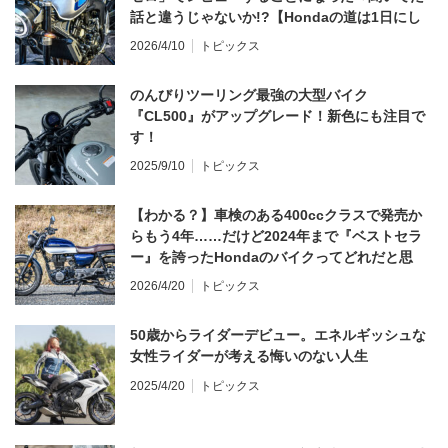
話と違うじゃないか!?【Hondaの道は1日にし
てならず／CB1000F ①第一印象 編】
2026/4/10
トピックス
のんびりツーリング最強の大型バイク
『CL500』がアップグレード！新色にも注目で
す！
2025/9/10
トピックス
【わかる？】車検のある400ccクラスで発売か
らもう4年……だけど2024年まで『ベストセラ
ー』を誇ったHondaのバイクってどれだと思
う？
2026/4/20
トピックス
50歳からライダーデビュー。エネルギッシュな
女性ライダーが考える悔いのない人生
2025/4/20
トピックス