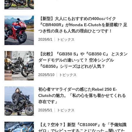
【新型】大人にもおすすめの400ccバイク
『CBR400R』がHonda E-Clutchを新搭載!? 足
つき性の良さも人気の理由ひとつです！
2026/6/1
トピックス
【比較】『GB350 S』や『GB350 C』 とスタン
ダードモデルの違いって？ 空冷シングル
『GB350』シリーズはどれが人気？
2026/5/10
トピックス
初心者ママライダーの感じたRebel 250 E-
Clutchの魅力。「私の心を落ち着かせてくれる
存在です」
2026/5/1
トピックス
【え？空冷？】新型『CB1000F』を「予備知識
ゼロ」でレビューすることになった→聞いてた