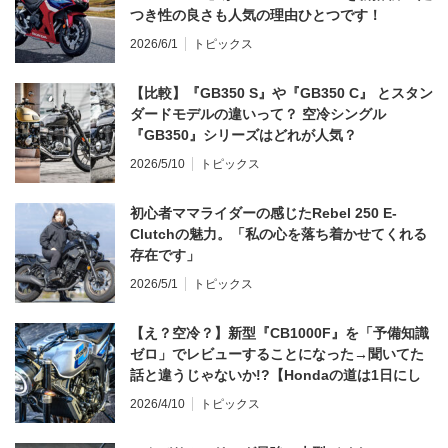
つき性の良さも人気の理由ひとつです！
2026/6/1
トピックス
【比較】『GB350 S』や『GB350 C』 とスタン
ダードモデルの違いって？ 空冷シングル
『GB350』シリーズはどれが人気？
2026/5/10
トピックス
初心者ママライダーの感じたRebel 250 E-
Clutchの魅力。「私の心を落ち着かせてくれる
存在です」
2026/5/1
トピックス
【え？空冷？】新型『CB1000F』を「予備知識
ゼロ」でレビューすることになった→聞いてた
話と違うじゃないか!?【Hondaの道は1日にし
てならず／CB1000F ①第一印象 編】
2026/4/10
トピックス