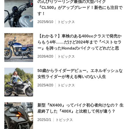
のんびりツーリング最強の大型バイク
『CL500』がアップグレード！新色にも注目で
す！
2025/9/10
トピックス
【わかる？】車検のある400ccクラスで発売か
らもう4年……だけど2024年まで『ベストセラ
ー』を誇ったHondaのバイクってどれだと思
う？
2026/4/20
トピックス
50歳からライダーデビュー。エネルギッシュな
女性ライダーが考える悔いのない人生
2025/4/20
トピックス
新型『NX400』ってバイク初心者向けなの？ 生
産終了した『400X』と比較して何が違う？
2025/2/1
トピックス