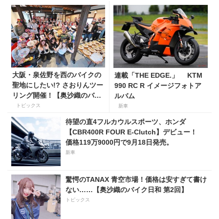
大阪・泉佐野を西のバイクの
連載「THE EDGE.」 KTM
聖地にしたい!? さおりんツー
990 RC R イメージフォトア
リング開催！【奥沙織のバイ
ルバム
ク日和第３回】
トピックス
新車
待望の直4フルカウルスポーツ、ホンダ
【CBR400R FOUR E-Clutch】デビュー！
価格119万9000円で9月18日発売。
新車
驚愕のTANAX 青空市場！価格は安すぎて書け
ない……【奥沙織のバイク日和 第2回】
トピックス