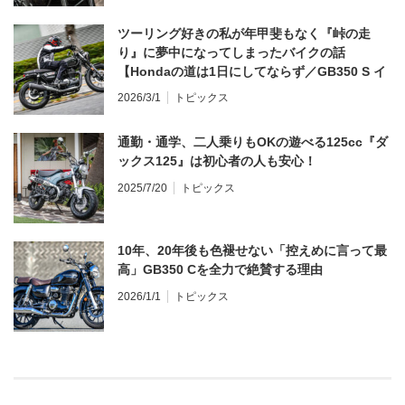
ツーリング好きの私が年甲斐もなく『峠の走
り』に夢中になってしまったバイクの話
【Hondaの道は1日にしてならず／GB350 S イ
ンプレ・レビュー 前編】
2026/3/1
トピックス
通勤・通学、二人乗りもOKの遊べる125cc『ダ
ックス125』は初心者の人も安心！
2025/7/20
トピックス
10年、20年後も色褪せない「控えめに言って最
高」GB350 Cを全力で絶賛する理由
2026/1/1
トピックス