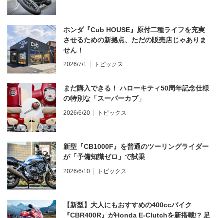
ホンダ『Cub HOUSE』原付二種ライフを充実
させるための新拠点、ただの販売店じゃありま
せん！
2026/7/1
トピックス
まだ購入できる！ ハローキティ50周年記念仕様
の特別な「スーパーカブ」
2026/6/20
トピックス
新型『CB1000F』を普通のツーリングライダー
が「予備知識ゼロ」で試乗
2026/6/10
トピックス
【新型】大人にもおすすめの400ccバイク
『CBR400R』がHonda E-Clutchを新搭載!? 足