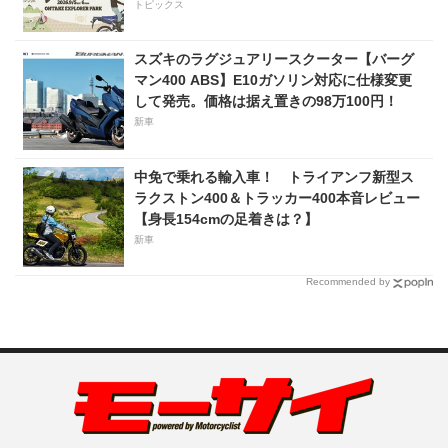
で実施！
トピックス
スズキのラグジュアリースクーター【バーグ
マン400 ABS】E10ガソリン対応に仕様変更
して発売。価格は据え置きの98万100円！
新車
中免で乗れる輸入車！ トライアンフ新型ス
ラクストン400＆トラッカー400本音レビュー
【身長154cmの足着きは？】
新車
Recommended by