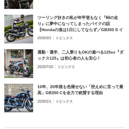
ツーリング好きの私が年甲斐もなく『峠の走
り』に夢中になってしまったバイクの話
【Hondaの道は1日にしてならず／GB350 S イ
ンプレ・レビュー 前編】
2026/3/1
トピックス
通勤・通学、二人乗りもOKの遊べる125cc『ダ
ックス125』は初心者の人も安心！
2025/7/20
トピックス
10年、20年後も色褪せない「控えめに言って最
高」GB350 Cを全力で絶賛する理由
2026/1/1
トピックス