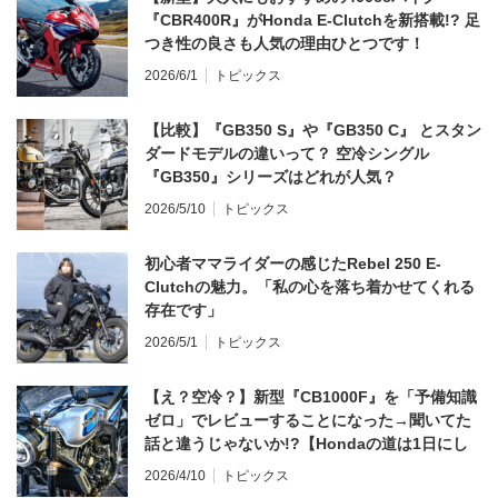
『CBR400R』がHonda E-Clutchを新搭載!? 足
つき性の良さも人気の理由ひとつです！
2026/6/1
トピックス
【比較】『GB350 S』や『GB350 C』 とスタン
ダードモデルの違いって？ 空冷シングル
『GB350』シリーズはどれが人気？
2026/5/10
トピックス
初心者ママライダーの感じたRebel 250 E-
Clutchの魅力。「私の心を落ち着かせてくれる
存在です」
2026/5/1
トピックス
【え？空冷？】新型『CB1000F』を「予備知識
ゼロ」でレビューすることになった→聞いてた
話と違うじゃないか!?【Hondaの道は1日にし
てならず／CB1000F ①第一印象 編】
2026/4/10
トピックス