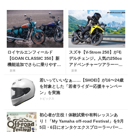
ロイヤルエンフィールド
スズキ【V-Strom 250】がモ
【GOAN CLASSIC 350】新
デルチェンジ。人気の250cc
機能追加でさらに乗りやすく
アドベンチャーツアラー一部
なった2026年モデルは、価格
仕様を変更して7月23日発
新車
新車
80万800円〜で7月31日発
売。価格68万5300円
若いっていいなぁ……【SHOEI】が16〜24歳
売！
を対象とした「若者ライダー応援キャンペー
ン」を実施
トピックス
初心者が主役！体験試乗や有料レッスンあ
り！「My Yamaha off-road Festival」を9月
5日・6日にオンタケエクスプローラーパーク