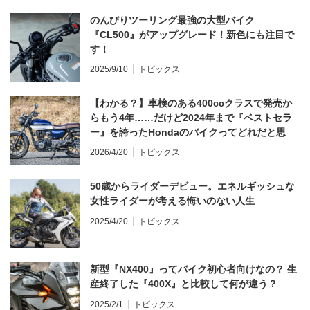
のんびりツーリング最強の大型バイク
『CL500』がアップグレード！新色にも注目で
す！
2025/9/10
トピックス
【わかる？】車検のある400ccクラスで発売か
らもう4年……だけど2024年まで『ベストセラ
ー』を誇ったHondaのバイクってどれだと思
う？
2026/4/20
トピックス
50歳からライダーデビュー。エネルギッシュな
女性ライダーが考える悔いのない人生
2025/4/20
トピックス
新型『NX400』ってバイク初心者向けなの？ 生
産終了した『400X』と比較して何が違う？
2025/2/1
トピックス