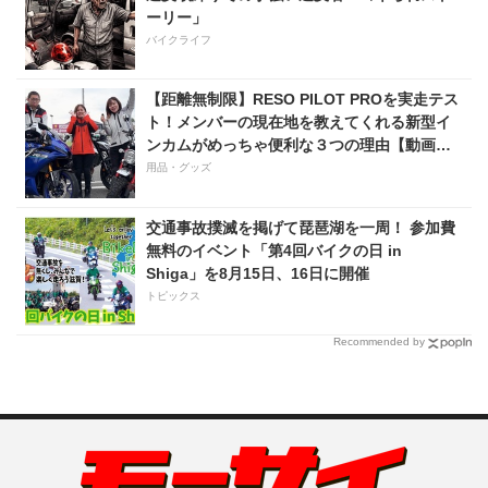
ーリー」
バイクライフ
【距離無制限】RESO PILOT PROを実走テス
ト！メンバーの現在地を教えてくれる新型イ
ンカムがめっちゃ便利な３つの理由【動画付
き】
用品・グッズ
交通事故撲滅を掲げて琵琶湖を一周！ 参加費
無料のイベント「第4回バイクの日 in
Shiga」を8月15日、16日に開催
トピックス
Recommended by