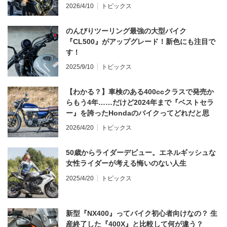
てならず／CB1000F ①第一印象 編】
2026/4/10
トピックス
のんびりツーリング最強の大型バイク
『CL500』がアップグレード！新色にも注目で
す！
2025/9/10
トピックス
【わかる？】車検のある400ccクラスで発売か
らもう4年……だけど2024年まで『ベストセラ
ー』を誇ったHondaのバイクってどれだと思
う？
2026/4/20
トピックス
50歳からライダーデビュー。エネルギッシュな
女性ライダーが考える悔いのない人生
2025/4/20
トピックス
新型『NX400』ってバイク初心者向けなの？ 生
産終了した『400X』と比較して何が違う？