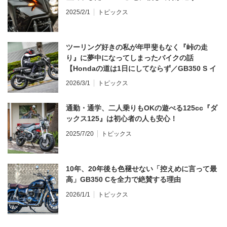
2025/2/1
トピックス
ツーリング好きの私が年甲斐もなく『峠の走
り』に夢中になってしまったバイクの話
【Hondaの道は1日にしてならず／GB350 S イ
ンプレ・レビュー 前編】
2026/3/1
トピックス
通勤・通学、二人乗りもOKの遊べる125cc『ダ
ックス125』は初心者の人も安心！
2025/7/20
トピックス
10年、20年後も色褪せない「控えめに言って最
高」GB350 Cを全力で絶賛する理由
2026/1/1
トピックス