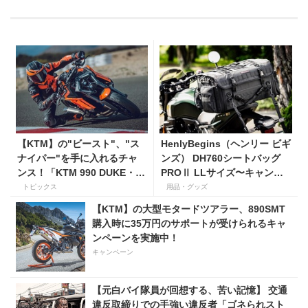
【KTM】の"ビースト"、"ス
HenlyBegins（ヘンリー ビギ
ナイパー"を手に入れるチャ
ンズ） DH760シートバッグ
ンス！「KTM 990 DUKE・
PROⅡ LLサイズ〜キャンプ
KTM 1390 SUPER DUKE R
ツーリングにも安心の大容量
トピックス
用品・グッズ
EVO 購入サポートキャンペー
ツアーバッグ〜
【KTM】の大型モタードツアラー、890SMT
ン」
購入時に35万円のサポートが受けられるキャ
ンペーンを実施中！
キャンペーン
【元白バイ隊員が回想する、苦い記憶】 交通
違反取締りでの手強い違反者「ゴネられスト