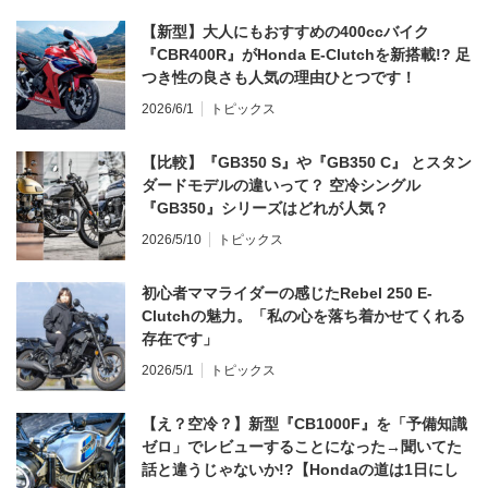
【新型】大人にもおすすめの400ccバイク
『CBR400R』がHonda E-Clutchを新搭載!? 足
つき性の良さも人気の理由ひとつです！
2026/6/1
トピックス
【比較】『GB350 S』や『GB350 C』 とスタン
ダードモデルの違いって？ 空冷シングル
『GB350』シリーズはどれが人気？
2026/5/10
トピックス
初心者ママライダーの感じたRebel 250 E-
Clutchの魅力。「私の心を落ち着かせてくれる
存在です」
2026/5/1
トピックス
【え？空冷？】新型『CB1000F』を「予備知識
ゼロ」でレビューすることになった→聞いてた
話と違うじゃないか!?【Hondaの道は1日にし