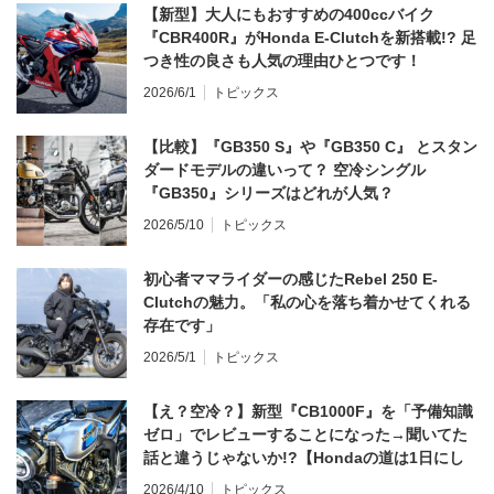
【新型】大人にもおすすめの400ccバイク
『CBR400R』がHonda E-Clutchを新搭載!? 足
つき性の良さも人気の理由ひとつです！
2026/6/1
トピックス
【比較】『GB350 S』や『GB350 C』 とスタン
ダードモデルの違いって？ 空冷シングル
『GB350』シリーズはどれが人気？
2026/5/10
トピックス
初心者ママライダーの感じたRebel 250 E-
Clutchの魅力。「私の心を落ち着かせてくれる
存在です」
2026/5/1
トピックス
【え？空冷？】新型『CB1000F』を「予備知識
ゼロ」でレビューすることになった→聞いてた
話と違うじゃないか!?【Hondaの道は1日にし
てならず／CB1000F ①第一印象 編】
2026/4/10
トピックス