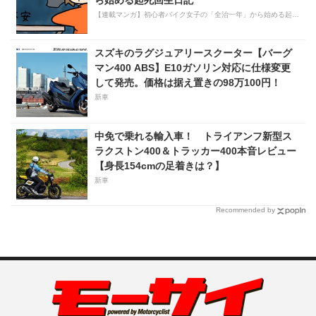
【連載マンガ】初心者バイク女子の「全治一年」から始める起死回生日記
スズキのラグジュアリースクーター【バーグ
マン400 ABS】E10ガソリン対応に仕様変更
して発売。価格は据え置きの98万100円！
新車
中免で乗れる輸入車！ トライアンフ新型ス
ラクストン400＆トラッカー400本音レビュー
【身長154cmの足着きは？】
新車
Recommended by