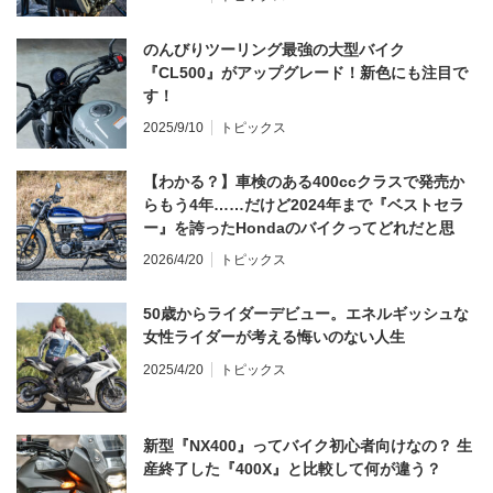
のんびりツーリング最強の大型バイク
『CL500』がアップグレード！新色にも注目で
す！
2025/9/10
トピックス
【わかる？】車検のある400ccクラスで発売か
らもう4年……だけど2024年まで『ベストセラ
ー』を誇ったHondaのバイクってどれだと思
う？
2026/4/20
トピックス
50歳からライダーデビュー。エネルギッシュな
女性ライダーが考える悔いのない人生
2025/4/20
トピックス
新型『NX400』ってバイク初心者向けなの？ 生
産終了した『400X』と比較して何が違う？