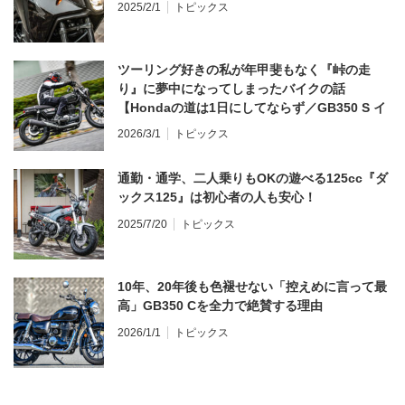
2025/2/1
トピックス
ツーリング好きの私が年甲斐もなく『峠の走
り』に夢中になってしまったバイクの話
【Hondaの道は1日にしてならず／GB350 S イ
ンプレ・レビュー 前編】
2026/3/1
トピックス
通勤・通学、二人乗りもOKの遊べる125cc『ダ
ックス125』は初心者の人も安心！
2025/7/20
トピックス
10年、20年後も色褪せない「控えめに言って最
高」GB350 Cを全力で絶賛する理由
2026/1/1
トピックス