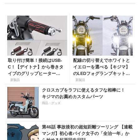
取り付け簡単！接続はUSB-
配線の切り替えでホワイトと
C！【デイトナ】から巻きタ
イエローを選べる【キジマ】
イプのグリップヒーター
のLEDフォグランプキットに
「HOT GRIP WRAP HEAT」
ホンダ ダックス／グロム用が
新製品
新製品
が登場
登場
クロスカブをラフに使えるタフな相棒に！
キジマのお薦めカスタムパーツ
用品・グッズ
第46話 事故後初の超短距離ツーリング 【連載
マンガ】初心者バイク女子の「全治一年」か
ら始める起死回生日記