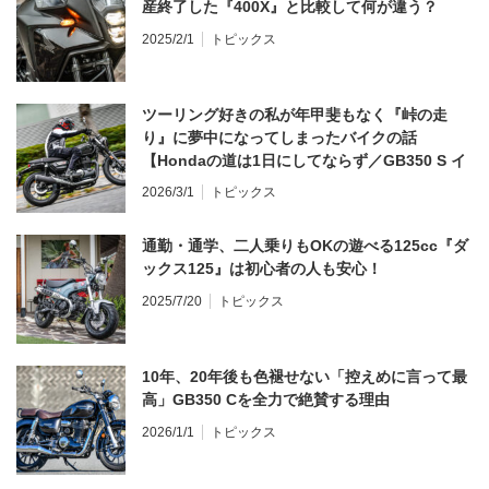
産終了した『400X』と比較して何が違う？
2025/2/1
トピックス
ツーリング好きの私が年甲斐もなく『峠の走
り』に夢中になってしまったバイクの話
【Hondaの道は1日にしてならず／GB350 S イ
ンプレ・レビュー 前編】
2026/3/1
トピックス
通勤・通学、二人乗りもOKの遊べる125cc『ダ
ックス125』は初心者の人も安心！
2025/7/20
トピックス
10年、20年後も色褪せない「控えめに言って最
高」GB350 Cを全力で絶賛する理由
2026/1/1
トピックス