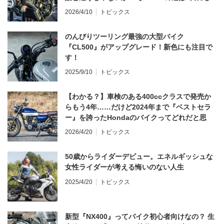
てならず／CB1000F ①第一印象 編】
2026/4/10
トピックス
のんびりツーリング最強の大型バイク
『CL500』がアップグレード！新色にも注目で
す！
2025/9/10
トピックス
【わかる？】車検のある400ccクラスで発売か
らもう4年……だけど2024年まで『ベストセラ
ー』を誇ったHondaのバイクってどれだと思
う？
2026/4/20
トピックス
50歳からライダーデビュー。エネルギッシュな
女性ライダーが考える悔いのない人生
2025/4/20
トピックス
新型『NX400』ってバイク初心者向けなの？ 生