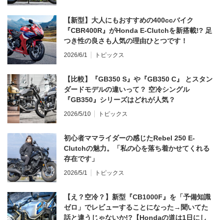
【新型】大人にもおすすめの400ccバイク
『CBR400R』がHonda E-Clutchを新搭載!? 足
つき性の良さも人気の理由ひとつです！
2026/6/1
トピックス
【比較】『GB350 S』や『GB350 C』 とスタン
ダードモデルの違いって？ 空冷シングル
『GB350』シリーズはどれが人気？
2026/5/10
トピックス
初心者ママライダーの感じたRebel 250 E-
Clutchの魅力。「私の心を落ち着かせてくれる
存在です」
2026/5/1
トピックス
【え？空冷？】新型『CB1000F』を「予備知識
ゼロ」でレビューすることになった→聞いてた
話と違うじゃないか!?【Hondaの道は1日にし