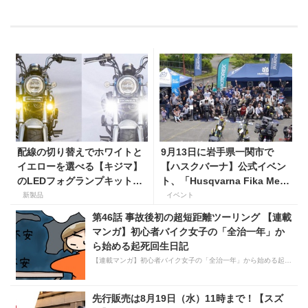
配線の切り替えでホワイトと
9月13日に岩手県一関市で
イエローを選べる【キジマ】
【ハスクバーナ】公式イベン
のLEDフォグランプキットに
ト、「Husqvarna Fika Meet
ホンダ ダックス／グロム用が
in 一関」を開催
新製品
イベント
登場
第46話 事故後初の超短距離ツーリング 【連載
マンガ】初心者バイク女子の「全治一年」か
ら始める起死回生日記
【連載マンガ】初心者バイク女子の「全治一年」から始める起死回生日記
先行販売は8月19日（水）11時まで！【スズ