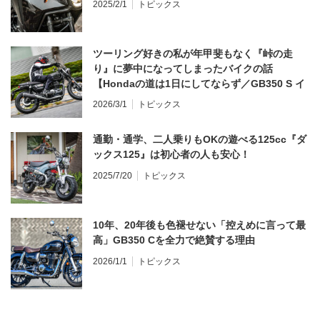
2025/2/1
トピックス
ツーリング好きの私が年甲斐もなく『峠の走
り』に夢中になってしまったバイクの話
【Hondaの道は1日にしてならず／GB350 S イ
ンプレ・レビュー 前編】
2026/3/1
トピックス
通勤・通学、二人乗りもOKの遊べる125cc『ダ
ックス125』は初心者の人も安心！
2025/7/20
トピックス
10年、20年後も色褪せない「控えめに言って最
高」GB350 Cを全力で絶賛する理由
2026/1/1
トピックス