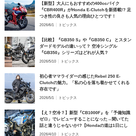
【新型】大人にもおすすめの400ccバイク
『CBR400R』がHonda E-Clutchを新搭載!? 足
つき性の良さも人気の理由ひとつです！
2026/6/1
トピックス
【比較】『GB350 S』や『GB350 C』 とスタン
ダードモデルの違いって？ 空冷シングル
『GB350』シリーズはどれが人気？
2026/5/10
トピックス
初心者ママライダーの感じたRebel 250 E-
Clutchの魅力。「私の心を落ち着かせてくれる
存在です」
2026/5/1
トピックス
【え？空冷？】新型『CB1000F』を「予備知識
ゼロ」でレビューすることになった→聞いてた
話と違うじゃないか!?【Hondaの道は1日にし
てならず／CB1000F ①第一印象 編】
2026/4/10
トピックス