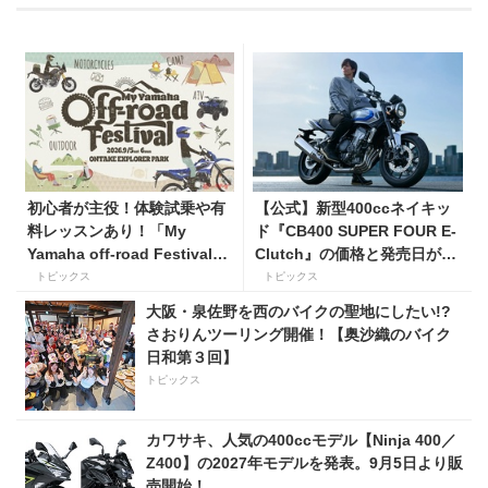
初心者が主役！体験試乗や有
【公式】新型400ccネイキッ
料レッスンあり！「My
ド『CB400 SUPER FOUR E-
Yamaha off-road Festival」
Clutch』の価格と発売日が決
を9月5日・6日にオンタケエ
定！ シリーズ最高58馬力＆
トピックス
トピックス
クスプローラーパークで実
14kgもの軽量化!? 完全に
大阪・泉佐野を西のバイクの聖地にしたい!?
施！
「旧CB400SF」を超えた!?
さおりんツーリング開催！【奥沙織のバイク
【Honda2026新車ニュース】
日和第３回】
トピックス
カワサキ、人気の400ccモデル【Ninja 400／
Z400】の2027年モデルを発表。9月5日より販
売開始！