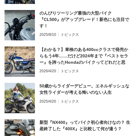
のんびりツーリング最強の大型バイク
『CL500』がアップグレード！新色にも注目で
す！
2025/9/10
トピックス
【わかる？】車検のある400ccクラスで発売か
らもう4年……だけど2024年まで『ベストセラ
ー』を誇ったHondaのバイクってどれだと思
う？
2026/4/20
トピックス
50歳からライダーデビュー。エネルギッシュな
女性ライダーが考える悔いのない人生
2025/4/20
トピックス
新型『NX400』ってバイク初心者向けなの？ 生
産終了した『400X』と比較して何が違う？