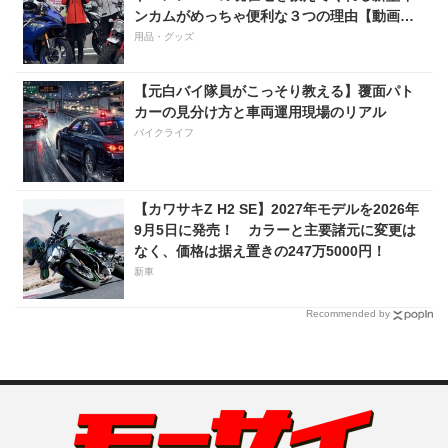
ンカムがめっちゃ便利な３つの理由【動画付
き】
用品・グッズ
【元白バイ隊員がこっそり教える】覆面パト
カーの見分け方と車両運用現場のリアル
バイクライフ
【カワサキZ H2 SE】2027年モデルを2026年
9月5日に発売！ カラーと主要諸元に変更は
なく、価格は据え置きの247万5000円！
新車
Recommended by