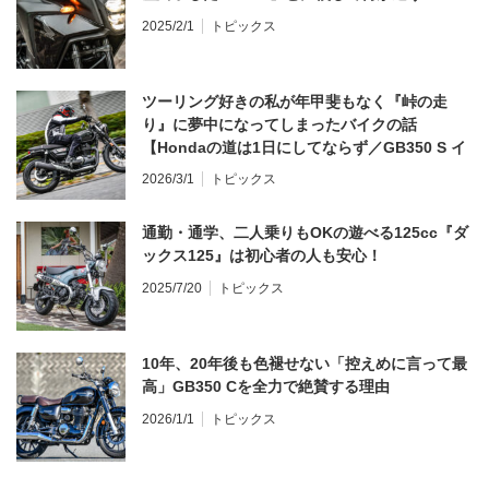
2025/2/1
トピックス
ツーリング好きの私が年甲斐もなく『峠の走
り』に夢中になってしまったバイクの話
【Hondaの道は1日にしてならず／GB350 S イ
ンプレ・レビュー 前編】
2026/3/1
トピックス
通勤・通学、二人乗りもOKの遊べる125cc『ダ
ックス125』は初心者の人も安心！
2025/7/20
トピックス
10年、20年後も色褪せない「控えめに言って最
高」GB350 Cを全力で絶賛する理由
2026/1/1
トピックス