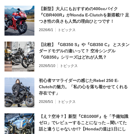
【新型】大人にもおすすめの400ccバイク
『CBR400R』がHonda E-Clutchを新搭載!? 足
つき性の良さも人気の理由ひとつです！
2026/6/1
トピックス
【比較】『GB350 S』や『GB350 C』 とスタン
ダードモデルの違いって？ 空冷シングル
『GB350』シリーズはどれが人気？
2026/5/10
トピックス
初心者ママライダーの感じたRebel 250 E-
Clutchの魅力。「私の心を落ち着かせてくれる
存在です」
2026/5/1
トピックス
【え？空冷？】新型『CB1000F』を「予備知識
ゼロ」でレビューすることになった→聞いてた
話と違うじゃないか!?【Hondaの道は1日にし