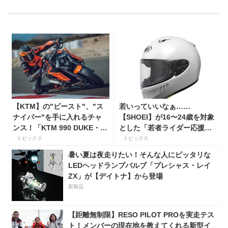
【KTM】の"ビースト"、"ス
若いっていいなぁ……
ナイパー"を手に入れるチャ
【SHOEI】が16〜24歳を対象
ンス！「KTM 990 DUKE・
とした「若者ライダー応援キ
KTM 1390 SUPER DUKE R
ャンペーン」を実施
トピックス
トピックス
EVO 購入サポートキャンペー
暑い夏は夜走りたい！そんな人にピッタリな
ン」
LEDヘッドランプバルブ「プレシャス・レイ
ZX」が【デイトナ】から登場
新製品
【距離無制限】RESO PILOT PROを実走テス
ト！メンバーの現在地を教えてくれる新型イ