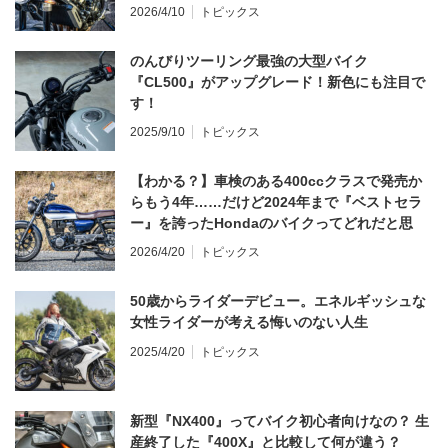
てならず／CB1000F ①第一印象 編】
2026/4/10
トピックス
のんびりツーリング最強の大型バイク
『CL500』がアップグレード！新色にも注目で
す！
2025/9/10
トピックス
【わかる？】車検のある400ccクラスで発売か
らもう4年……だけど2024年まで『ベストセラ
ー』を誇ったHondaのバイクってどれだと思
う？
2026/4/20
トピックス
50歳からライダーデビュー。エネルギッシュな
女性ライダーが考える悔いのない人生
2025/4/20
トピックス
新型『NX400』ってバイク初心者向けなの？ 生
産終了した『400X』と比較して何が違う？