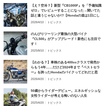
【え？空冷？】新型『CB1000F』を「予備知識
ゼロ」でレビューすることになった→聞いてた
話と違うじゃないか!?【Hondaの道は1日にし
てならず／CB1000F ①第一印象 編】
2026/4/10
トピックス
のんびりツーリング最強の大型バイク
『CL500』がアップグレード！新色にも注目で
す！
2025/9/10
トピックス
【わかる？】車検のある400ccクラスで発売か
らもう4年……だけど2024年まで『ベストセラ
ー』を誇ったHondaのバイクってどれだと思
う？
2026/4/20
トピックス
50歳からライダーデビュー。エネルギッシュな
女性ライダーが考える悔いのない人生
2025/4/20
トピックス