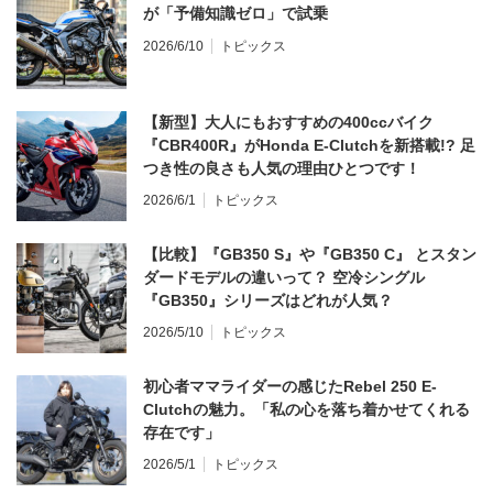
が「予備知識ゼロ」で試乗
2026/6/10
トピックス
【新型】大人にもおすすめの400ccバイク
『CBR400R』がHonda E-Clutchを新搭載!? 足
つき性の良さも人気の理由ひとつです！
2026/6/1
トピックス
【比較】『GB350 S』や『GB350 C』 とスタン
ダードモデルの違いって？ 空冷シングル
『GB350』シリーズはどれが人気？
2026/5/10
トピックス
初心者ママライダーの感じたRebel 250 E-
Clutchの魅力。「私の心を落ち着かせてくれる
存在です」
2026/5/1
トピックス