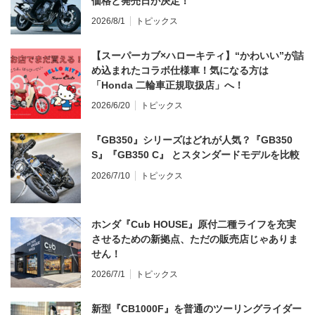
価格と発売日が決定！
2026/8/1
トピックス
【スーパーカブ×ハローキティ】“かわいい”が詰
め込まれたコラボ仕様車！気になる方は
「Honda 二輪車正規取扱店」へ！
2026/6/20
トピックス
『GB350』シリーズはどれが人気？『GB350
S』『GB350 C』 とスタンダードモデルを比較
2026/7/10
トピックス
ホンダ『Cub HOUSE』原付二種ライフを充実
させるための新拠点、ただの販売店じゃありま
せん！
2026/7/1
トピックス
新型『CB1000F』を普通のツーリングライダー