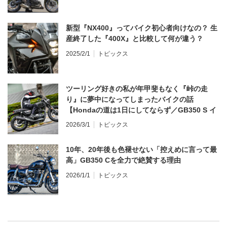
新型『NX400』ってバイク初心者向けなの？ 生
産終了した『400X』と比較して何が違う？
2025/2/1
トピックス
ツーリング好きの私が年甲斐もなく『峠の走
り』に夢中になってしまったバイクの話
【Hondaの道は1日にしてならず／GB350 S イ
ンプレ・レビュー 前編】
2026/3/1
トピックス
10年、20年後も色褪せない「控えめに言って最
高」GB350 Cを全力で絶賛する理由
2026/1/1
トピックス