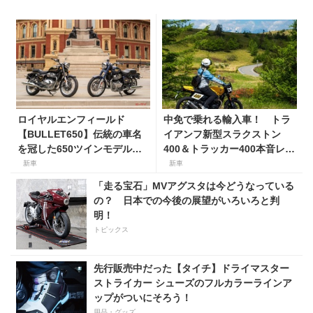
ロイヤルエンフィールド
中免で乗れる輸入車！ トラ
【BULLET650】伝統の車名
イアンフ新型スラクストン
を冠した650ツインモデルが
400＆トラッカー400本音レビ
登場。価格98万100円〜で、8
ュー【身長154cmの足着き
新車
新車
月27日発売！
は？】
「走る宝石」MVアグスタは今どうなっている
の？ 日本での今後の展望がいろいろと判
明！
トピックス
先行販売中だった【タイチ】ドライマスター
ストライカー シューズのフルカラーラインア
ップがついにそろう！
用品・グッズ