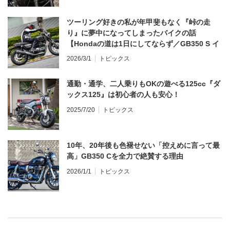
ツーリング好きの私が年甲斐もなく『峠の走
り』に夢中になってしまったバイクの話
【Hondaの道は1日にしてならず／GB350 S イ
ンプレ・レビュー 前編】
2026/3/1
トピックス
通勤・通学、二人乗りもOKの遊べる125cc『ダ
ックス125』は初心者の人も安心！
2025/7/20
トピックス
10年、20年後も色褪せない「控えめに言って最
高」GB350 Cを全力で絶賛する理由
2026/1/1
トピックス