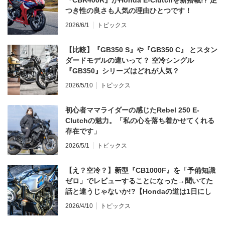
つき性の良さも人気の理由ひとつです！
2026/6/1
トピックス
【比較】『GB350 S』や『GB350 C』 とスタン
ダードモデルの違いって？ 空冷シングル
『GB350』シリーズはどれが人気？
2026/5/10
トピックス
初心者ママライダーの感じたRebel 250 E-
Clutchの魅力。「私の心を落ち着かせてくれる
存在です」
2026/5/1
トピックス
【え？空冷？】新型『CB1000F』を「予備知識
ゼロ」でレビューすることになった→聞いてた
話と違うじゃないか!?【Hondaの道は1日にし
てならず／CB1000F ①第一印象 編】
2026/4/10
トピックス