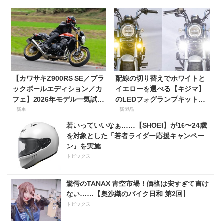
【カワサキZ900RS SE／ブラ
配線の切り替えでホワイトと
ックボールエディション／カ
イエローを選べる【キジマ】
フェ】2026年モデル一気試
のLEDフォグランプキットに
乗。人気の国産ネオレトロモ
ホンダ ダックス／グロム用が
新車
新製品
デルが扱いやすく上質に進
登場
若いっていいなぁ……【SHOEI】が16〜24歳
化！
を対象とした「若者ライダー応援キャンペー
ン」を実施
トピックス
驚愕のTANAX 青空市場！価格は安すぎて書け
ない……【奥沙織のバイク日和 第2回】
トピックス