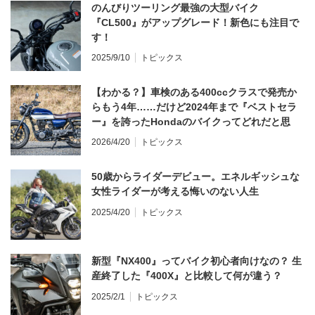
のんびりツーリング最強の大型バイク
『CL500』がアップグレード！新色にも注目で
す！
2025/9/10
トピックス
【わかる？】車検のある400ccクラスで発売か
らもう4年……だけど2024年まで『ベストセラ
ー』を誇ったHondaのバイクってどれだと思
う？
2026/4/20
トピックス
50歳からライダーデビュー。エネルギッシュな
女性ライダーが考える悔いのない人生
2025/4/20
トピックス
新型『NX400』ってバイク初心者向けなの？ 生
産終了した『400X』と比較して何が違う？
2025/2/1
トピックス