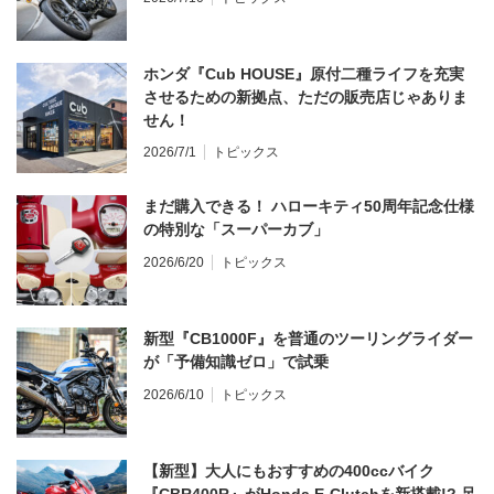
ホンダ『Cub HOUSE』原付二種ライフを充実
させるための新拠点、ただの販売店じゃありま
せん！
2026/7/1
トピックス
まだ購入できる！ ハローキティ50周年記念仕様
の特別な「スーパーカブ」
2026/6/20
トピックス
新型『CB1000F』を普通のツーリングライダー
が「予備知識ゼロ」で試乗
2026/6/10
トピックス
【新型】大人にもおすすめの400ccバイク
『CBR400R』がHonda E-Clutchを新搭載!? 足