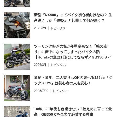
新型『NX400』ってバイク初心者向けなの？ 生
産終了した『400X』と比較して何が違う？
2025/2/1
トピックス
ツーリング好きの私が年甲斐もなく『峠の走
り』に夢中になってしまったバイクの話
【Hondaの道は1日にしてならず／GB350 S イ
ンプレ・レビュー 前編】
2026/3/1
トピックス
通勤・通学、二人乗りもOKの遊べる125cc『ダ
ックス125』は初心者の人も安心！
2025/7/20
トピックス
10年、20年後も色褪せない「控えめに言って最
高」GB350 Cを全力で絶賛する理由