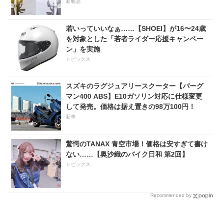
新製品
若いっていいなぁ……【SHOEI】が16〜24歳
を対象とした「若者ライダー応援キャンペー
ン」を実施
トピックス
スズキのラグジュアリースクーター【バーグ
マン400 ABS】E10ガソリン対応に仕様変更
して発売。価格は据え置きの98万100円！
新車
驚愕のTANAX 青空市場！価格は安すぎて書け
ない……【奥沙織のバイク日和 第2回】
トピックス
Recommended by