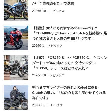
が「予備知識ゼロ」で試乗
2026/6/10
トピックス
【新型】大人にもおすすめの400ccバイク
『CBR400R』がHonda E-Clutchを新搭載!? 足
つき性の良さも人気の理由ひとつです！
2026/6/1
トピックス
【比較】『GB350 S』や『GB350 C』 とスタン
ダードモデルの違いって？ 空冷シングル
『GB350』シリーズはどれが人気？
2026/5/10
トピックス
初心者ママライダーの感じたRebel 250 E-
Clutchの魅力。「私の心を落ち着かせてくれる
存在です」
2026/5/1
トピックス