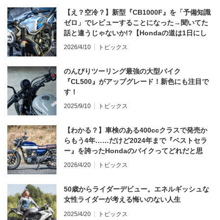
【え？空冷？】新型『CB1000F』を「予備知識
ゼロ」でレビューすることになった→聞いてた
話と違うじゃないか!?【Hondaの道は1日にし
てならず／CB1000F ①第一印象 編】
2026/4/10
トピックス
のんびりツーリング最強の大型バイク
『CL500』がアップグレード！新色にも注目で
す！
2025/9/10
トピックス
【わかる？】車検のある400ccクラスで発売か
らもう4年……だけど2024年まで『ベストセラ
ー』を誇ったHondaのバイクってどれだと思
う？
2026/4/20
トピックス
50歳からライダーデビュー。エネルギッシュな
女性ライダーが考える悔いのない人生
2025/4/20
トピックス