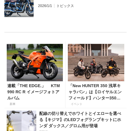
2026/1/1
トピックス
連載「THE EDGE.」 KTM
「New HUNTER 350 浅草キ
990 RC R イメージフォトア
ャラバン」は【ロイヤルエン
ルバム
フィールド】ハンター350の
新色に試乗できるチャンス！
新車
イベント
配線の切り替えでホワイトとイエローを選べ
る【キジマ】のLEDフォグランプキットにホ
ンダ ダックス／グロム用が登場