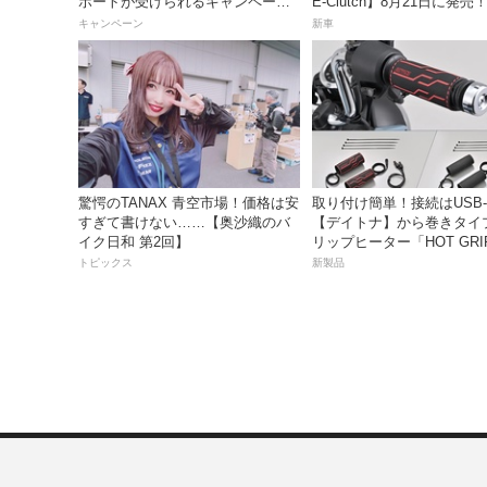
ポートが受けられるキャンペーン
E-Clutch】8月21日に発
を実施中！
99万8800円
キャンペーン
新車
驚愕のTANAX 青空市場！価格は安
取り付け簡単！接続はUSB-
すぎて書けない……【奥沙織のバ
【デイトナ】から巻きタイ
イク日和 第2回】
リップヒーター「HOT GRI
WRAP HEAT」が登場
トピックス
新製品