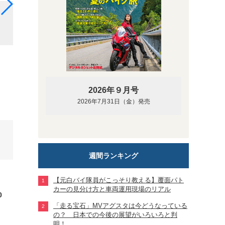
第44話 怪我なく食べるカレーは美味しい 【連載マン
日記
2026年９月号
2026年7月31日（金）発売
週間ランキング
【元白バイ隊員がこっそり教える】覆面パト
カーの見分け方と車両運用現場のリアル
0
「走る宝石」MVアグスタは今どうなっている
の？ 日本での今後の展望がいろいろと判
明！