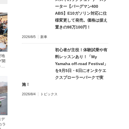
ーター【バーグマン400
ABS】E10ガソリン対応に仕
様変更して発売。価格は据え
置きの98万100円！
2026/8/5
新車
初心者が主役！体験試乗や有
聖地
料レッスンあり！「My
グ開
Yamaha off-road Festival」
３
を9月5日・6日にオンタケエ
クスプローラーパークで実
施！
2026/8/4
トピックス
モデ
カラ