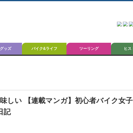
グッズ
バイク&ライフ
ツーリング
ヒス
美味しい 【連載マンガ】初心者バイク女
日記