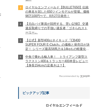
ロイヤルエンフィールド【BULLET650】伝統
の車名を冠した650ツインモデルが登場。価格
仕
98万100円〜で、8月27日発売！
【元白バイ隊員が回想する、苦い記憶】 交通
違反取締りでの手強い違反者「ゴネられスト
ーリー」
【公式】新型400ccネイキッド『CB400
SUPER FOUR E-Clutch』の価格と発売日が決
?
定！ シリーズ最高58馬力＆14kgもの軽量化!?
完全に「旧CB400SF」を超えた!?
中免で乗れる輸入車！ トライアンフ新型ス
【Honda2026新車ニュース】
ラクストン400＆トラッカー400本音レビュー
【身長154cmの足着きは？】
れ
Recommended by
ピックアップ記事
ロイヤルエンフィールド