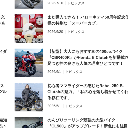
2026/7/10
トピックス
を充
まだ購入できる！ ハローキティ50周年記念
ゃあ
様の特別な「スーパーカブ」
2026/6/20
トピックス
イダ
【新型】大人にもおすすめの400ccバイク
『CBR400R』がHonda E-Clutchを新搭載!
足つき性の良さも人気の理由ひとつです！
2026/6/1
トピックス
とス
初心者ママライダーの感じたRebel 250 E-
グル
Clutchの魅力。「私の心を落ち着かせてく
る存在です」
2026/5/1
トピックス
備知
のんびりツーリング最強の大型バイク
聞い
『CL500』がアップグレード！新色にも注目