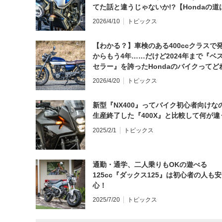
てた話と違うじゃないか!?【Hondaの道
日にしてならず／CB1000F ①第一印象 
2026/4/10
トピックス
【わかる？】車検のある400ccクラスで
からもう4年……だけど2024年まで『ベ
セラー』を誇ったHondaのバイクってど
と思う？
2026/4/20
トピックス
新型『NX400』ってバイク初心者向けな
生産終了した『400X』と比較して何が違
2025/2/1
トピックス
通勤・通学、二人乗りもOKの遊べる
125cc『ダックス125』は初心者の人も安
心！
2025/7/20
トピックス