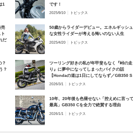
は1
です！
編】
2025/9/10
トピックス
発売
50歳からライダーデビュー。エネルギッシュ
スト
な女性ライダーが考える悔いのない人生
れだ
2025/4/20
トピックス
の？
ツーリング好きの私が年甲斐もなく『峠の走
う？
り』に夢中になってしまったバイクの話
【Hondaの道は1日にしてならず／GB350 S
インプレ・レビュー 前編】
2026/3/1
トピックス
10年、20年後も色褪せない「控えめに言っ
最高」GB350 Cを全力で絶賛する理由
2026/1/1
トピックス