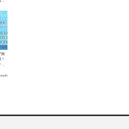
価格
ブ旅
用！
ー