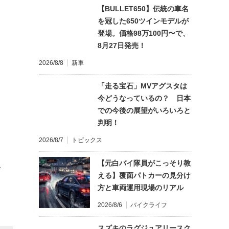
【BULLET650】伝統の車名
を冠した650ツインモデルが
登場。価格98万100円〜で、
8月27日発売！
2026/8/8
新車
「走る宝石」MVアグスタは
今どうなっているの？ 日本
での今後の展望がいろいろと
判明！
2026/8/7
トピックス
【元白バイ隊員がこっそり教
て
える】覆面パトカーの見分け
方と車両運用現場のリアル
2026/8/6
バイクライフ
スズキのラグジュアリースク