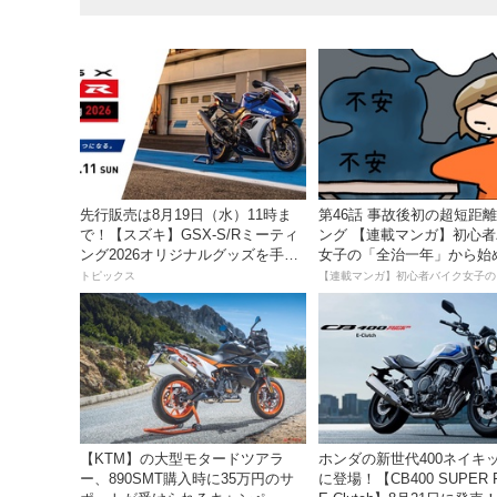
先行販売は8月19日（水）11時ま
第46話 事故後初の超短距
で！【スズキ】GSX-S/Rミーティ
ング 【連載マンガ】初心
ング2026オリジナルグッズを手に
女子の「全治一年」から始
入れよう！
死回生日記
トピックス
【KTM】の大型モタードツアラ
ホンダの新世代400ネイキ
ー、890SMT購入時に35万円のサ
に登場！【CB400 SUPER 