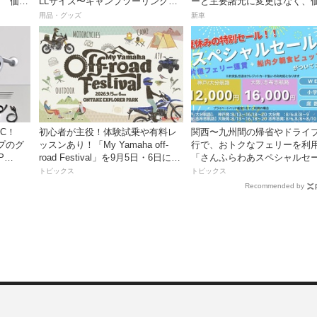
売！ 価格
LLサイズ〜キャンプツーリングに
ーと主要諸元に変更はなく、
も安心の大容量ツアーバッグ〜
は据え置きの247万5000円！
用品・グッズ
新車
C！
初心者が主役！体験試乗や有料レ
関西〜九州間の帰省やドライ
プのグ
ッスンあり！「My Yamaha off-
行で、おトクなフェリーを利
P
road Festival」を9月5日・6日にオ
「さんふらわあスペシャルセ
ンタケエクスプローラーパークで
ル」を期間限定で販売開始
トピックス
トピックス
実施！
Recommended by