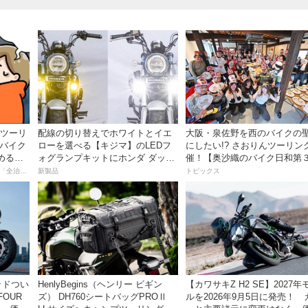
離ツーリ
配線の切り替えでホワイトとイエ
大阪・泉佐野を西のバイクの
者バイク
ローを選べる【キジマ】のLEDフ
にしたい!? さおりんツーリン
める起
ォグランプキットにホンダ ダック
催！【奥沙織のバイク日和第
ス／グロム用が登場
回】
【連載マンガ】初心者バイク女子の「全治一年」から始める起死回生日記
新製品
トピックス
ッドつい
HenlyBegins（ヘンリー ビギン
【カワサキZ H2 SE】2027年
FOUR
ズ） DH760シートバッグPROⅡ
ルを2026年9月5日に発売！ 