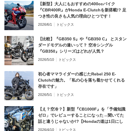
【新型】大人にもおすすめの400ccバイク
『CBR400R』がHonda E-Clutchを新搭載!? 足
つき性の良さも人気の理由ひとつです！
2026/6/1
トピックス
【比較】『GB350 S』や『GB350 C』 とスタン
ダードモデルの違いって？ 空冷シングル
『GB350』シリーズはどれが人気？
2026/5/10
トピックス
初心者ママライダーの感じたRebel 250 E-
Clutchの魅力。「私の心を落ち着かせてくれる
存在です」
2026/5/1
トピックス
【え？空冷？】新型『CB1000F』を「予備知識
ゼロ」でレビューすることになった→聞いてた
話と違うじゃないか!?【Hondaの道は1日にし
てならず／CB1000F ①第一印象 編】
2026/4/10
トピックス