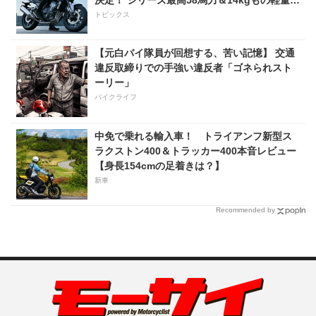
化!? 完全に「旧CB400SF」を超えた!?
トピックス
【Honda2026新車ニュース】
【元白バイ隊員が回想する、苦い記憶】 交通
違反取締りでの手強い違反者「ゴネられスト
ーリー」
バイクライフ
中免で乗れる輸入車！ トライアンフ新型ス
ラクストン400＆トラッカー400本音レビュー
【身長154cmの足着きは？】
新車
Recommended by