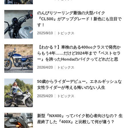
のんびりツーリング最強の大型バイク
『CL500』がアップグレード！新色にも注目で
す！
2025/9/10
トピックス
【わかる？】車検のある400ccクラスで発売か
らもう4年……だけど2024年まで『ベストセラ
ー』を誇ったHondaのバイクってどれだと思
う？
2026/4/20
トピックス
50歳からライダーデビュー。エネルギッシュな
女性ライダーが考える悔いのない人生
2025/4/20
トピックス
新型『NX400』ってバイク初心者向けなの？ 生
産終了した『400X』と比較して何が違う？