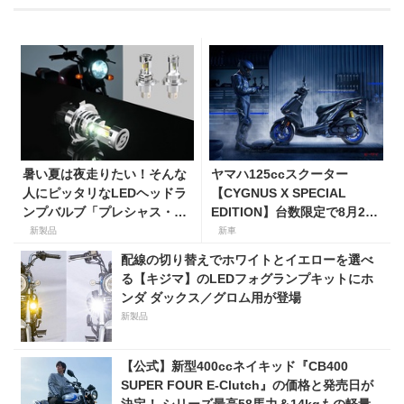
暑い夏は夜走りたい！そんな
ヤマハ125ccスクーター
人にピッタリなLEDヘッドラ
【CYGNUS X SPECIAL
ンプバルブ「プレシャス・レ
EDITION】台数限定で8月25
イ ZX」が【デイトナ】から
日発売！ 「YZF-R1M」イメ
新製品
新車
登場
ージを取り入れたスポーティ
配線の切り替えでホワイトとイエローを選べ
仕様は価格40万2600円
る【キジマ】のLEDフォグランプキットにホ
ンダ ダックス／グロム用が登場
新製品
【公式】新型400ccネイキッド『CB400
SUPER FOUR E-Clutch』の価格と発売日が
決定！ シリーズ最高58馬力＆14kgもの軽量