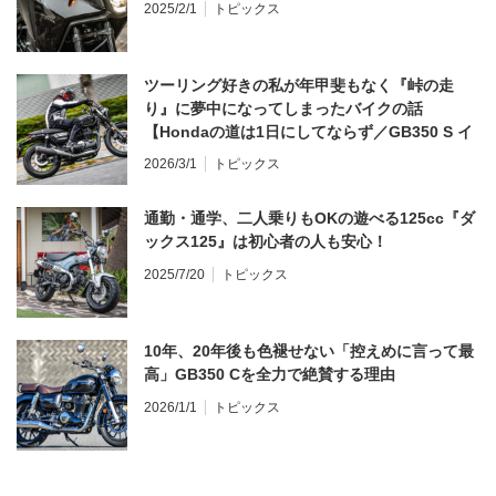
2025/2/1
トピックス
ツーリング好きの私が年甲斐もなく『峠の走
り』に夢中になってしまったバイクの話
【Hondaの道は1日にしてならず／GB350 S イ
ンプレ・レビュー 前編】
2026/3/1
トピックス
通勤・通学、二人乗りもOKの遊べる125cc『ダ
ックス125』は初心者の人も安心！
2025/7/20
トピックス
10年、20年後も色褪せない「控えめに言って最
高」GB350 Cを全力で絶賛する理由
2026/1/1
トピックス