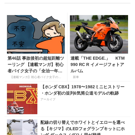
第46話 事故後初の超短距離ツ
連載「THE EDGE.」 KTM
ーリング 【連載マンガ】初心
990 RC R イメージフォトア
者バイク女子の「全治一年」
ルバム
から始める起死回生日記
【連載マンガ】初心者バイク女子の「全治一年」から始める起死回生日記
新車
【ホンダ CBX】1978〜1982ミニヒストリー
・ホンダ初の並列6気筒公道モデルの軌跡
アーカイブ
配線の切り替えでホワイトとイエローを選べ
る【キジマ】のLEDフォグランプキットにホ
ンダ ダックス／グロム用が登場