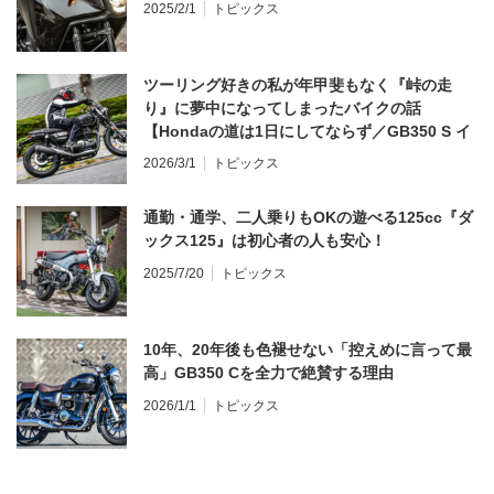
2025/2/1
トピックス
ツーリング好きの私が年甲斐もなく『峠の走
り』に夢中になってしまったバイクの話
【Hondaの道は1日にしてならず／GB350 S イ
ンプレ・レビュー 前編】
2026/3/1
トピックス
通勤・通学、二人乗りもOKの遊べる125cc『ダ
ックス125』は初心者の人も安心！
2025/7/20
トピックス
10年、20年後も色褪せない「控えめに言って最
高」GB350 Cを全力で絶賛する理由
2026/1/1
トピックス