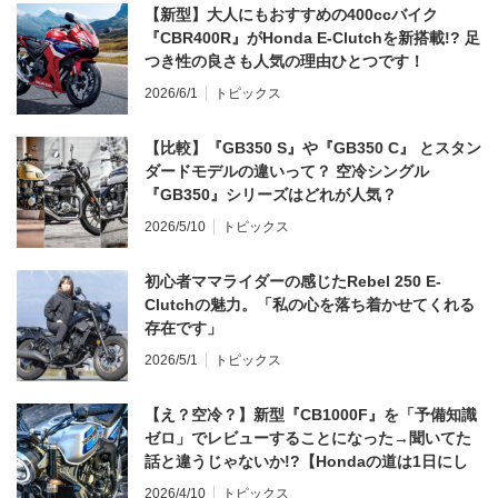
【新型】大人にもおすすめの400ccバイク
『CBR400R』がHonda E-Clutchを新搭載!? 足
つき性の良さも人気の理由ひとつです！
2026/6/1
トピックス
【比較】『GB350 S』や『GB350 C』 とスタン
ダードモデルの違いって？ 空冷シングル
『GB350』シリーズはどれが人気？
2026/5/10
トピックス
初心者ママライダーの感じたRebel 250 E-
Clutchの魅力。「私の心を落ち着かせてくれる
存在です」
2026/5/1
トピックス
【え？空冷？】新型『CB1000F』を「予備知識
ゼロ」でレビューすることになった→聞いてた
話と違うじゃないか!?【Hondaの道は1日にし
てならず／CB1000F ①第一印象 編】
2026/4/10
トピックス