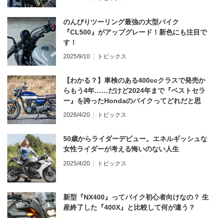
のんびりツーリング最強の大型バイク
『CL500』がアップグレード！新色にも注目で
す！
2025/9/10
トピックス
【わかる？】車検のある400ccクラスで発売か
らもう4年……だけど2024年まで『ベストセラ
ー』を誇ったHondaのバイクってどれだと思
う？
2026/4/20
トピックス
50歳からライダーデビュー。エネルギッシュな
女性ライダーが考える悔いのない人生
2025/4/20
トピックス
新型『NX400』ってバイク初心者向けなの？ 生
産終了した『400X』と比較して何が違う？