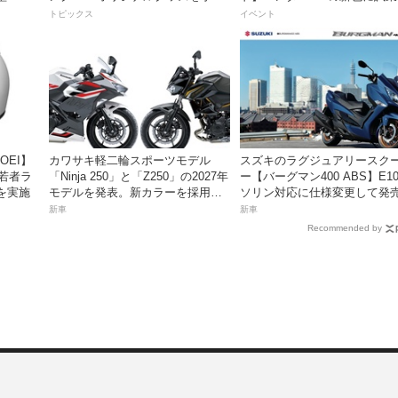
日発売。
入れよう！
るチャンス！
トピックス
イベント
OEI】
カワサキ軽二輪スポーツモデル
スズキのラグジュアリースク
「若者ラ
「Ninja 250」と「Z250」の2027年
ー【バーグマン400 ABS】E1
を実施
モデルを発表。新カラーを採用し9
ソリン対応に仕様変更して発
月5日より発売！
価格は据え置きの98万100円！
新車
新車
Recommended by