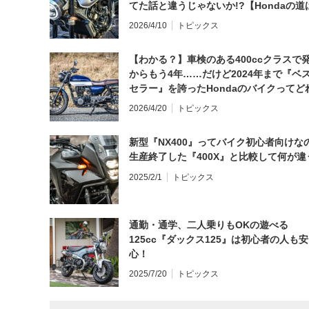
てた話と違うじゃないか!?【Hondaの道
日にしてならず／CB1000F ①第一印象 
2026/4/10
トピックス
【わかる？】車検のある400ccクラスで
からもう4年……だけど2024年まで『ベ
セラー』を誇ったHondaのバイクってど
と思う？
2026/4/20
トピックス
新型『NX400』ってバイク初心者向けな
生産終了した『400X』と比較して何が違
2025/2/1
トピックス
通勤・通学、二人乗りもOKの遊べる
125cc『ダックス125』は初心者の人も安
心！
2025/7/20
トピックス