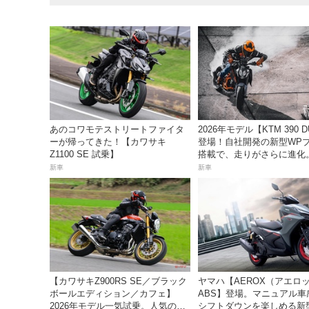
あのコワモテストリートファイタ
2026年モデル【KTM 390 
ーが帰ってきた！【カワサキ
登場！自社開発の新型WP
Z1100 SE 試乗】
搭載で、走りがさらに進化
82万9000円で7月発売開始
新車
新車
【カワサキZ900RS SE／ブラック
ヤマハ【AEROX（アエロ
ボールエディション／カフェ】
ABS】登場。マニュアル車
2026年モデル一気試乗。人気の国
シフトダウンを楽しめる新型1