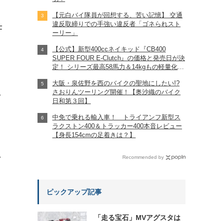
【元白バイ隊員が回想する、苦い記憶】 交通
違反取締りでの手強い違反者「ゴネられスト
仕
ーリー」
【公式】新型400ccネイキッド『CB400
SUPER FOUR E-Clutch』の価格と発売日が決
定！ シリーズ最高58馬力＆14kgもの軽量化!?
完全に「旧CB400SF」を超えた!?
大阪・泉佐野を西のバイクの聖地にしたい!?
【Honda2026新車ニュース】
さおりんツーリング開催！【奥沙織のバイク
?
日和第３回】
中免で乗れる輸入車！ トライアンフ新型ス
ラクストン400＆トラッカー400本音レビュー
【身長154cmの足着きは？】
れ
Recommended by
ピックアップ記事
「走る宝石」MVアグスタは