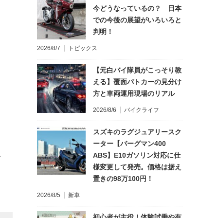
今どうなっているの？ 日本
での今後の展望がいろいろと
判明！
2026/8/7
トピックス
【元白バイ隊員がこっそり教
える】覆面パトカーの見分け
方と車両運用現場のリアル
2026/8/6
バイクライフ
スズキのラグジュアリースク
ーター【バーグマン400
ABS】E10ガソリン対応に仕
て
様変更して発売。価格は据え
置きの98万100円！
2026/8/5
新車
初心者が主役！体験試乗や有