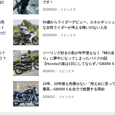
は1
です！
編】
2025/9/10
トピックス
発売
50歳からライダーデビュー。エネルギッシュ
スト
な女性ライダーが考える悔いのない人生
れだ
2025/4/20
トピックス
の？
ツーリング好きの私が年甲斐もなく『峠の走
う？
り』に夢中になってしまったバイクの話
【Hondaの道は1日にしてならず／GB350 S
インプレ・レビュー 前編】
2026/3/1
トピックス
10年、20年後も色褪せない「控えめに言っ
最高」GB350 Cを全力で絶賛する理由
2026/1/1
トピックス