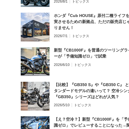
2026/8/1
トピックス
ホンダ『Cub HOUSE』原付二種ライフ
実させるための新拠点、ただの販売店じ
りません！
2026/7/1
トピックス
新型『CB1000F』を普通のツーリングラ
ーが「予備知識ゼロ」で試乗
2026/6/10
トピックス
【比較】『GB350 S』や『GB350 C』 
タンダードモデルの違いって？ 空冷シン
『GB350』シリーズはどれが人気？
2026/5/10
トピックス
【え？空冷？】新型『CB1000F』を「予
識ゼロ」でレビューすることになった→