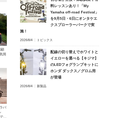
料レッスンあり！「My
Yamaha off-road Festival」
を9月5日・6日にオンタケエ
クスプローラーパークで実
施！
2026/8/4
トピックス
回顧
配線の切り替えでホワイトと
気筒
イエローを選べる【キジマ】
のLEDフォグランプキットに
ホンダ ダックス／グロム用
が登場
2026/8/4
新製品
ャラバ
ル
乗でき