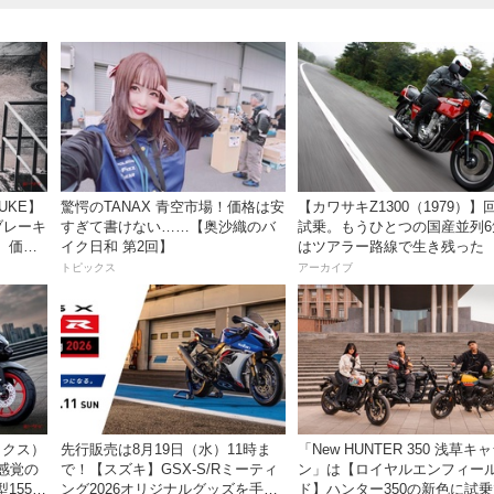
DUKE】
驚愕のTANAX 青空市場！価格は安
【カワサキZ1300（1979）】
ブレーキ
すぎて書けない……【奥沙織のバ
試乗。もうひとつの国産並列6
。価格
イク日和 第2回】
はツアラー路線で生き残った
トピックス
アーカイブ
ックス）
先行販売は8月19日（水）11時ま
「New HUNTER 350 浅草キ
感覚の
で！【スズキ】GSX-S/Rミーティ
ン」は【ロイヤルエンフィー
55cc
ング2026オリジナルグッズを手に
ド】ハンター350の新色に試