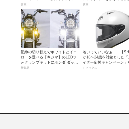
産ネオレトロモデルが扱いやすく
スポーツスクーター8月31
新車
新車
上質に進化！
価格48万1800円
配線の切り替えでホワイトとイエ
若いっていいなぁ……【SH
ローを選べる【キジマ】のLEDフ
が16〜24歳を対象とした
ォグランプキットにホンダ ダック
イダー応援キャンペーン」
ス／グロム用が登場
新製品
トピックス