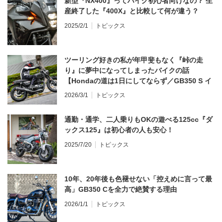
新型『NX400』ってバイク初心者向けなの？ 生
産終了した『400X』と比較して何が違う？
2025/2/1
トピックス
ツーリング好きの私が年甲斐もなく『峠の走
り』に夢中になってしまったバイクの話
【Hondaの道は1日にしてならず／GB350 S イ
ンプレ・レビュー 前編】
2026/3/1
トピックス
通勤・通学、二人乗りもOKの遊べる125cc『ダ
ックス125』は初心者の人も安心！
2025/7/20
トピックス
10年、20年後も色褪せない「控えめに言って最
高」GB350 Cを全力で絶賛する理由
2026/1/1
トピックス