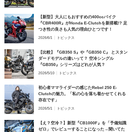
【新型】大人にもおすすめの400ccバイク
『CBR400R』がHonda E-Clutchを新搭載!? 足
つき性の良さも人気の理由ひとつです！
2026/6/1
トピックス
【比較】『GB350 S』や『GB350 C』 とスタン
ダードモデルの違いって？ 空冷シングル
『GB350』シリーズはどれが人気？
2026/5/10
トピックス
初心者ママライダーの感じたRebel 250 E-
Clutchの魅力。「私の心を落ち着かせてくれる
存在です」
2026/5/1
トピックス
【え？空冷？】新型『CB1000F』を「予備知識
ゼロ」でレビューすることになった→聞いてた