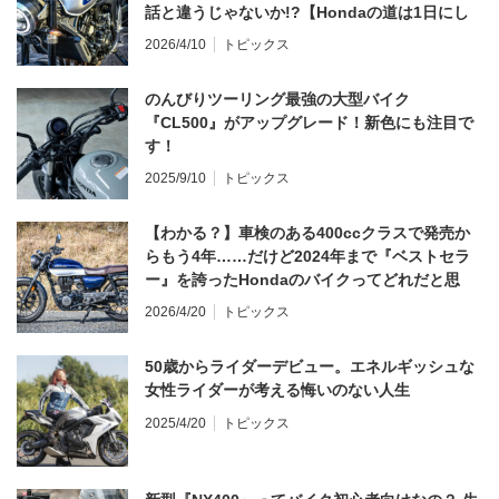
話と違うじゃないか!?【Hondaの道は1日にし
てならず／CB1000F ①第一印象 編】
2026/4/10
トピックス
のんびりツーリング最強の大型バイク
『CL500』がアップグレード！新色にも注目で
す！
2025/9/10
トピックス
【わかる？】車検のある400ccクラスで発売か
らもう4年……だけど2024年まで『ベストセラ
ー』を誇ったHondaのバイクってどれだと思
う？
2026/4/20
トピックス
50歳からライダーデビュー。エネルギッシュな
女性ライダーが考える悔いのない人生
2025/4/20
トピックス