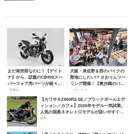
まだ発売前なのに！【デイト
大阪・泉佐野を西のバイクの
ナ】から、話題のCB400スー
聖地にしたい!? さおりんツー
パーフォア用パーツが続々登
リング開催！【奥沙織のバイ
場！
ク日和第３回】
新製品
トピックス
【カワサキZ900RS SE／ブラックボールエデ
ィション／カフェ】2026年モデル一気試乗。
人気の国産ネオレトロモデルが扱いやすく上
質に進化！
新車