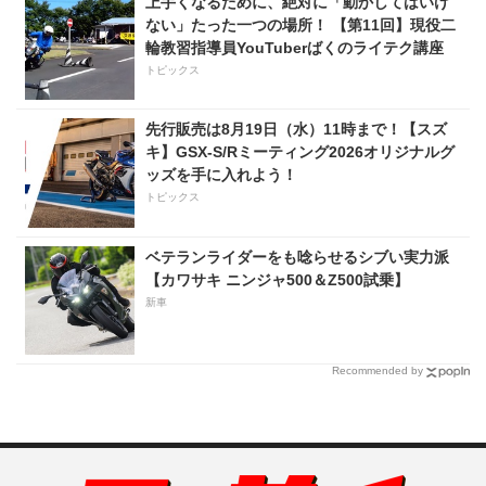
上手くなるために、絶対に「動かしてはいけ
ない」たった一つの場所！ 【第11回】現役二
輪教習指導員YouTuberばくのライテク講座
トピックス
先行販売は8月19日（水）11時まで！【スズ
キ】GSX-S/Rミーティング2026オリジナルグ
ッズを手に入れよう！
トピックス
ベテランライダーをも唸らせるシブい実力派
【カワサキ ニンジャ500＆Z500試乗】
新車
Recommended by