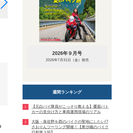
F450GSトロフィー
2026年９月号
2026年7月31日（金）発売
週間ランキング
【元白バイ隊員がこっそり教える】覆面パト
カーの見分け方と車両運用現場のリアル
大阪・泉佐野を西のバイクの聖地にしたい!?
0
さおりんツーリング開催！【奥沙織のバイク
日和第３回】