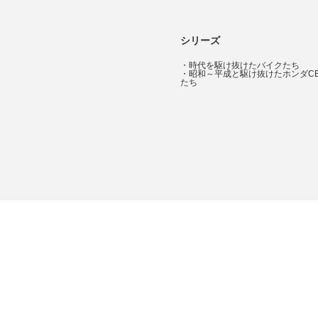
シリーズ
・
時代を駆け抜けたバイクたち
・
昭和～平成と駆け抜けたホンダC
たち