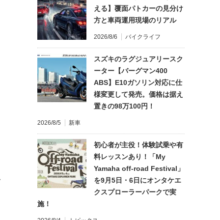
える】覆面パトカーの見分け
方と車両運用現場のリアル
2026/8/6
バイクライフ
スズキのラグジュアリースク
ーター【バーグマン400
ABS】E10ガソリン対応に仕
様変更して発売。価格は据え
置きの98万100円！
2026/8/5
新車
初心者が主役！体験試乗や有
料レッスンあり！「My
Yamaha off-road Festival」
を9月5日・6日にオンタケエ
て
クスプローラーパークで実
施！