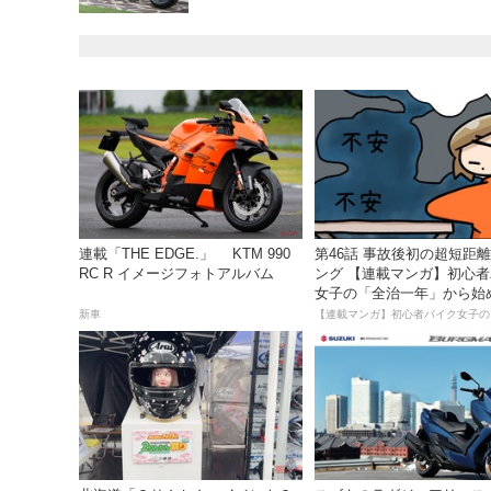
連載「THE EDGE.」 KTM 990
第46話 事故後初の超短距
RC R イメージフォトアルバム
ング 【連載マンガ】初心
女子の「全治一年」から始
死回生日記
新車