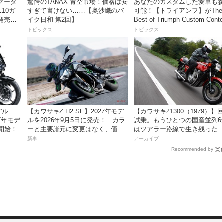
クータ
驚愕のTANAX 青空市場！価格は安
あなたのカスタムした愛車も
E10ガ
すぎて書けない……【奥沙織のバ
可能！【トライアンフ】がThe
発売。
イク日和 第2回】
Best of Triumph Custom Cont
円！
開催
トピックス
トピックス
デル
【カワサキZ H2 SE】2027年モデ
【カワサキZ1300（1979）】
27年モデ
ルを2026年9月5日に発売！ カラ
試乗。もうひとつの国産並列6
開始！
ーと主要諸元に変更はなく、価格
はツアラー路線で生き残った
は据え置きの247万5000円！
新車
アーカイブ
Recommended by