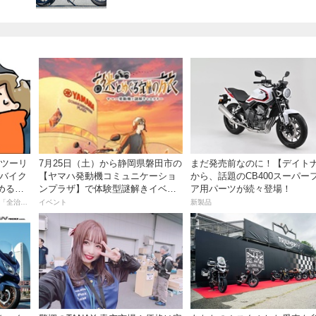
離ツーリ
7月25日（土）から静岡県磐田市の
まだ発売前なのに！【デイト
者バイク
【ヤマハ発動機コミュニケーショ
から、話題のCB400スーパー
める起
ンプラザ】で体験型謎解きイベン
ア用パーツが続々登場！
トを開催！
【連載マンガ】初心者バイク女子の「全治一年」から始める起死回生日記
イベント
新製品