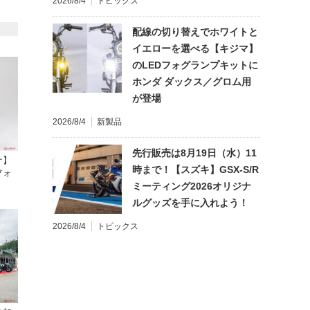
2026/8/4
トピックス
配線の切り替えでホワイトと
イエローを選べる【キジマ】
のLEDフォグランプキットに
ホンダ ダックス／グロム用
が登場
2026/8/4
新製品
先行販売は8月19日（水）11
ナ】
時まで！【スズキ】GSX-S/R
フォ
ミーティング2026オリジナ
ルグッズを手に入れよう！
2026/8/4
トピックス