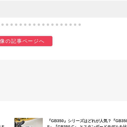
像の記事ページへ
『GB350』シリーズはどれが人気？『GB35
 E-
S』『GB350 C』 とスタンダードモデルを比