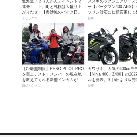
北海道「２りんかん」イベント２
スズキのラグジュアリース
連発！ 上川町と札幌は大盛り上
ー【バーグマン400 ABS】
がりだぜ！【奥沙織のバイク日和
ソリン対応に仕様変更して
第3回】
価格は据え置きの98万100
トピックス
新車
【距離無制限】RESO PILOT PRO
カワサキ、人気の400ccモ
を実走テスト！メンバーの現在地
【Ninja 400／Z400】の20
を教えてくれる新型インカムがめ
ルを発表。9月5日より販売
っちゃ便利な３つの理由【動画付
用品・グッズ
新車
き】