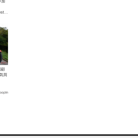
参加
estを
回顧
気筒