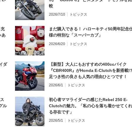
較
2026/7/10
トピックス
を充
まだ購入できる！ ハローキティ50周年記念
ゃあ
様の特別な「スーパーカブ」
2026/6/20
トピックス
イダ
【新型】大人にもおすすめの400ccバイク
『CBR400R』がHonda E-Clutchを新搭載!
足つき性の良さも人気の理由ひとつです！
2026/6/1
トピックス
とス
初心者ママライダーの感じたRebel 250 E-
グル
Clutchの魅力。「私の心を落ち着かせてく
る存在です」
2026/5/1
トピックス