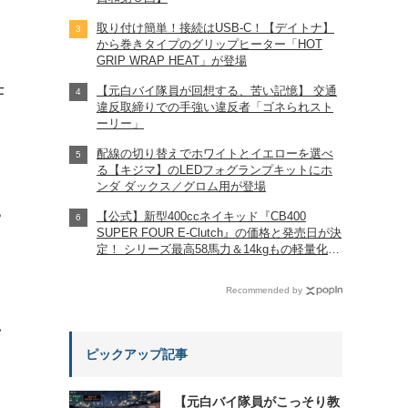
取り付け簡単！接続はUSB-C！【デイトナ】
から巻きタイプのグリップヒーター「HOT
GRIP WRAP HEAT」が登場
仕
【元白バイ隊員が回想する、苦い記憶】 交通
違反取締りでの手強い違反者「ゴネられスト
ーリー」
配線の切り替えでホワイトとイエローを選べ
る【キジマ】のLEDフォグランプキットにホ
ンダ ダックス／グロム用が登場
【公式】新型400ccネイキッド『CB400
?
SUPER FOUR E-Clutch』の価格と発売日が決
定！ シリーズ最高58馬力＆14kgもの軽量化!?
完全に「旧CB400SF」を超えた!?
【Honda2026新車ニュース】
Recommended by
れ
ピックアップ記事
【元白バイ隊員がこっそり教