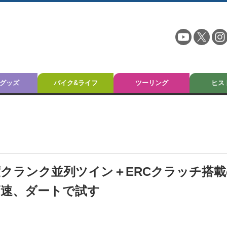
グッズ
バイク&ライフ
ツーリング
ヒス
135度クランク並列ツイン＋ERCクラッチ搭
高速、ダートで試す