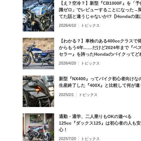
【え？空冷？】新型『CB1000F』を「予
識ゼロ」でレビューすることになった→
てた話と違うじゃないか!?【Hondaの道
日にしてならず／CB1000F ①第一印象 
2026/4/10
トピックス
【わかる？】車検のある400ccクラスで
からもう4年……だけど2024年まで『ベ
セラー』を誇ったHondaのバイクってど
と思う？
2026/4/20
トピックス
新型『NX400』ってバイク初心者向けな
生産終了した『400X』と比較して何が違
2025/2/1
トピックス
通勤・通学、二人乗りもOKの遊べる
125cc『ダックス125』は初心者の人も安
心！
2025/7/20
トピックス