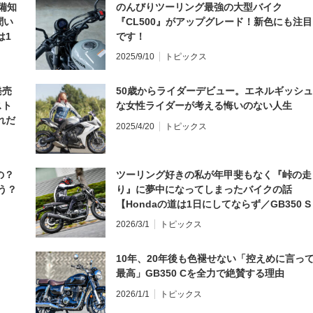
備知
のんびりツーリング最強の大型バイク
聞い
『CL500』がアップグレード！新色にも注目
は1
です！
編】
2025/9/10
トピックス
発売
50歳からライダーデビュー。エネルギッシュ
スト
な女性ライダーが考える悔いのない人生
れだ
2025/4/20
トピックス
の？
ツーリング好きの私が年甲斐もなく『峠の走
う？
り』に夢中になってしまったバイクの話
【Hondaの道は1日にしてならず／GB350 S
インプレ・レビュー 前編】
2026/3/1
トピックス
10年、20年後も色褪せない「控えめに言っ
最高」GB350 Cを全力で絶賛する理由
2026/1/1
トピックス