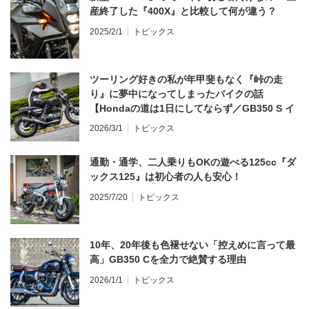
産終了した『400X』と比較して何が違う？
2025/2/1
トピックス
ツーリング好きの私が年甲斐もなく『峠の走
り』に夢中になってしまったバイクの話
【Hondaの道は1日にしてならず／GB350 S イ
ンプレ・レビュー 前編】
2026/3/1
トピックス
通勤・通学、二人乗りもOKの遊べる125cc『ダ
ックス125』は初心者の人も安心！
2025/7/20
トピックス
10年、20年後も色褪せない「控えめに言って最
高」GB350 Cを全力で絶賛する理由
2026/1/1
トピックス