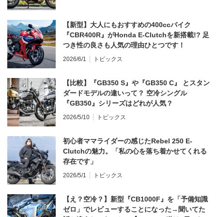
【新型】大人にもおすすめの400ccバイク
『CBR400R』がHonda E-Clutchを新搭載!? 足
つき性の良さも人気の理由ひとつです！
2026/6/1
トピックス
【比較】『GB350 S』や『GB350 C』 とスタン
ダードモデルの違いって？ 空冷シングル
『GB350』シリーズはどれが人気？
2026/5/10
トピックス
初心者ママライダーの感じたRebel 250 E-
Clutchの魅力。「私の心を落ち着かせてくれる
存在です」
2026/5/1
トピックス
【え？空冷？】新型『CB1000F』を「予備知識
ゼロ」でレビューすることになった→聞いてた