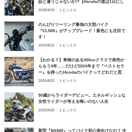
話と違うじゃないか!?【Hondaの道は1日にし
てならず／CB1000F ①第一印象 編】
2026/4/10
トピックス
のんびりツーリング最強の大型バイク
『CL500』がアップグレード！新色にも注目で
す！
2025/9/10
トピックス
【わかる？】車検のある400ccクラスで発売か
らもう4年……だけど2024年まで『ベストセラ
ー』を誇ったHondaのバイクってどれだと思
う？
2026/4/20
トピックス
50歳からライダーデビュー。エネルギッシュな
女性ライダーが考える悔いのない人生
2025/4/20
トピックス
新型『NX400』ってバイク初心者向けなの？ 生