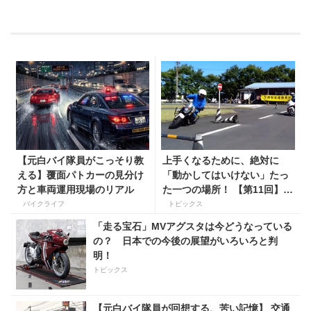
【元白バイ隊員がこっそり教
上手くなるために、絶対に
える】覆面パトカーの見分け
「動かしてはいけない」たっ
方と車両運用現場のリアル
た一つの場所！ 【第11回】現
役二輪教習指導員YouTuber
バイクライフ
トピックス
ばくのライテク講座
「走る宝石」MVアグスタは今どうなっている
の？ 日本での今後の展望がいろいろと判
明！
トピックス
【元白バイ隊員が回想する、苦い記憶】 交通