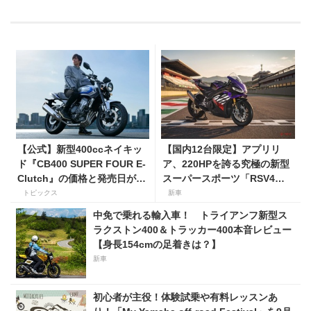
【公式】新型400ccネイキッ
【国内12台限定】アプリリ
ド『CB400 SUPER FOUR E-
ア、220HPを誇る究極の新型
Clutch』の価格と発売日が決
スーパースポーツ「RSV4
定！ シリーズ最高58馬力＆
Factory」を発売。価格363万
トピックス
新車
14kgもの軽量化!? 完全に
円！
中免で乗れる輸入車！ トライアンフ新型ス
「旧CB400SF」を超えた!?
ラクストン400＆トラッカー400本音レビュー
【Honda2026新車ニュー
【身長154cmの足着きは？】
ス】
新車
初心者が主役！体験試乗や有料レッスンあ