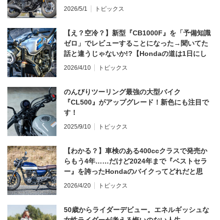
2026/5/1
トピックス
【え？空冷？】新型『CB1000F』を「予備知識
ゼロ」でレビューすることになった→聞いてた
話と違うじゃないか!?【Hondaの道は1日にし
てならず／CB1000F ①第一印象 編】
2026/4/10
トピックス
のんびりツーリング最強の大型バイク
『CL500』がアップグレード！新色にも注目で
す！
2025/9/10
トピックス
【わかる？】車検のある400ccクラスで発売か
らもう4年……だけど2024年まで『ベストセラ
ー』を誇ったHondaのバイクってどれだと思
う？
2026/4/20
トピックス
50歳からライダーデビュー。エネルギッシュな
女性ライダーが考える悔いのない人生