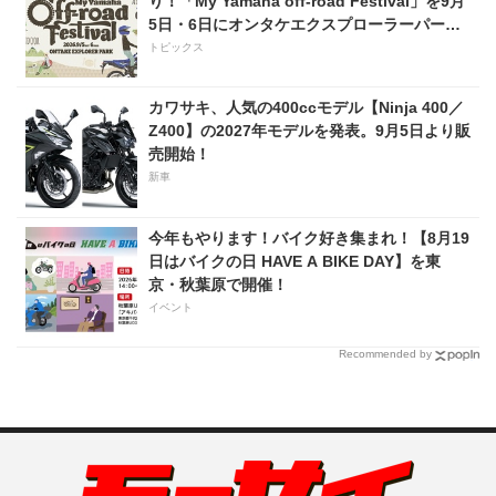
り！「My Yamaha off-road Festival」を9月
5日・6日にオンタケエクスプローラーパーク
で実施！
トピックス
カワサキ、人気の400ccモデル【Ninja 400／
Z400】の2027年モデルを発表。9月5日より販
売開始！
新車
今年もやります！バイク好き集まれ！【8月19
日はバイクの日 HAVE A BIKE DAY】を東
京・秋葉原で開催！
イベント
Recommended by