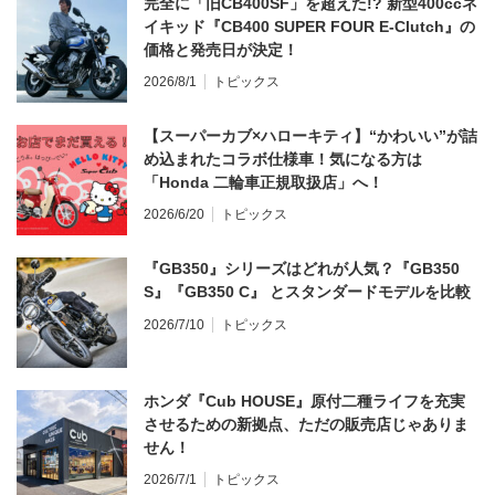
完全に「旧CB400SF」を超えた!? 新型400ccネ
イキッド『CB400 SUPER FOUR E-Clutch』の
価格と発売日が決定！
2026/8/1
トピックス
【スーパーカブ×ハローキティ】“かわいい”が詰
め込まれたコラボ仕様車！気になる方は
「Honda 二輪車正規取扱店」へ！
2026/6/20
トピックス
『GB350』シリーズはどれが人気？『GB350
S』『GB350 C』 とスタンダードモデルを比較
2026/7/10
トピックス
ホンダ『Cub HOUSE』原付二種ライフを充実
させるための新拠点、ただの販売店じゃありま
せん！
2026/7/1
トピックス