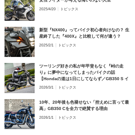
2025/4/20
トピックス
新型『NX400』ってバイク初心者向けなの？ 生
産終了した『400X』と比較して何が違う？
2025/2/1
トピックス
ツーリング好きの私が年甲斐もなく『峠の走
り』に夢中になってしまったバイクの話
【Hondaの道は1日にしてならず／GB350 S イ
ンプレ・レビュー 前編】
2026/3/1
トピックス
10年、20年後も色褪せない「控えめに言って最
高」GB350 Cを全力で絶賛する理由
2026/1/1
トピックス