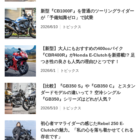
新型『CB1000F』を普通のツーリングライダー
が「予備知識ゼロ」で試乗
2026/6/10
トピックス
【新型】大人にもおすすめの400ccバイク
『CBR400R』がHonda E-Clutchを新搭載!? 足
つき性の良さも人気の理由ひとつです！
2026/6/1
トピックス
【比較】『GB350 S』や『GB350 C』 とスタン
ダードモデルの違いって？ 空冷シングル
『GB350』シリーズはどれが人気？
2026/5/10
トピックス
初心者ママライダーの感じたRebel 250 E-
Clutchの魅力。「私の心を落ち着かせてくれる
存在です」