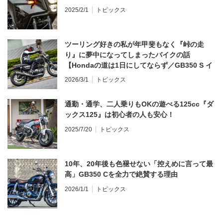
2025/2/1
トピックス
ツーリング好きの私が年甲斐もなく『峠の走
り』に夢中になってしまったバイクの話
【Hondaの道は1日にしてならず／GB350 S イ
ンプレ・レビュー 前編】
2026/3/1
トピックス
通勤・通学、二人乗りもOKの遊べる125cc『ダ
ックス125』は初心者の人も安心！
2025/7/20
トピックス
10年、20年後も色褪せない「控えめに言って最
高」GB350 Cを全力で絶賛する理由
2026/1/1
トピックス