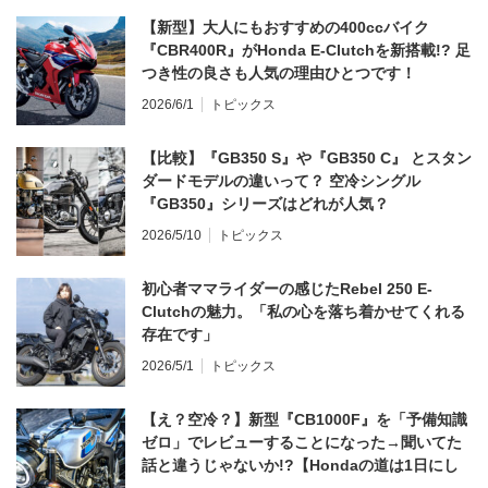
【新型】大人にもおすすめの400ccバイク
『CBR400R』がHonda E-Clutchを新搭載!? 足
つき性の良さも人気の理由ひとつです！
2026/6/1
トピックス
【比較】『GB350 S』や『GB350 C』 とスタン
ダードモデルの違いって？ 空冷シングル
『GB350』シリーズはどれが人気？
2026/5/10
トピックス
初心者ママライダーの感じたRebel 250 E-
Clutchの魅力。「私の心を落ち着かせてくれる
存在です」
2026/5/1
トピックス
【え？空冷？】新型『CB1000F』を「予備知識
ゼロ」でレビューすることになった→聞いてた
話と違うじゃないか!?【Hondaの道は1日にし
てならず／CB1000F ①第一印象 編】