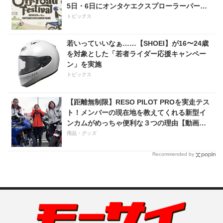
5日・6日にオンタケエクスプローラーパーク
で実施！
トピックス
若いっていいなぁ……【SHOEI】が16〜24歳
を対象とした「若者ライダー応援キャンペー
ン」を実施
トピックス
【距離無制限】RESO PILOT PROを実走テス
ト！メンバーの現在地を教えてくれる新型イ
ンカムがめっちゃ便利な３つの理由【動画付
き】
用品・グッズ
Recommended by