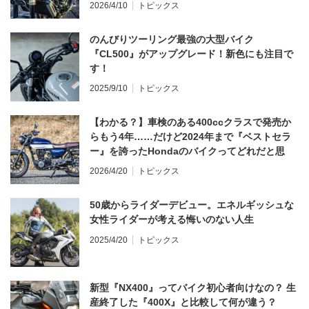
2026/4/10
トピックス
のんびりツーリング最強の大型バイク
『CL500』がアップグレード！新色にも注目で
す！
2025/9/10
トピックス
【わかる？】車検のある400ccクラスで発売か
らもう4年……だけど2024年まで『ベストセラ
ー』を誇ったHondaのバイクってどれだと思
う？
2026/4/20
トピックス
50歳からライダーデビュー。エネルギッシュな
女性ライダーが考える悔いのない人生
2025/4/20
トピックス
新型『NX400』ってバイク初心者向けなの？ 生
産終了した『400X』と比較して何が違う？