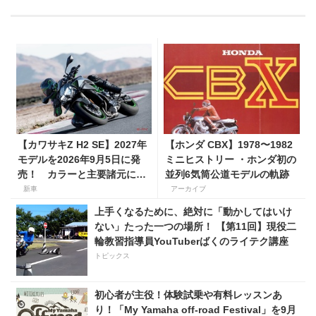
【カワサキZ H2 SE】2027年
【ホンダ CBX】1978〜1982
モデルを2026年9月5日に発
ミニヒストリー ・ホンダ初の
売！ カラーと主要諸元に変
並列6気筒公道モデルの軌跡
更はなく、価格は据え置きの
新車
アーカイブ
247万5000円！
上手くなるために、絶対に「動かしてはいけ
ない」たった一つの場所！ 【第11回】現役二
輪教習指導員YouTuberばくのライテク講座
トピックス
初心者が主役！体験試乗や有料レッスンあ
り！「My Yamaha off-road Festival」を9月