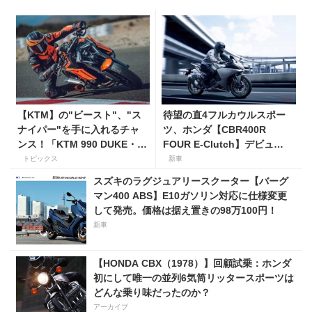
【KTM】の"ビースト"、"ス
待望の直4フルカウルスポー
ナイパー"を手に入れるチャ
ツ、ホンダ【CBR400R
ンス！「KTM 990 DUKE・
FOUR E-Clutch】デビュ
KTM 1390 SUPER DUKE R
ー！ 価格119万9000円で9
トピックス
新車
EVO 購入サポートキャンペー
月18日発売。
スズキのラグジュアリースクーター【バーグ
ン」
マン400 ABS】E10ガソリン対応に仕様変更
して発売。価格は据え置きの98万100円！
新車
【HONDA CBX（1978）】回顧試乗：ホンダ
初にして唯一の並列6気筒リッタースポーツは
どんな乗り味だったのか？
アーカイブ