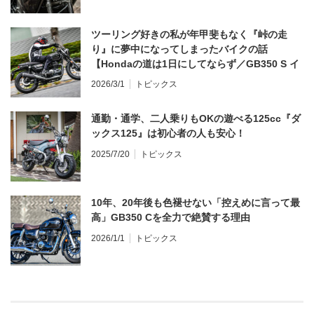
ツーリング好きの私が年甲斐もなく『峠の走
り』に夢中になってしまったバイクの話
【Hondaの道は1日にしてならず／GB350 S イ
ンプレ・レビュー 前編】
2026/3/1
トピックス
通勤・通学、二人乗りもOKの遊べる125cc『ダ
ックス125』は初心者の人も安心！
2025/7/20
トピックス
10年、20年後も色褪せない「控えめに言って最
高」GB350 Cを全力で絶賛する理由
2026/1/1
トピックス