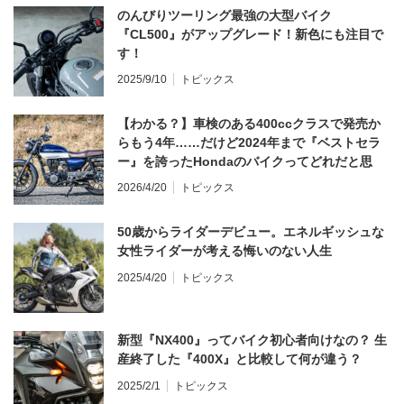
のんびりツーリング最強の大型バイク
『CL500』がアップグレード！新色にも注目で
す！
2025/9/10
トピックス
【わかる？】車検のある400ccクラスで発売か
らもう4年……だけど2024年まで『ベストセラ
ー』を誇ったHondaのバイクってどれだと思
う？
2026/4/20
トピックス
50歳からライダーデビュー。エネルギッシュな
女性ライダーが考える悔いのない人生
2025/4/20
トピックス
新型『NX400』ってバイク初心者向けなの？ 生
産終了した『400X』と比較して何が違う？
2025/2/1
トピックス