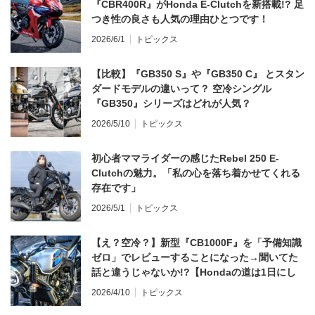
『CBR400R』がHonda E-Clutchを新搭載!? 足
つき性の良さも人気の理由ひとつです！
2026/6/1
トピックス
【比較】『GB350 S』や『GB350 C』 とスタン
ダードモデルの違いって？ 空冷シングル
『GB350』シリーズはどれが人気？
2026/5/10
トピックス
初心者ママライダーの感じたRebel 250 E-
Clutchの魅力。「私の心を落ち着かせてくれる
存在です」
2026/5/1
トピックス
【え？空冷？】新型『CB1000F』を「予備知識
ゼロ」でレビューすることになった→聞いてた
話と違うじゃないか!?【Hondaの道は1日にし
てならず／CB1000F ①第一印象 編】
2026/4/10
トピックス