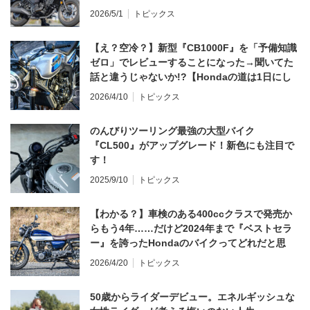
2026/5/1
トピックス
【え？空冷？】新型『CB1000F』を「予備知識
ゼロ」でレビューすることになった→聞いてた
話と違うじゃないか!?【Hondaの道は1日にし
てならず／CB1000F ①第一印象 編】
2026/4/10
トピックス
のんびりツーリング最強の大型バイク
『CL500』がアップグレード！新色にも注目で
す！
2025/9/10
トピックス
【わかる？】車検のある400ccクラスで発売か
らもう4年……だけど2024年まで『ベストセラ
ー』を誇ったHondaのバイクってどれだと思
う？
2026/4/20
トピックス
50歳からライダーデビュー。エネルギッシュな