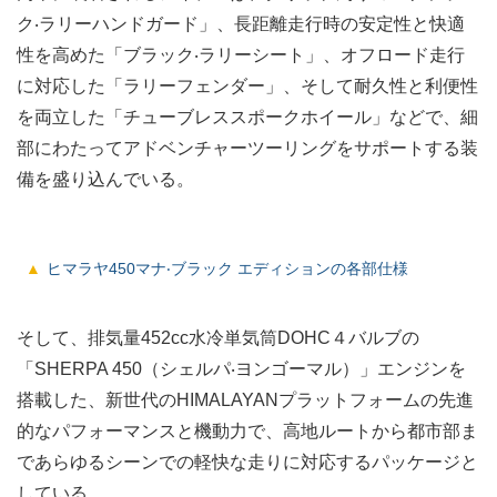
ク‧ラリーハンドガード」、⻑距離⾛⾏時の安定性と快適
性を⾼めた「ブラック‧ラリーシート」、オフロード⾛⾏
に対応した「ラリーフェンダー」、そして耐久性と利便性
を両⽴した「チューブレススポークホイール」などで、細
部にわたってアドベンチャーツーリングをサポートする装
備を盛り込んでいる。
ヒマラヤ450マナ‧ブラック エディションの各部仕様
そして、排気量452cc⽔冷単気筒DOHC４バルブの
「SHERPA 450（シェルパ‧ヨンゴーマル）」エンジンを
搭載した、新世代のHIMALAYANプラットフォームの先進
的なパフォーマンスと機動⼒で、⾼地ルートから都市部ま
であらゆるシーンでの軽快な走りに対応するパッケージと
している。