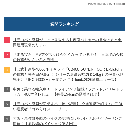
Recommended by
週間ランキング
【元白バイ隊員がこっそり教える】覆面パトカーの見分け方と車
両運用現場のリアル
「走る宝石」MVアグスタは今どうなっているの？ 日本での今後
の展望がいろいろと判明！
【公式】新型400ccネイキッド『CB400 SUPER FOUR E-Clutch』
の価格と発売日が決定！ シリーズ最高58馬力＆14kgもの軽量化!?
完全に「旧CB400SF」を超えた!?【Honda2026新車ニュース】
中免で乗れる輸入車！ トライアンフ新型スラクストン400＆トラ
ッカー400本音レビュー【身長154cmの足着きは？】
【元白バイ隊員が回想する、苦い記憶】 交通違反取締りでの手強
い違反者「ゴネられストーリー」
大阪・泉佐野を西のバイクの聖地にしたい!? さおりんツーリング
開催！【奥沙織のバイク日和第３回】