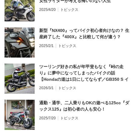
女性ライダーが考える悔いのない人生
2025/4/20
トピックス
新型『NX400』ってバイク初心者向けなの？ 生
産終了した『400X』と比較して何が違う？
2025/2/1
トピックス
ツーリング好きの私が年甲斐もなく『峠の走
り』に夢中になってしまったバイクの話
【Hondaの道は1日にしてならず／GB350 S イ
ンプレ・レビュー 前編】
2026/3/1
トピックス
通勤・通学、二人乗りもOKの遊べる125cc『ダ
ックス125』は初心者の人も安心！
2025/7/20
トピックス