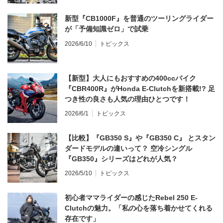
新型『CB1000F』を普通のツーリングライダー
が「予備知識ゼロ」で試乗
2026/6/10
トピックス
【新型】大人にもおすすめの400ccバイク
『CBR400R』がHonda E-Clutchを新搭載!? 足
つき性の良さも人気の理由ひとつです！
2026/6/1
トピックス
【比較】『GB350 S』や『GB350 C』 とスタン
ダードモデルの違いって？ 空冷シングル
『GB350』シリーズはどれが人気？
2026/5/10
トピックス
初心者ママライダーの感じたRebel 250 E-
Clutchの魅力。「私の心を落ち着かせてくれる
存在です」