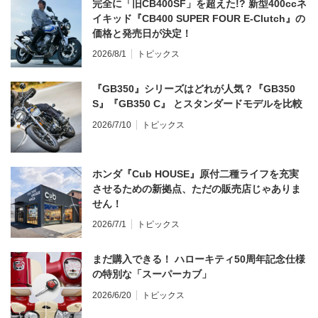
完全に「旧CB400SF」を超えた!? 新型400ccネ
イキッド『CB400 SUPER FOUR E-Clutch』の
価格と発売日が決定！
2026/8/1
トピックス
『GB350』シリーズはどれが人気？『GB350
S』『GB350 C』 とスタンダードモデルを比較
2026/7/10
トピックス
ホンダ『Cub HOUSE』原付二種ライフを充実
させるための新拠点、ただの販売店じゃありま
せん！
2026/7/1
トピックス
まだ購入できる！ ハローキティ50周年記念仕様
の特別な「スーパーカブ」
2026/6/20
トピックス