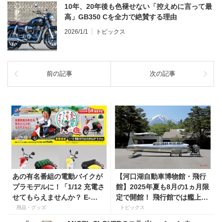
10年、20年後も色褪せない「控えめに言って最
高」GB350 Cを全力で絶賛する理由
2026/1/1
トピックス
前の記事
次の記事
あの有名番組の電動バイクが
【河口湖自動車博物館・飛行
プラモデルに！「1/12 充電さ
館】2025年夏も8月の1ヵ月限
せてもらえませんか？ E-
定で開館！ 飛行館では艦上偵
Vino]青島文化教材社から5月
察機「彩雲」胴体復元完了で
用品・グッズ
トピックス
発売
特別公開