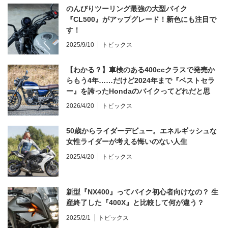
のんびりツーリング最強の大型バイク
『CL500』がアップグレード！新色にも注目で
す！
2025/9/10
トピックス
【わかる？】車検のある400ccクラスで発売か
らもう4年……だけど2024年まで『ベストセラ
ー』を誇ったHondaのバイクってどれだと思
う？
2026/4/20
トピックス
50歳からライダーデビュー。エネルギッシュな
女性ライダーが考える悔いのない人生
2025/4/20
トピックス
新型『NX400』ってバイク初心者向けなの？ 生
産終了した『400X』と比較して何が違う？
2025/2/1
トピックス