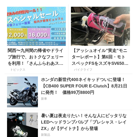
関西〜九州間の帰省やドライ
【アッシュオイル”実走”モニ
ブ旅行で、おトクなフェリー
ターレポート】第6回・モト
を利用！「さんふらわあスペ
スペックFSをスズキSV650X
シャルセール」を期間限定で
に！ 「長年ストレスだった
トピックス
バイクライフ
販売開始
シフトの固さがコレのおかげ
ホンダの新世代400ネイキッドついに登場！
で滑らかに！」
【CB400 SUPER FOUR E-Clutch】8月21日
に発売！ 価格99万8800円
新車
暑い夏は夜走りたい！そんな人にピッタリな
LEDヘッドランプバルブ「プレシャス・レイ
ZX」が【デイトナ】から登場
新製品