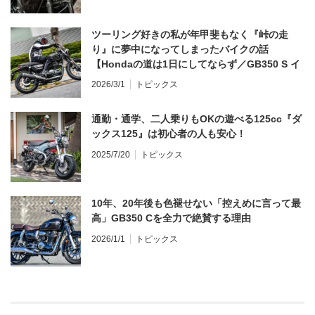
ツーリング好きの私が年甲斐もなく『峠の走
り』に夢中になってしまったバイクの話
【Hondaの道は1日にしてならず／GB350 S イ
ンプレ・レビュー 前編】
2026/3/1
トピックス
通勤・通学、二人乗りもOKの遊べる125cc『ダ
ックス125』は初心者の人も安心！
2025/7/20
トピックス
10年、20年後も色褪せない「控えめに言って最
高」GB350 Cを全力で絶賛する理由
2026/1/1
トピックス