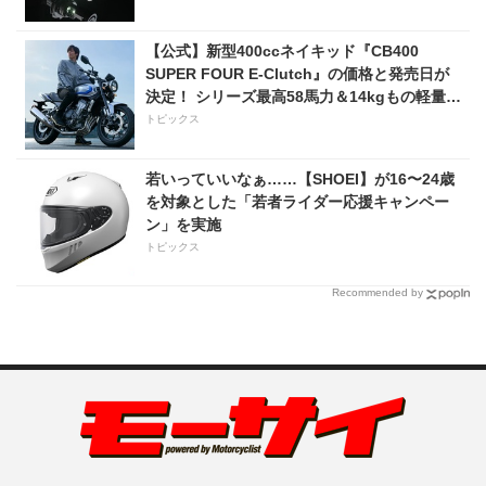
【公式】新型400ccネイキッド『CB400
SUPER FOUR E-Clutch』の価格と発売日が
決定！ シリーズ最高58馬力＆14kgもの軽量
化!? 完全に「旧CB400SF」を超えた!?
トピックス
【Honda2026新車ニュース】
若いっていいなぁ……【SHOEI】が16〜24歳
を対象とした「若者ライダー応援キャンペー
ン」を実施
トピックス
Recommended by