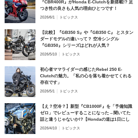
『CBR400R』がHonda E-Clutchを新搭載!? 足
つき性の良さも人気の理由ひとつです！
2026/6/1
トピックス
【比較】『GB350 S』や『GB350 C』 とスタン
ダードモデルの違いって？ 空冷シングル
『GB350』シリーズはどれが人気？
2026/5/10
トピックス
初心者ママライダーの感じたRebel 250 E-
Clutchの魅力。「私の心を落ち着かせてくれる
存在です」
2026/5/1
トピックス
【え？空冷？】新型『CB1000F』を「予備知識
ゼロ」でレビューすることになった→聞いてた
話と違うじゃないか!?【Hondaの道は1日にし
てならず／CB1000F ①第一印象 編】
2026/4/10
トピックス