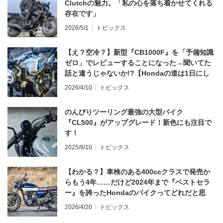
Clutchの魅力。「私の心を落ち着かせてくれる
存在です」
2026/5/1
トピックス
【え？空冷？】新型『CB1000F』を「予備知識
ゼロ」でレビューすることになった→聞いてた
話と違うじゃないか!?【Hondaの道は1日にし
てならず／CB1000F ①第一印象 編】
2026/4/10
トピックス
のんびりツーリング最強の大型バイク
『CL500』がアップグレード！新色にも注目で
す！
2025/9/10
トピックス
【わかる？】車検のある400ccクラスで発売か
らもう4年……だけど2024年まで『ベストセラ
ー』を誇ったHondaのバイクってどれだと思
う？
2026/4/20
トピックス