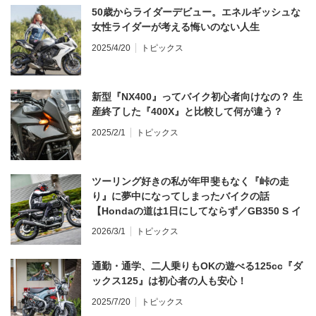
50歳からライダーデビュー。エネルギッシュな
女性ライダーが考える悔いのない人生
2025/4/20
トピックス
新型『NX400』ってバイク初心者向けなの？ 生
産終了した『400X』と比較して何が違う？
2025/2/1
トピックス
ツーリング好きの私が年甲斐もなく『峠の走
り』に夢中になってしまったバイクの話
【Hondaの道は1日にしてならず／GB350 S イ
ンプレ・レビュー 前編】
2026/3/1
トピックス
通勤・通学、二人乗りもOKの遊べる125cc『ダ
ックス125』は初心者の人も安心！
2025/7/20
トピックス