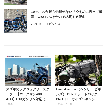
10年、20年後も色褪せない「控えめに言って最
高」GB350 Cを全力で絶賛する理由
2026/1/1
トピックス
スズキのラグジュアリースク
HenlyBegins（ヘンリー ビギ
ーター【バーグマン400
ンズ） DH760シートバッグ
ABS】E10ガソリン対応に仕
PROⅡ LLサイズ〜キャンプ
様変更して発売。価格は据え
ツーリングにも安心の大容量
新車
用品・グッズ