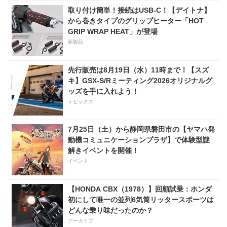
置きの98万100円！
ツアーバッグ〜
取り付け簡単！接続はUSB-C！【デイトナ】
から巻きタイプのグリップヒーター「HOT
GRIP WRAP HEAT」が登場
新製品
先行販売は8月19日（水）11時まで！【スズ
キ】GSX-S/Rミーティング2026オリジナルグ
ッズを手に入れよう！
トピックス
7月25日（土）から静岡県磐田市の【ヤマハ発
動機コミュニケーションプラザ】で体験型謎
解きイベントを開催！
イベント
【HONDA CBX（1978）】回顧試乗：ホンダ
初にして唯一の並列6気筒リッタースポーツは
どんな乗り味だったのか？
アーカイブ