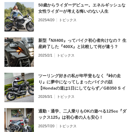
50歳からライダーデビュー。エネルギッシュな
女性ライダーが考える悔いのない人生
2025/4/20
トピックス
新型『NX400』ってバイク初心者向けなの？ 生
産終了した『400X』と比較して何が違う？
2025/2/1
トピックス
ツーリング好きの私が年甲斐もなく『峠の走
り』に夢中になってしまったバイクの話
【Hondaの道は1日にしてならず／GB350 S イ
ンプレ・レビュー 前編】
2026/3/1
トピックス
通勤・通学、二人乗りもOKの遊べる125cc『ダ
ックス125』は初心者の人も安心！
2025/7/20
トピックス