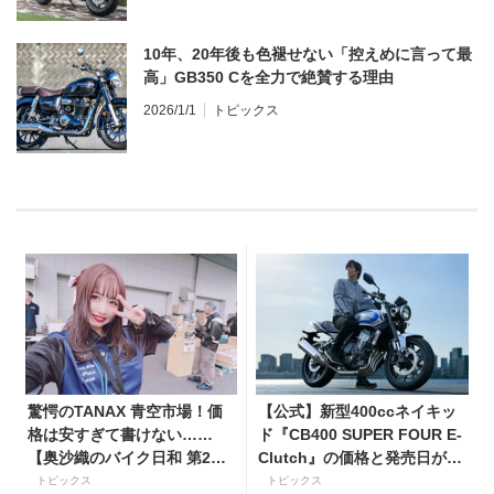
10年、20年後も色褪せない「控えめに言って最
高」GB350 Cを全力で絶賛する理由
2026/1/1
トピックス
驚愕のTANAX 青空市場！価
【公式】新型400ccネイキッ
格は安すぎて書けない……
ド『CB400 SUPER FOUR E-
【奥沙織のバイク日和 第2
Clutch』の価格と発売日が決
回】
定！ シリーズ最高58馬力＆
トピックス
トピックス