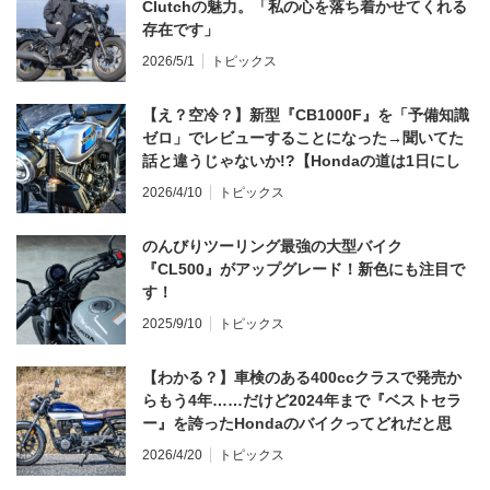
Clutchの魅力。「私の心を落ち着かせてくれる
存在です」
2026/5/1
トピックス
【え？空冷？】新型『CB1000F』を「予備知識
ゼロ」でレビューすることになった→聞いてた
話と違うじゃないか!?【Hondaの道は1日にし
てならず／CB1000F ①第一印象 編】
2026/4/10
トピックス
のんびりツーリング最強の大型バイク
『CL500』がアップグレード！新色にも注目で
す！
2025/9/10
トピックス
【わかる？】車検のある400ccクラスで発売か
らもう4年……だけど2024年まで『ベストセラ
ー』を誇ったHondaのバイクってどれだと思
う？
2026/4/20
トピックス