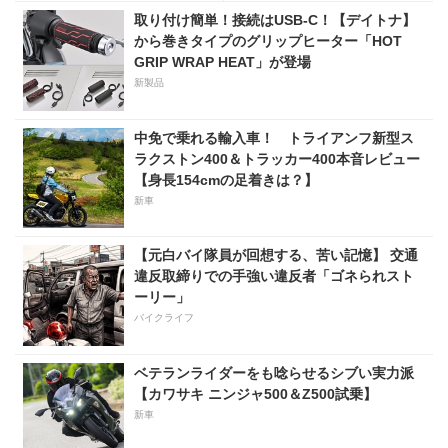
14kgもの軽量化!? 完全に
取り付け簡単！接続はUSB-C！【デイトナ】
「旧CB400SF」を超えた!?
から巻きタイプのグリップヒーター「HOT
【Honda2026新車ニュース】
GRIP WRAP HEAT」が登場
新製品
中免で乗れる輸入車！ トライアンフ新型ス
ラクストン400＆トラッカー400本音レビュー
【身長154cmの足着きは？】
新車
【元白バイ隊員が回想する、苦い記憶】 交通
違反取締りでの手強い違反者「ゴネられスト
ーリー」
バイクライフ
ベテランライダーをも唸らせるシブい実力派
【カワサキ ニンジャ500＆Z500試乗】
新車