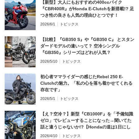
【新型】大人にもおすすめの400ccバイク
『CBR400R』がHonda E-Clutchを新搭載!? 足
つき性の良さも人気の理由ひとつです！
2026/6/1
トピックス
【比較】『GB350 S』や『GB350 C』 とスタン
ダードモデルの違いって？ 空冷シングル
『GB350』シリーズはどれが人気？
2026/5/10
トピックス
初心者ママライダーの感じたRebel 250 E-
Clutchの魅力。「私の心を落ち着かせてくれる
存在です」
2026/5/1
トピックス
【え？空冷？】新型『CB1000F』を「予備知識
ゼロ」でレビューすることになった→聞いてた
話と違うじゃないか!?【Hondaの道は1日にし
てならず／CB1000F ①第一印象 編】
2026/4/10
トピックス