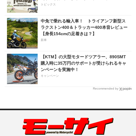
で実施！
トピックス
中免で乗れる輸入車！ トライアンフ新型ス
ラクストン400＆トラッカー400本音レビュー
【身長154cmの足着きは？】
新車
【KTM】の大型モタードツアラー、890SMT
購入時に35万円のサポートが受けられるキャ
ンペーンを実施中！
キャンペーン
Recommended by