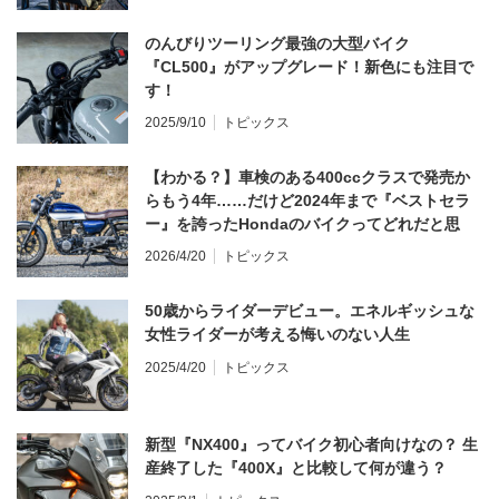
のんびりツーリング最強の大型バイク
『CL500』がアップグレード！新色にも注目で
す！
2025/9/10
トピックス
【わかる？】車検のある400ccクラスで発売か
らもう4年……だけど2024年まで『ベストセラ
ー』を誇ったHondaのバイクってどれだと思
う？
2026/4/20
トピックス
50歳からライダーデビュー。エネルギッシュな
女性ライダーが考える悔いのない人生
2025/4/20
トピックス
新型『NX400』ってバイク初心者向けなの？ 生
産終了した『400X』と比較して何が違う？