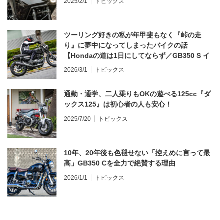
2025/2/1
トピックス
ツーリング好きの私が年甲斐もなく『峠の走
り』に夢中になってしまったバイクの話
【Hondaの道は1日にしてならず／GB350 S イ
ンプレ・レビュー 前編】
2026/3/1
トピックス
通勤・通学、二人乗りもOKの遊べる125cc『ダ
ックス125』は初心者の人も安心！
2025/7/20
トピックス
10年、20年後も色褪せない「控えめに言って最
高」GB350 Cを全力で絶賛する理由
2026/1/1
トピックス