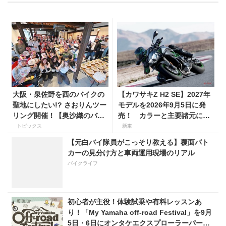
大阪・泉佐野を西のバイクの
【カワサキZ H2 SE】2027年
聖地にしたい!? さおりんツー
モデルを2026年9月5日に発
リング開催！【奥沙織のバイ
売！ カラーと主要諸元に変
ク日和第３回】
更はなく、価格は据え置きの
トピックス
新車
247万5000円！
【元白バイ隊員がこっそり教える】覆面パト
カーの見分け方と車両運用現場のリアル
バイクライフ
初心者が主役！体験試乗や有料レッスンあ
り！「My Yamaha off-road Festival」を9月
5日・6日にオンタケエクスプローラーパーク