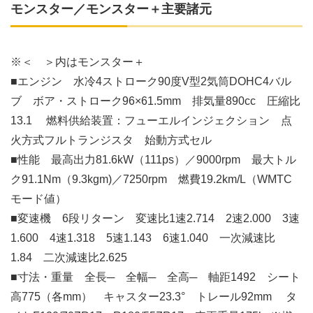
モンスター／モンスター＋主要諸元
※＜ ＞内はモンスター＋
■エンジン 水冷4ストローク90度V型2気筒DOHC4バル
ブ ボア・ストローク96×61.5mm 排気量890cc 圧縮比
13.1 燃料供給装置：フューエルインジェクション 点
火方式フルトランジスタ 始動方式セル
■性能 最高出力81.6kW（111ps）／9000rpm 最大トル
ク91.1Nm（9.3kgm)／7250rpm 燃費19.2km/L（WMTC
モード値）
■変速機 6段リターン 変速比1速2.714 2速2.000 3速
1.600 4速1.318 5速1.143 6速1.040 一次減速比
1.84 二次減速比2.625
■寸法・重量 全長─ 全幅─ 全高─ 軸距1492 シート
高775（各mm） キャスター23.3° トレール92mm タ