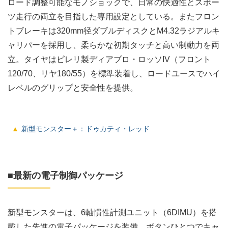
ロード調整可能なモノショックで、日常の快適性とスポー
ツ走行の両立を目指した専用設定としている。またフロン
トブレーキは320mm径ダブルディスクとM4.32ラジアルキ
ャリパーを採用し、柔らかな初期タッチと高い制動力を両
立。タイヤはピレリ製ディアブロ・ロッソIV（フロント
120/70、リヤ180/55）を標準装着し、ロードユースでハイ
レベルのグリップと安全性を提供。
新型モンスター＋：ドゥカティ・レッド
■最新の電子制御パッケージ
新型モンスターは、6軸慣性計測ユニット（6DIMU）を搭
載した先進の電子パッケージを装備。ボタンひとつでキャ