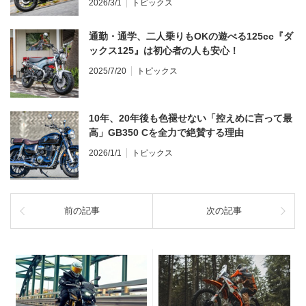
2026/3/1
トピックス
通勤・通学、二人乗りもOKの遊べる125cc『ダ
ックス125』は初心者の人も安心！
2025/7/20
トピックス
10年、20年後も色褪せない「控えめに言って最
高」GB350 Cを全力で絶賛する理由
2026/1/1
トピックス
前の記事
次の記事