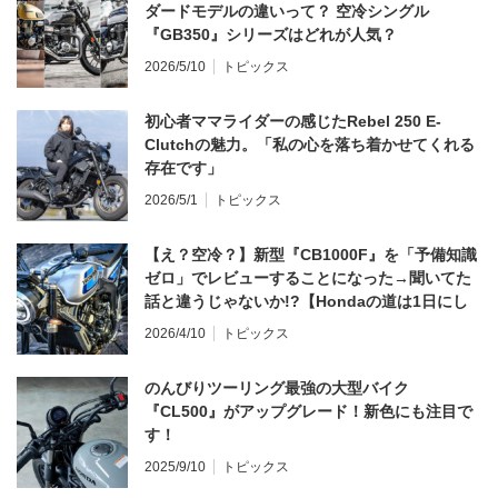
ダードモデルの違いって？ 空冷シングル
『GB350』シリーズはどれが人気？
2026/5/10
トピックス
初心者ママライダーの感じたRebel 250 E-
Clutchの魅力。「私の心を落ち着かせてくれる
存在です」
2026/5/1
トピックス
【え？空冷？】新型『CB1000F』を「予備知識
ゼロ」でレビューすることになった→聞いてた
話と違うじゃないか!?【Hondaの道は1日にし
てならず／CB1000F ①第一印象 編】
2026/4/10
トピックス
のんびりツーリング最強の大型バイク
『CL500』がアップグレード！新色にも注目で
す！
2025/9/10
トピックス