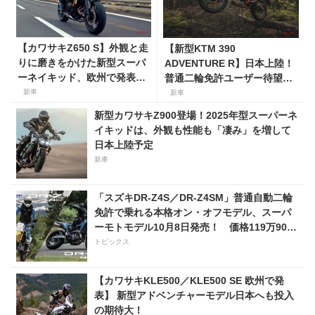
【カワサキZ650 S】外観と走
【新型KTM 390
りに磨きをかけた新型スーパ
ADVENTURE R】日本上陸！
ーネイキッド、欧州で発表。
普通二輪免許ユーザー待望の
日本へも2026年夏に導入！
ミドルアドベンチャーモデル
新車
新車
が9月発売。価格97万9000
新型カワサキZ900登場！2025年型スーパーネ
円！
イキッドは、外観も性能も「凄み」を増して
日本上陸予定
新車
「スズキDR-Z4S／DR-Z4SM」普通自動二輪
免許で乗れる本格オン・オフモデル、スーパ
ーモトモデル10月8日発売！ 価格119万9000
円
トピックス
【カワサキKLE500／KLE500 SE 欧州で発
表】 新型アドベンチャーモデル日本へも投入
の期待大！