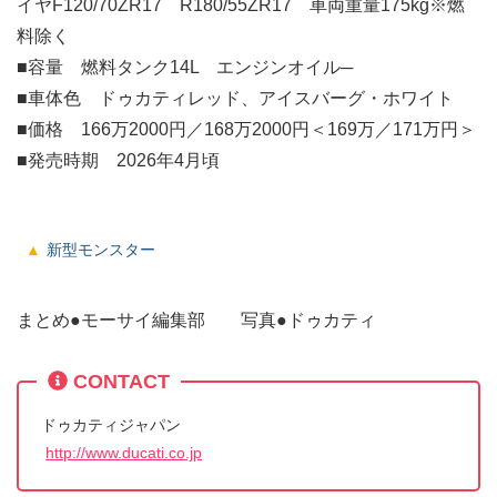
イヤF120/70ZR17 R180/55ZR17 車両重量175kg※燃
料除く
■容量 燃料タンク14L エンジンオイル─
■車体色 ドゥカティレッド、アイスバーグ・ホワイト
■価格 166万2000円／168万2000円＜169万／171万円＞
■発売時期 2026年4月頃
新型モンスター
まとめ●モーサイ編集部 写真●ドゥカティ
CONTACT
ドゥカティジャパン
http://www.ducati.co.jp