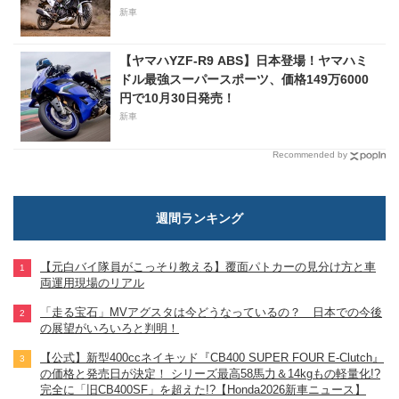
新車
【ヤマハYZF-R9 ABS】日本登場！ヤマハミ
ドル最強スーパースポーツ、価格149万6000
円で10月30日発売！
新車
Recommended by
週間ランキング
【元白バイ隊員がこっそり教える】覆面パトカーの見分け方と車
両運用現場のリアル
「走る宝石」MVアグスタは今どうなっているの？ 日本での今後
の展望がいろいろと判明！
【公式】新型400ccネイキッド『CB400 SUPER FOUR E-Clutch』
の価格と発売日が決定！ シリーズ最高58馬力＆14kgもの軽量化!?
完全に「旧CB400SF」を超えた!?【Honda2026新車ニュース】