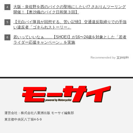
大阪・泉佐野を西のバイクの聖地にしたい!? さおりんツーリング
開催！【奥沙織のバイク日和第３回】
【元白バイ隊員が回想する、苦い記憶】 交通違反取締りでの手強
い違反者「ゴネられストーリー」
若いっていいなぁ……【SHOEI】が16〜24歳を対象とした「若者
ライダー応援キャンペーン」を実施
Recommended by
運営会社：株式会社八重洲出版 モーサイ編集部
東京都中央区八丁堀4-5-9