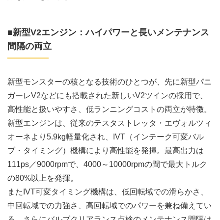
■新型V2エンジン：ハイパワーと長いメンテナンス
間隔の両立
新型モンスターの核となる技術のひとつが、先に新型パニ
ガーレV2などにも搭載された新しいV2ツインの採用で、
高性能と扱いやすさ、低ランニングコストの両立が特徴。
新型エンジンは、従来のテスタストレッタ・エヴォルツィ
オーネより5.9kg軽量化され、IVT（インテーク可変バル
ブ・タイミング）機構により高性能を発揮。最高出力は
111ps／9000rpmで、4000～10000rpmの間で最大トルク
の80%以上を発揮。
またIVT可変タイミング機構は、低回転域での滑らかさ、
中回転域での力強さ、高回転域でのパワーを兼ね備えてい
る。さらにバルブクリアランス点検のメンテナンス間隔は