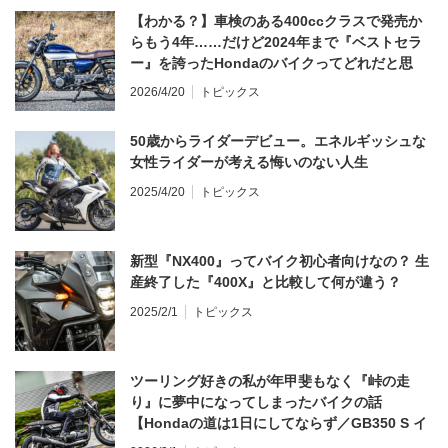
【わかる？】車検のある400ccクラスで発売か
らもう4年……だけど2024年まで『ベストセラ
ー』を誇ったHondaのバイクってどれだと思
う？
2026/4/20
トピックス
50歳からライダーデビュー。エネルギッシュな
女性ライダーが考える悔いのない人生
2025/4/20
トピックス
新型『NX400』ってバイク初心者向けなの？ 生
産終了した『400X』と比較して何が違う？
2025/2/1
トピックス
ツーリング好きの私が年甲斐もなく『峠の走
り』に夢中になってしまったバイクの話
【Hondaの道は1日にしてならず／GB350 S イ
ンプレ・レビュー 前編】