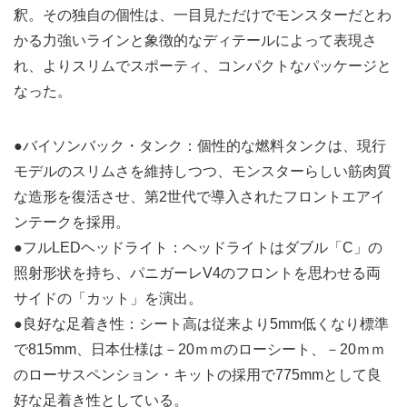
釈。その独自の個性は、一目見ただけでモンスターだとわ
かる力強いラインと象徴的なディテールによって表現さ
れ、よりスリムでスポーティ、コンパクトなパッケージと
なった。
●バイソンバック・タンク：個性的な燃料タンクは、現行
モデルのスリムさを維持しつつ、モンスターらしい筋肉質
な造形を復活させ、第2世代で導入されたフロントエアイ
ンテークを採用。
●フルLEDヘッドライト：ヘッドライトはダブル「C」の
照射形状を持ち、パニガーレV4のフロントを思わせる両
サイドの「カット」を演出。
●良好な足着き性：シート高は従来より5mm低くなり標準
で815mm、日本仕様は－20ｍｍのローシート、－20ｍｍ
のローサスペンション・キットの採用で775mmとして良
好な足着き性としている。