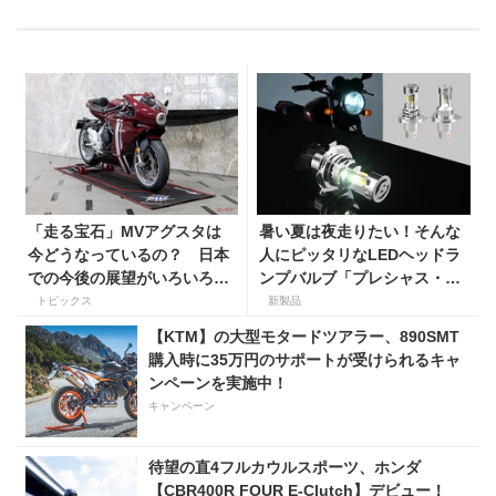
「走る宝石」MVアグスタは
暑い夏は夜走りたい！そんな
今どうなっているの？ 日本
人にピッタリなLEDヘッドラ
での今後の展望がいろいろと
ンプバルブ「プレシャス・レ
判明！
イ ZX」が【デイトナ】から
トピックス
新製品
登場
【KTM】の大型モタードツアラー、890SMT
購入時に35万円のサポートが受けられるキャ
ンペーンを実施中！
キャンペーン
待望の直4フルカウルスポーツ、ホンダ
【CBR400R FOUR E-Clutch】デビュー！