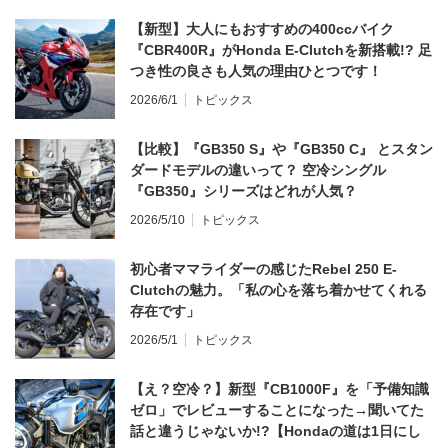
【新型】大人にもおすすめの400ccバイク
『CBR400R』がHonda E-Clutchを新搭載!? 足
つき性の良さも人気の理由ひとつです！
2026/6/1
トピックス
【比較】『GB350 S』や『GB350 C』 とスタン
ダードモデルの違いって？ 空冷シングル
『GB350』シリーズはどれが人気？
2026/5/10
トピックス
初心者ママライダーの感じたRebel 250 E-
Clutchの魅力。「私の心を落ち着かせてくれる
存在です」
2026/5/1
トピックス
【え？空冷？】新型『CB1000F』を「予備知識
ゼロ」でレビューすることになった→聞いてた
話と違うじゃないか!?【Hondaの道は1日にし