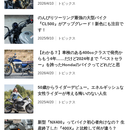
てならず／CB1000F ①第一印象 編】
2026/4/10
トピックス
のんびりツーリング最強の大型バイク
『CL500』がアップグレード！新色にも注目で
す！
2025/9/10
トピックス
【わかる？】車検のある400ccクラスで発売か
らもう4年……だけど2024年まで『ベストセラ
ー』を誇ったHondaのバイクってどれだと思
う？
2026/4/20
トピックス
50歳からライダーデビュー。エネルギッシュな
女性ライダーが考える悔いのない人生
2025/4/20
トピックス
新型『NX400』ってバイク初心者向けなの？ 生
産終了した『400X』と比較して何が違う？