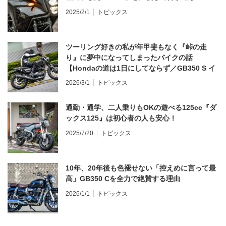
2025/2/1
トピックス
ツーリング好きの私が年甲斐もなく『峠の走
り』に夢中になってしまったバイクの話
【Hondaの道は1日にしてならず／GB350 S イ
ンプレ・レビュー 前編】
2026/3/1
トピックス
通勤・通学、二人乗りもOKの遊べる125cc『ダ
ックス125』は初心者の人も安心！
2025/7/20
トピックス
10年、20年後も色褪せない「控えめに言って最
高」GB350 Cを全力で絶賛する理由
2026/1/1
トピックス