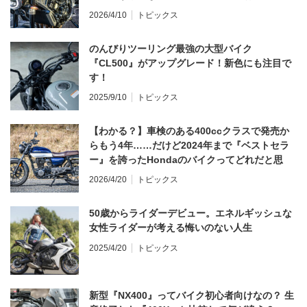
てならず／CB1000F ①第一印象 編】
2026/4/10
トピックス
のんびりツーリング最強の大型バイク
『CL500』がアップグレード！新色にも注目で
す！
2025/9/10
トピックス
【わかる？】車検のある400ccクラスで発売か
らもう4年……だけど2024年まで『ベストセラ
ー』を誇ったHondaのバイクってどれだと思
う？
2026/4/20
トピックス
50歳からライダーデビュー。エネルギッシュな
女性ライダーが考える悔いのない人生
2025/4/20
トピックス
新型『NX400』ってバイク初心者向けなの？ 生