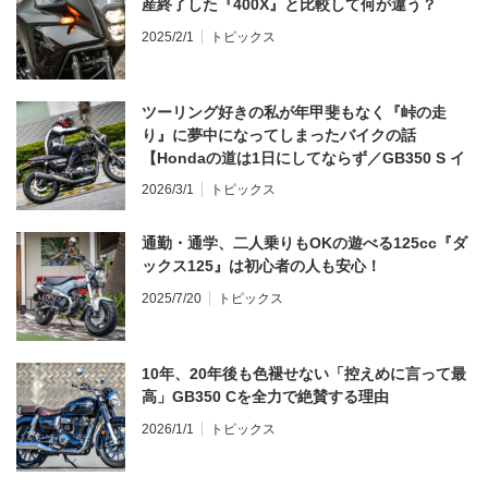
産終了した『400X』と比較して何が違う？
2025/2/1
トピックス
ツーリング好きの私が年甲斐もなく『峠の走
り』に夢中になってしまったバイクの話
【Hondaの道は1日にしてならず／GB350 S イ
ンプレ・レビュー 前編】
2026/3/1
トピックス
通勤・通学、二人乗りもOKの遊べる125cc『ダ
ックス125』は初心者の人も安心！
2025/7/20
トピックス
10年、20年後も色褪せない「控えめに言って最
高」GB350 Cを全力で絶賛する理由
2026/1/1
トピックス