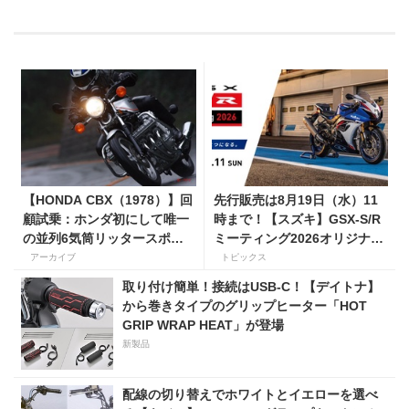
【HONDA CBX（1978）】回
先行販売は8月19日（水）11
顧試乗：ホンダ初にして唯一
時まで！【スズキ】GSX-S/R
の並列6気筒リッタースポー
ミーティング2026オリジナル
ツはどんな乗り味だったの
グッズを手に入れよう！
アーカイブ
トピックス
か？
取り付け簡単！接続はUSB-C！【デイトナ】
から巻きタイプのグリップヒーター「HOT
GRIP WRAP HEAT」が登場
新製品
配線の切り替えでホワイトとイエローを選べ