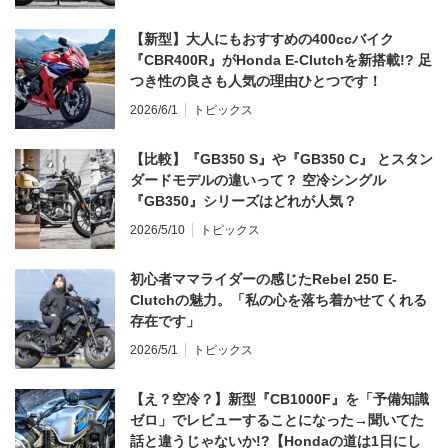
【新型】大人にもおすすめの400ccバイク
『CBR400R』がHonda E-Clutchを新搭載!? 足
つき性の良さも人気の理由ひとつです！
2026/6/1
トピックス
【比較】『GB350 S』や『GB350 C』 とスタン
ダードモデルの違いって？ 空冷シングル
『GB350』シリーズはどれが人気？
2026/5/10
トピックス
初心者ママライダーの感じたRebel 250 E-
Clutchの魅力。「私の心を落ち着かせてくれる
存在です」
2026/5/1
トピックス
【え？空冷？】新型『CB1000F』を「予備知識
ゼロ」でレビューすることになった→聞いてた
話と違うじゃないか!?【Hondaの道は1日にし