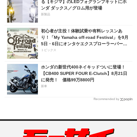
る【キジマ】のLEDフォグランプキットにホ
ンダ ダックス／グロム用が登場
新製品
初心者が主役！体験試乗や有料レッスンあ
り！「My Yamaha off-road Festival」を9月
5日・6日にオンタケエクスプローラーパーク
で実施！
トピックス
ホンダの新世代400ネイキッドついに登場！
【CB400 SUPER FOUR E-Clutch】8月21日
に発売！ 価格99万8800円
新車
Recommended by