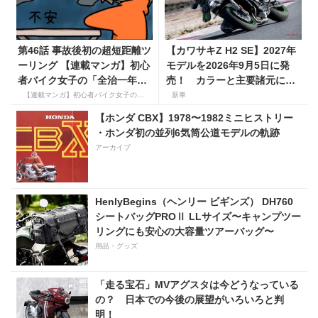
第46話 事故後初の超短距離ツ
【カワサキZ H2 SE】2027年
ーリング 【連載マンガ】初心
モデルを2026年9月5日に発
者バイク女子の「全治一年」
売！ カラーと主要諸元に変
から始める起死回生日記
更はなく、価格は据え置きの
【連載マンガ】初心者バイク女子の「全治一年」から始める起死回生日記
新車
247万5000円！
【ホンダ CBX】1978〜1982ミニヒストリー
・ホンダ初の並列6気筒公道モデルの軌跡
アーカイブ
HenlyBegins（ヘンリー ビギンズ） DH760
シートバッグPROⅡ LLサイズ〜キャンプツー
リングにも安心の大容量ツアーバッグ〜
用品・グッズ
「走る宝石」MVアグスタは今どうなっている
の？ 日本での今後の展望がいろいろと判
明！