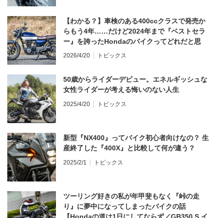
【わかる？】車検のある400ccクラスで発売か
らもう4年……だけど2024年まで『ベストセラ
ー』を誇ったHondaのバイクってどれだと思
う？
2026/4/20
トピックス
50歳からライダーデビュー。エネルギッシュな
女性ライダーが考える悔いのない人生
2025/4/20
トピックス
新型『NX400』ってバイク初心者向けなの？ 生
産終了した『400X』と比較して何が違う？
2025/2/1
トピックス
ツーリング好きの私が年甲斐もなく『峠の走
り』に夢中になってしまったバイクの話
【Hondaの道は1日にしてならず／GB350 S イ