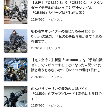
【比較】『GB350 S』や『GB350 C』 とスタン
ダードモデルの違いって？ 空冷シングル
『GB350』シリーズはどれが人気？
2026/5/10
トピックス
初心者ママライダーの感じたRebel 250 E-
Clutchの魅力。「私の心を落ち着かせてくれる
存在です」
2026/5/1
トピックス
【え？空冷？】新型『CB1000F』を「予備知識
ゼロ」でレビューすることになった→聞いてた
話と違うじゃないか!?【Hondaの道は1日にし
てならず／CB1000F ①第一印象 編】
2026/4/10
トピックス
のんびりツーリング最強の大型バイク
『CL500』がアップグレード！新色にも注目で
す！
2025/9/10
トピックス