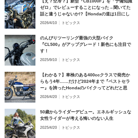
【え？空冷？】新型『CB1000F』を「予備知識
ゼロ」でレビューすることになった→聞いてた
話と違うじゃないか!?【Hondaの道は1日にし
てならず／CB1000F ①第一印象 編】
2026/4/10
トピックス
のんびりツーリング最強の大型バイク
『CL500』がアップグレード！新色にも注目で
す！
2025/9/10
トピックス
【わかる？】車検のある400ccクラスで発売か
らもう4年……だけど2024年まで『ベストセラ
ー』を誇ったHondaのバイクってどれだと思
う？
2026/4/20
トピックス
50歳からライダーデビュー。エネルギッシュな
女性ライダーが考える悔いのない人生
2025/4/20
トピックス