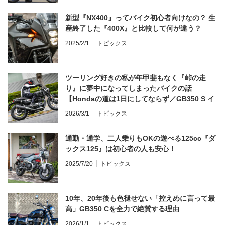
新型『NX400』ってバイク初心者向けなの？ 生
産終了した『400X』と比較して何が違う？
2025/2/1
トピックス
ツーリング好きの私が年甲斐もなく『峠の走
り』に夢中になってしまったバイクの話
【Hondaの道は1日にしてならず／GB350 S イ
ンプレ・レビュー 前編】
2026/3/1
トピックス
通勤・通学、二人乗りもOKの遊べる125cc『ダ
ックス125』は初心者の人も安心！
2025/7/20
トピックス
10年、20年後も色褪せない「控えめに言って最
高」GB350 Cを全力で絶賛する理由
2026/1/1
トピックス