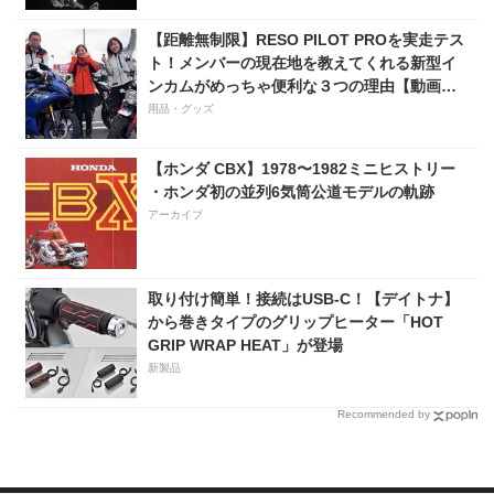
【距離無制限】RESO PILOT PROを実走テス
ト！メンバーの現在地を教えてくれる新型イ
ンカムがめっちゃ便利な３つの理由【動画付
き】
用品・グッズ
【ホンダ CBX】1978〜1982ミニヒストリー
・ホンダ初の並列6気筒公道モデルの軌跡
アーカイブ
取り付け簡単！接続はUSB-C！【デイトナ】
から巻きタイプのグリップヒーター「HOT
GRIP WRAP HEAT」が登場
新製品
Recommended by