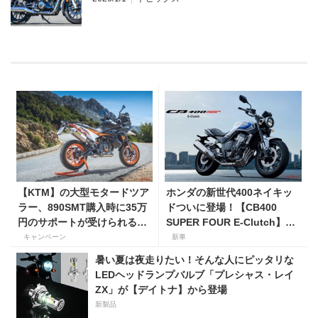
【KTM】の大型モタードツア
ホンダの新世代400ネイキッ
ラー、890SMT購入時に35万
ドついに登場！【CB400
円のサポートが受けられるキ
SUPER FOUR E-Clutch】8
ャンペーンを実施中！
月21日に発売！ 価格99万
キャンペーン
新車
8800円
暑い夏は夜走りたい！そんな人にピッタリな
LEDヘッドランプバルブ「プレシャス・レイ
ZX」が【デイトナ】から登場
新製品