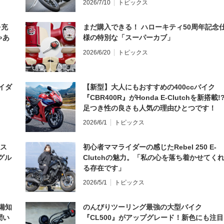
2026/7/10
トピックス
を充
まだ購入できる！ ハローキティ50周年記念
ゃあ
様の特別な「スーパーカブ」
2026/6/20
トピックス
イダ
【新型】大人にもおすすめの400ccバイク
『CBR400R』がHonda E-Clutchを新搭載!
足つき性の良さも人気の理由ひとつです！
2026/6/1
トピックス
とス
初心者ママライダーの感じたRebel 250 E-
グル
Clutchの魅力。「私の心を落ち着かせてく
る存在です」
2026/5/1
トピックス
備知
のんびりツーリング最強の大型バイク
聞い
『CL500』がアップグレード！新色にも注目