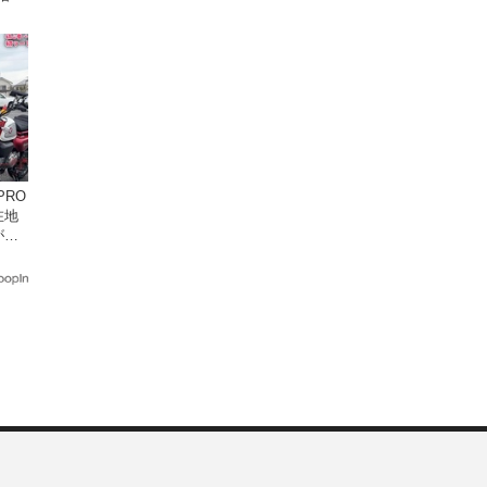
座
在地
がめ
画付