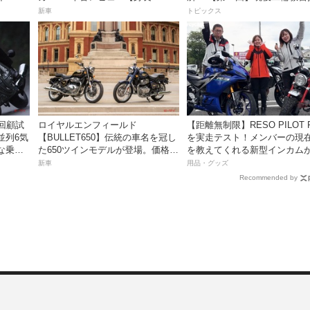
の足着きは？】
員YouTuberばくのライテク講
新車
トピックス
】回顧試
ロイヤルエンフィールド
【距離無制限】RESO PILOT PRO
並列6気
【BULLET650】伝統の車名を冠し
を実走テスト！メンバーの現
な乗り
た650ツインモデルが登場。価格98
を教えてくれる新型インカム
万100円〜で、8月27日発売！
っちゃ便利な３つの理由【動
新車
用品・グッズ
き】
Recommended by