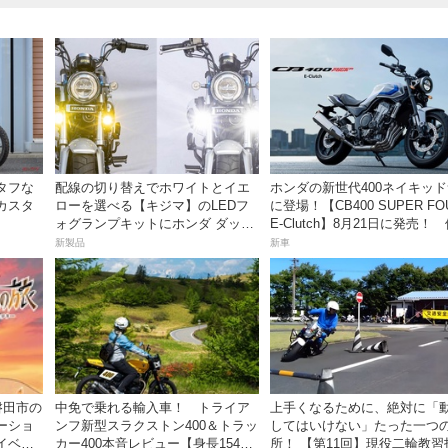
タフな
配線の切り替えでホワイトとイエ
ホンダの新世代400ネイキッ
カスタ
ローを選べる【キジマ】のLEDフ
に登場！【CB400 SUPER FO
ォグランプキットにホンダ ダック
E-Clutch】8月21日に発売！
ス／グロム用が登場
99万8800円
新製品
新車
磐田市の
中免で乗れる輸入車！ トライア
上手くなるために、絶対に「
ーショ
ンフ新型スラクストン400＆トラッ
してはいけない」たった一つ
イベン
カー400本音レビュー【身長154cm
所！ 【第11回】現役二輪教習