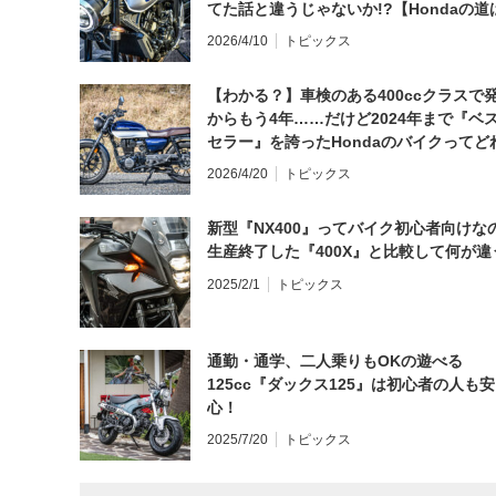
てた話と違うじゃないか!?【Hondaの道
日にしてならず／CB1000F ①第一印象 
2026/4/10
トピックス
【わかる？】車検のある400ccクラスで
からもう4年……だけど2024年まで『ベ
セラー』を誇ったHondaのバイクってど
と思う？
2026/4/20
トピックス
新型『NX400』ってバイク初心者向けな
生産終了した『400X』と比較して何が違
2025/2/1
トピックス
通勤・通学、二人乗りもOKの遊べる
125cc『ダックス125』は初心者の人も安
心！
2025/7/20
トピックス