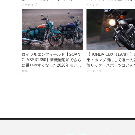
トを開催！
アーカイブ
イベント
ロイヤルエンフィールド【GOAN
【HONDA CBX（1978）
CLASSIC 350】新機能追加でさら
乗：ホンダ初にして唯一の
に乗りやすくなった2026年モデル
筒リッタースポーツはどん
は、価格80万800円〜で7月31日発
味だったのか？
新車
アーカイブ
売！