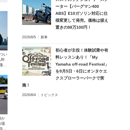
ーター【バーグマン400
ABS】E10ガソリン対応に仕
様変更して発売。価格は据え
置きの98万100円！
2026/8/5
新車
初心者が主役！体験試乗や有
ドつい
料レッスンあり！「My
UR
Yamaha off-road Festival」
 価格
を9月5日・6日にオンタケエ
クスプローラーパークで実
施！
2026/8/4
トピックス
動か
の場
指導