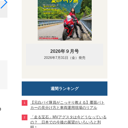
旅の相棒は中古で入手したBMW R 1200 GS
2026年９月号
2026年7月31日（金）発売
週間ランキング
【元白バイ隊員がこっそり教える】覆面パト
カーの見分け方と車両運用現場のリアル
0
「走る宝石」MVアグスタは今どうなっている
の？ 日本での今後の展望がいろいろと判
明！