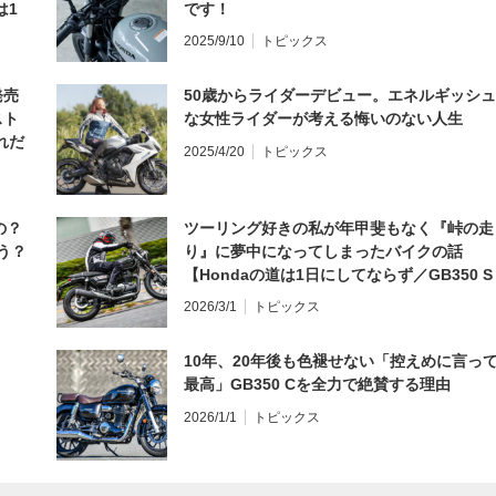
は1
です！
編】
2025/9/10
トピックス
発売
50歳からライダーデビュー。エネルギッシュ
スト
な女性ライダーが考える悔いのない人生
れだ
2025/4/20
トピックス
の？
ツーリング好きの私が年甲斐もなく『峠の走
う？
り』に夢中になってしまったバイクの話
【Hondaの道は1日にしてならず／GB350 S
インプレ・レビュー 前編】
2026/3/1
トピックス
10年、20年後も色褪せない「控えめに言っ
最高」GB350 Cを全力で絶賛する理由
2026/1/1
トピックス