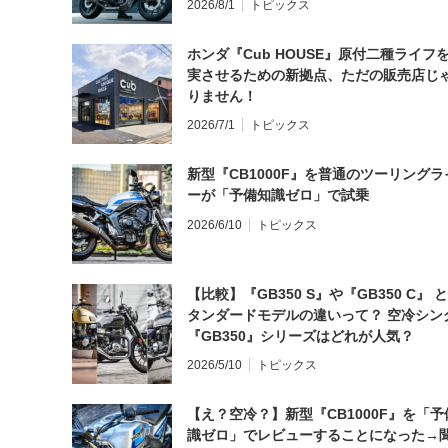
2026/8/1
トピックス
ホンダ『Cub HOUSE』原付二種ライフ
実させるための新拠点、ただの販売店じ
りません！
2026/7/1
トピックス
新型『CB1000F』を普通のツーリングラ
ーが「予備知識ゼロ」で試乗
2026/6/10
トピックス
【比較】『GB350 S』や『GB350 C』 
タンダードモデルの違いって？ 空冷シン
『GB350』シリーズはどれが人気？
2026/5/10
トピックス
【え？空冷？】新型『CB1000F』を「予
識ゼロ」でレビューすることになった→