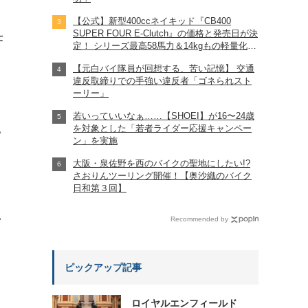
【公式】新型400ccネイキッド『CB400
SUPER FOUR E-Clutch』の価格と発売日が決
仕
定！ シリーズ最高58馬力＆14kgもの軽量化!?
完全に「旧CB400SF」を超えた!?
【元白バイ隊員が回想する、苦い記憶】 交通
【Honda2026新車ニュース】
違反取締りでの手強い違反者「ゴネられスト
ーリー」
若いっていいなぁ……【SHOEI】が16〜24歳
を対象とした「若者ライダー応援キャンペー
?
ン」を実施
大阪・泉佐野を西のバイクの聖地にしたい!?
さおりんツーリング開催！【奥沙織のバイク
日和第３回】
れ
Recommended by
ピックアップ記事
ロイヤルエンフィールド