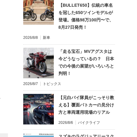
【BULLET650】伝統の車名
を冠した650ツインモデルが
登場。価格98万100円〜で、
8月27日発売！
2026/8/8
新車
「走る宝石」MVアグスタは
今どうなっているの？ 日本
での今後の展望がいろいろと
判明！
2026/8/7
トピックス
【元白バイ隊員がこっそり教
て
える】覆面パトカーの見分け
方と車両運用現場のリアル
2026/8/6
バイクライフ
スズキのラグジュアリースク