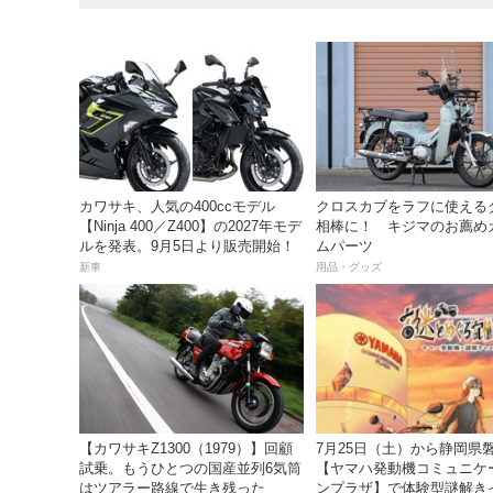
カワサキ、人気の400ccモデル
クロスカブをラフに使える
【Ninja 400／Z400】の2027年モデ
相棒に！ キジマのお薦め
ルを発表。9月5日より販売開始！
ムパーツ
新車
用品・グッズ
【カワサキZ1300（1979）】回顧
7月25日（土）から静岡県
試乗。もうひとつの国産並列6気筒
【ヤマハ発動機コミュニケ
はツアラー路線で生き残った
ンプラザ】で体験型謎解き