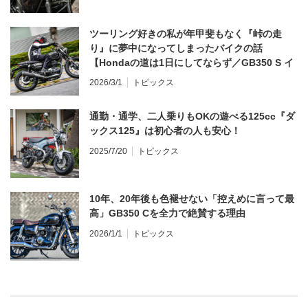
ツーリング好きの私が年甲斐もなく『峠の走
り』に夢中になってしまったバイクの話
【Hondaの道は1日にしてならず／GB350 S イ
ンプレ・レビュー 前編】
2026/3/1
トピックス
通勤・通学、二人乗りもOKの遊べる125cc『ダ
ックス125』は初心者の人も安心！
2025/7/20
トピックス
10年、20年後も色褪せない「控えめに言って最
高」GB350 Cを全力で絶賛する理由
2026/1/1
トピックス