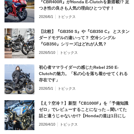
『CBR400R』がHonda E-Clutchを新搭載!? 足
つき性の良さも人気の理由ひとつです！
2026/6/1
トピックス
【比較】『GB350 S』や『GB350 C』 とスタン
ダードモデルの違いって？ 空冷シングル
『GB350』シリーズはどれが人気？
2026/5/10
トピックス
初心者ママライダーの感じたRebel 250 E-
Clutchの魅力。「私の心を落ち着かせてくれる
存在です」
2026/5/1
トピックス
【え？空冷？】新型『CB1000F』を「予備知識
ゼロ」でレビューすることになった→聞いてた
話と違うじゃないか!?【Hondaの道は1日にし
てならず／CB1000F ①第一印象 編】
2026/4/10
トピックス