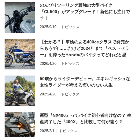
のんびりツーリング最強の大型バイク
『CL500』がアップグレード！新色にも注目で
す！
2025/9/10
トピックス
【わかる？】車検のある400ccクラスで発売か
らもう4年……だけど2024年まで『ベストセラ
ー』を誇ったHondaのバイクってどれだと思
う？
2026/4/20
トピックス
50歳からライダーデビュー。エネルギッシュな
女性ライダーが考える悔いのない人生
2025/4/20
トピックス
新型『NX400』ってバイク初心者向けなの？ 生
産終了した『400X』と比較して何が違う？
2025/2/1
トピックス