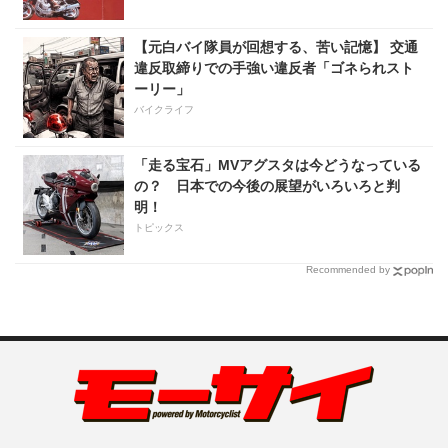
【元白バイ隊員が回想する、苦い記憶】 交通
違反取締りでの手強い違反者「ゴネられスト
ーリー」
バイクライフ
「走る宝石」MVアグスタは今どうなっている
の？ 日本での今後の展望がいろいろと判
明！
トピックス
Recommended by