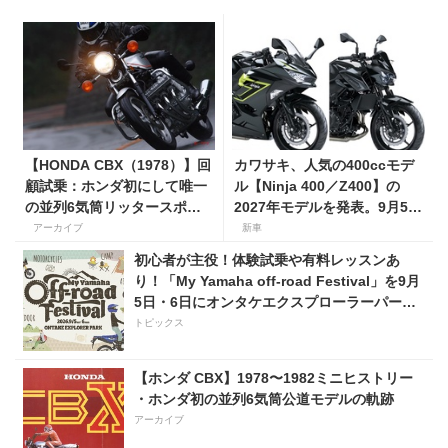
【HONDA CBX（1978）】回
カワサキ、人気の400ccモデ
顧試乗：ホンダ初にして唯一
ル【Ninja 400／Z400】の
の並列6気筒リッタースポー
2027年モデルを発表。9月5日
ツはどんな乗り味だったの
より販売開始！
アーカイブ
新車
か？
初心者が主役！体験試乗や有料レッスンあ
り！「My Yamaha off-road Festival」を9月
5日・6日にオンタケエクスプローラーパーク
で実施！
トピックス
【ホンダ CBX】1978〜1982ミニヒストリー
・ホンダ初の並列6気筒公道モデルの軌跡
アーカイブ