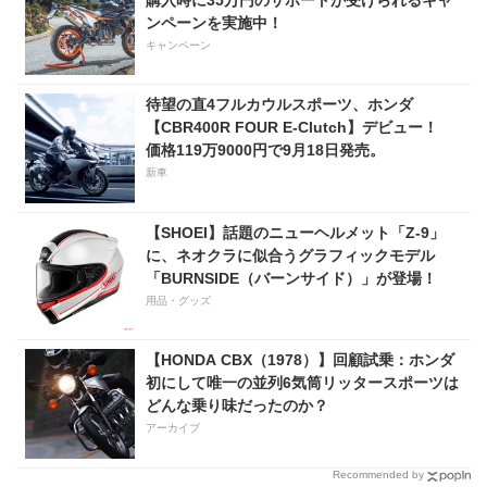
【Honda2026新車ニュー
ンペーンを実施中！
ス】
キャンペーン
待望の直4フルカウルスポーツ、ホンダ
【CBR400R FOUR E-Clutch】デビュー！
価格119万9000円で9月18日発売。
新車
【SHOEI】話題のニューヘルメット「Z-9」
に、ネオクラに似合うグラフィックモデル
「BURNSIDE（バーンサイド）」が登場！
用品・グッズ
【HONDA CBX（1978）】回顧試乗：ホンダ
初にして唯一の並列6気筒リッタースポーツは
どんな乗り味だったのか？
アーカイブ
Recommended by