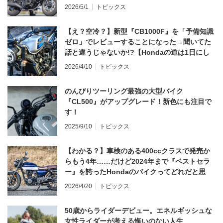
2026/5/1
トピックス
【え？空冷？】新型『CB1000F』を「予備知識
ゼロ」でレビューすることになった→聞いてた
話と違うじゃないか!?【Hondaの道は1日にし
てならず／CB1000F ①第一印象 編】
2026/4/10
トピックス
のんびりツーリング最強の大型バイク
『CL500』がアップグレード！新色にも注目で
す！
2025/9/10
トピックス
【わかる？】車検のある400ccクラスで発売か
らもう4年……だけど2024年まで『ベストセラ
ー』を誇ったHondaのバイクってどれだと思
う？
2026/4/20
トピックス
50歳からライダーデビュー。エネルギッシュな
女性ライダーが考える悔いのない人生