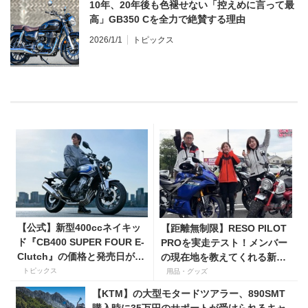
10年、20年後も色褪せない「控えめに言って最
高」GB350 Cを全力で絶賛する理由
2026/1/1
トピックス
【公式】新型400ccネイキッ
【距離無制限】RESO PILOT
ド『CB400 SUPER FOUR E-
PROを実走テスト！メンバー
Clutch』の価格と発売日が決
の現在地を教えてくれる新型
定！ シリーズ最高58馬力＆
インカムがめっちゃ便利な３
トピックス
用品・グッズ
14kgもの軽量化!? 完全に
つの理由【動画付き】
【KTM】の大型モタードツアラー、890SMT
「旧CB400SF」を超えた!?
購入時に35万円のサポートが受けられるキャ