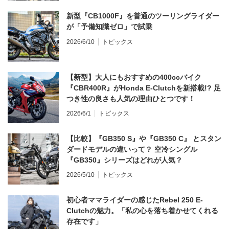
新型『CB1000F』を普通のツーリングライダー
が「予備知識ゼロ」で試乗
2026/6/10
トピックス
【新型】大人にもおすすめの400ccバイク
『CBR400R』がHonda E-Clutchを新搭載!? 足
つき性の良さも人気の理由ひとつです！
2026/6/1
トピックス
【比較】『GB350 S』や『GB350 C』 とスタン
ダードモデルの違いって？ 空冷シングル
『GB350』シリーズはどれが人気？
2026/5/10
トピックス
初心者ママライダーの感じたRebel 250 E-
Clutchの魅力。「私の心を落ち着かせてくれる
存在です」