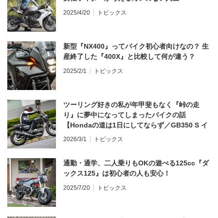
2025/4/20
トピックス
新型『NX400』ってバイク初心者向けなの？ 生
産終了した『400X』と比較して何が違う？
2025/2/1
トピックス
ツーリング好きの私が年甲斐もなく『峠の走
り』に夢中になってしまったバイクの話
【Hondaの道は1日にしてならず／GB350 S イ
ンプレ・レビュー 前編】
2026/3/1
トピックス
通勤・通学、二人乗りもOKの遊べる125cc『ダ
ックス125』は初心者の人も安心！
2025/7/20
トピックス