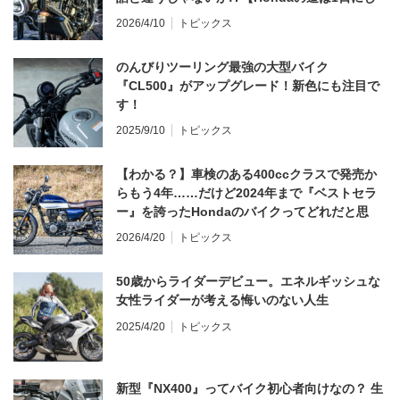
てならず／CB1000F ①第一印象 編】
2026/4/10
トピックス
のんびりツーリング最強の大型バイク
『CL500』がアップグレード！新色にも注目で
す！
2025/9/10
トピックス
【わかる？】車検のある400ccクラスで発売か
らもう4年……だけど2024年まで『ベストセラ
ー』を誇ったHondaのバイクってどれだと思
う？
2026/4/20
トピックス
50歳からライダーデビュー。エネルギッシュな
女性ライダーが考える悔いのない人生
2025/4/20
トピックス
新型『NX400』ってバイク初心者向けなの？ 生