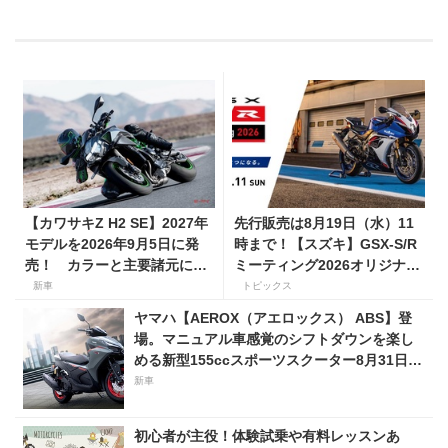
【カワサキZ H2 SE】2027年
先行販売は8月19日（水）11
モデルを2026年9月5日に発
時まで！【スズキ】GSX-S/R
売！ カラーと主要諸元に変
ミーティング2026オリジナル
更はなく、価格は据え置きの
グッズを手に入れよう！
新車
トピックス
247万5000円！
ヤマハ【AEROX（アエロックス） ABS】登
場。マニュアル車感覚のシフトダウンを楽し
める新型155ccスポーツスクーター8月31日発
売。価格48万1800円
新車
初心者が主役！体験試乗や有料レッスンあ