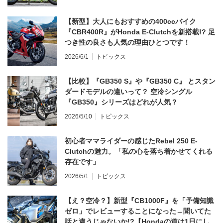
【新型】大人にもおすすめの400ccバイク
『CBR400R』がHonda E-Clutchを新搭載!? 足
つき性の良さも人気の理由ひとつです！
2026/6/1
トピックス
【比較】『GB350 S』や『GB350 C』 とスタン
ダードモデルの違いって？ 空冷シングル
『GB350』シリーズはどれが人気？
2026/5/10
トピックス
初心者ママライダーの感じたRebel 250 E-
Clutchの魅力。「私の心を落ち着かせてくれる
存在です」
2026/5/1
トピックス
【え？空冷？】新型『CB1000F』を「予備知識
ゼロ」でレビューすることになった→聞いてた
話と違うじゃないか!?【Hondaの道は1日にし