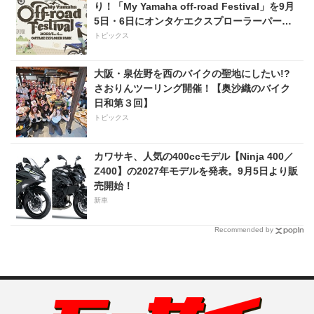
り！「My Yamaha off-road Festival」を9月
5日・6日にオンタケエクスプローラーパーク
で実施！
トピックス
大阪・泉佐野を西のバイクの聖地にしたい!?
さおりんツーリング開催！【奥沙織のバイク
日和第３回】
トピックス
カワサキ、人気の400ccモデル【Ninja 400／
Z400】の2027年モデルを発表。9月5日より販
売開始！
新車
Recommended by