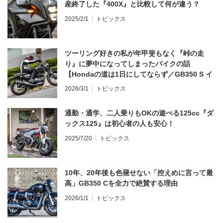
産終了した『400X』と比較して何が違う？
2025/2/1
トピックス
ツーリング好きの私が年甲斐もなく『峠の走
り』に夢中になってしまったバイクの話
【Hondaの道は1日にしてならず／GB350 S イ
ンプレ・レビュー 前編】
2026/3/1
トピックス
通勤・通学、二人乗りもOKの遊べる125cc『ダ
ックス125』は初心者の人も安心！
2025/7/20
トピックス
10年、20年後も色褪せない「控えめに言って最
高」GB350 Cを全力で絶賛する理由
2026/1/1
トピックス