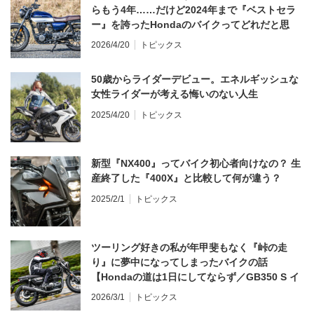
らもう4年……だけど2024年まで『ベストセラ
ー』を誇ったHondaのバイクってどれだと思
う？
2026/4/20
トピックス
50歳からライダーデビュー。エネルギッシュな
女性ライダーが考える悔いのない人生
2025/4/20
トピックス
新型『NX400』ってバイク初心者向けなの？ 生
産終了した『400X』と比較して何が違う？
2025/2/1
トピックス
ツーリング好きの私が年甲斐もなく『峠の走
り』に夢中になってしまったバイクの話
【Hondaの道は1日にしてならず／GB350 S イ
ンプレ・レビュー 前編】
2026/3/1
トピックス