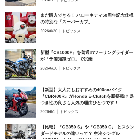
まだ購入できる！ ハローキティ50周年記念仕様
の特別な「スーパーカブ」
2026/6/20
トピックス
新型『CB1000F』を普通のツーリングライダー
が「予備知識ゼロ」で試乗
2026/6/10
トピックス
【新型】大人にもおすすめの400ccバイク
『CBR400R』がHonda E-Clutchを新搭載!? 足
つき性の良さも人気の理由ひとつです！
2026/6/1
トピックス
【比較】『GB350 S』や『GB350 C』 とスタン
ダードモデルの違いって？ 空冷シングル