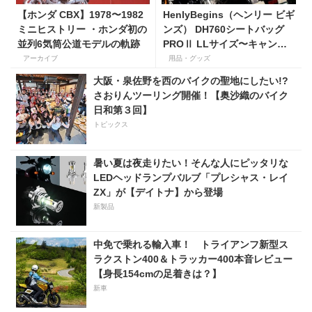
【ホンダ CBX】1978〜1982
HenlyBegins（ヘンリー ビギ
ミニヒストリー ・ホンダ初の
ンズ） DH760シートバッグ
並列6気筒公道モデルの軌跡
PROⅡ LLサイズ〜キャンプ
ツーリングにも安心の大容量
アーカイブ
用品・グッズ
ツアーバッグ〜
大阪・泉佐野を西のバイクの聖地にしたい!?
さおりんツーリング開催！【奥沙織のバイク
日和第３回】
トピックス
暑い夏は夜走りたい！そんな人にピッタリな
LEDヘッドランプバルブ「プレシャス・レイ
ZX」が【デイトナ】から登場
新製品
中免で乗れる輸入車！ トライアンフ新型ス
ラクストン400＆トラッカー400本音レビュー
【身長154cmの足着きは？】
新車